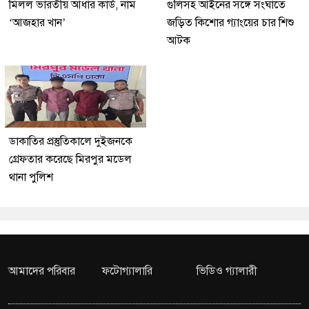
মিলল ভারতীয় আধার কার্ড, নাম
গুলিসহ আইনের সঙ্গে সংঘাতে
‘আজহার খান’
জড়িত কিশোর গ্যাংয়ের চার শিশু
আটক
ডাকাতির প্রস্তুতিকালে দুইজনকে
গ্রেফতার করেছে মিরপুর মডেল
থানা পুলিশ
আমাদের পরিবার
ফটোগ্যালারি
ভিডিও গ্যালারী