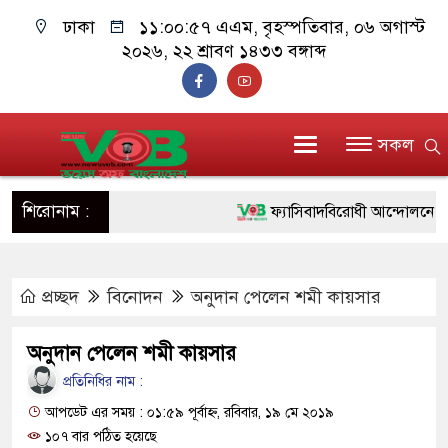
ঢাকা
১১:০০:৫৮ এএম
, বৃহস্পতিবার, ০৬ অগাস্ট
২০২৬, ২২ শ্রাবণ ১৪৩৩ বঙ্গাব্দ
সকল
শিরোনাম :
ফ্যাসিবাদবিরোধী আন্দোলনে হত্যাকাণ
ও বিশ্বাসযোগ্য: প্রধানমন্ত্রী
প্রচ্ছদ
বিনোদন
অনুদান পেলেন শমী কায়সার
মাননীয় প্রধানমন্ত্রী, মন্ত্রীবর্গ ও স
সিল-স্বাক্ষর জালিয়াতি চক্রের পাঁচ সদস
অনুদান পেলেন শমী কায়সার
উদ্ধার
প্রতিনিধির নাম :
আপডেট এর সময় : ০১:৫৯ পূর্বাহ্ন, রবিবার, ১৯ মে ২০১৯
জনগণ পরিবর্তন চেয়েছে বলেই জু
১০৭ বার পঠিত হয়েছে