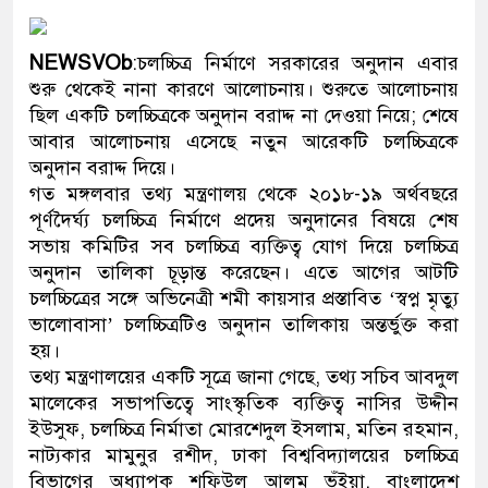
প্রধানমন্ত্রী
NEWSVOb
:চলচ্চিত্র নির্মাণে সরকারের অনুদান এবার
মিরপুর মডেল থানার অভিযানে ৯
শুরু থেকেই নানা কারণে আলোচনায়। শুরুতে আলোচনায়
মাদক কারবারি গ্রেফতার
ছিল একটি চলচ্চিত্রকে অনুদান বরাদ্দ না দেওয়া নিয়ে; শেষে
আবার আলোচনায় এসেছে নতুন আরেকটি চলচ্চিত্রকে
২৮ লাখ টাকার জাল নোটসহ দুইজন
অনুদান বরাদ্দ দিয়ে।
গত মঙ্গলবার তথ্য মন্ত্রণালয় থেকে ২০১৮-১৯ অর্থবছরে
থানা পুলিশ
পূর্ণদৈর্ঘ্য চলচ্চিত্র নির্মাণে প্রদেয় অনুদানের বিষয়ে শেষ
সভায় কমিটির সব চলচ্চিত্র ব্যক্তিত্ব যোগ দিয়ে চলচ্চিত্র
যেকোনো সময় বেনজীরের প্রত্যাবর্
অনুদান তালিকা চূড়ান্ত করেছেন। এতে আগের আটটি
নেতৃত্ব ও গণতন্ত্রের মূর্তমান প্রতীক
চলচ্চিত্রের সঙ্গে অভিনেত্রী শমী কায়সার প্রস্তাবিত ‘স্বপ্ন মৃত্যু
ভালোবাসা’ চলচ্চিত্রটিও অনুদান তালিকায় অন্তর্ভুক্ত করা
যে ভাবে ডেভিড ইমনের কাছে মিলল
হয়।
তথ্য মন্ত্রণালয়ের একটি সূত্রে জানা গেছে, তথ্য সচিব আবদুল
‘আজহার খান’
মালেকের সভাপতিত্বে সাংস্কৃতিক ব্যক্তিত্ব নাসির উদ্দীন
ইউসুফ, চলচ্চিত্র নির্মাতা মোরশেদুল ইসলাম, মতিন রহমান,
অবৈধ বিদেশি পিস্তল, ম্যাগাজিন ও
নাট্যকার মামুনুর রশীদ, ঢাকা বিশ্ববিদ্যালয়ের চলচ্চিত্র
জড়িত কিশোর গ্যাংয়ের চার শিশু আটক
বিভাগের অধ্যাপক শফিউল আলম ভূঁইয়া, বাংলাদেশ