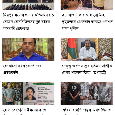
মিরপুর মডেল থানার অভিযানে ৯০
২৮ লাখ টাকার জাল নোটসহ
বোতল ফেনসিডিলসহ দুই মাদক
দুইজনকে গ্রেফতার করেছে গুলশান
কারবারি গ্রেফতার
থানা পুলিশ
যেকোনো সময় বেনজীরের
নেতৃত্ব ও গণতন্ত্রের মূর্তমান প্রতীক
প্রত্যাবর্তন
বেগম খালেদা জিয়া : তথ্যমন্ত্রী
যে ভাবে ডেভিড ইমনের কাছে
অবৈধ বিদেশি পিস্তল, ম্যাগাজিন ও