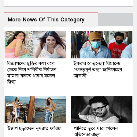
More News Of This Category
বিজ্ঞাপনের চুক্তির কথা বলে
ইকরার আত্মহত্যা: রিমান্ডে
ডেকে নিয়ে শারিরীক নির্যাতন,
‘গুরুত্বপূর্ণ তথ্য’ জানিয়েছেন
মামলা করতে থানায় মডেল
আলভী
স্নিগ্ধা
উত্তাপ ছড়াচ্ছেন নুসরাত ফারিয়া
পানিতে ডুবে মারা গেলেন
অভিনেতা রাহুল