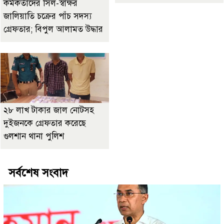
কর্মকর্তাদের সিল-স্বাক্ষর
জালিয়াতি চক্রের পাঁচ সদস্য
গ্রেফতার; বিপুল আলামত উদ্ধার
২৮ লাখ টাকার জাল নোটসহ
দুইজনকে গ্রেফতার করেছে
গুলশান থানা পুলিশ
সর্বশেষ সংবাদ