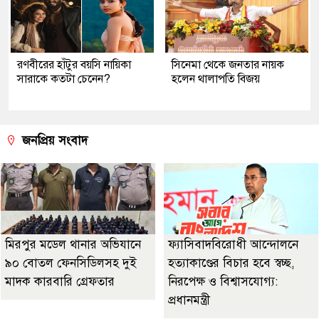
রণবীরের হাঁটুর বয়সি নায়িকা
সিনেমা থেকে জনতার নায়ক
সারাকে কতটা চেনেন?
হলেন থালাপতি বিজয়
জনপ্রিয় সংবাদ
মিরপুর মডেল থানার অভিযানে
ফ্যাসিবাদবিরোধী আন্দোলনে
৯০ বোতল ফেনসিডিলসহ দুই
হত্যাকাণ্ডের বিচার হবে স্বচ্ছ,
মাদক কারবারি গ্রেফতার
নিরপেক্ষ ও বিশ্বাসযোগ্য:
প্রধানমন্ত্রী