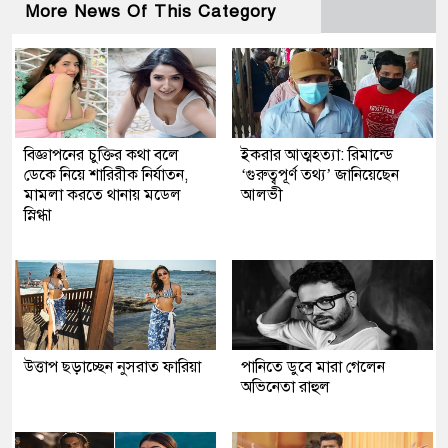
More News Of This Category
বিজ্ঞাপনের চুক্তির কথা বলে
ইকরার আত্মহত্যা: রিমান্ডে
ডেকে নিয়ে শারিরীক নির্যাতন,
‘গুরুত্বপূর্ণ তথ্য’ জানিয়েছেন
মামলা করতে থানায় মডেল
আলভী
স্নিগ্ধা
উত্তাপ ছড়াচ্ছেন নুসরাত ফারিয়া
পানিতে ডুবে মারা গেলেন
অভিনেতা রাহুল