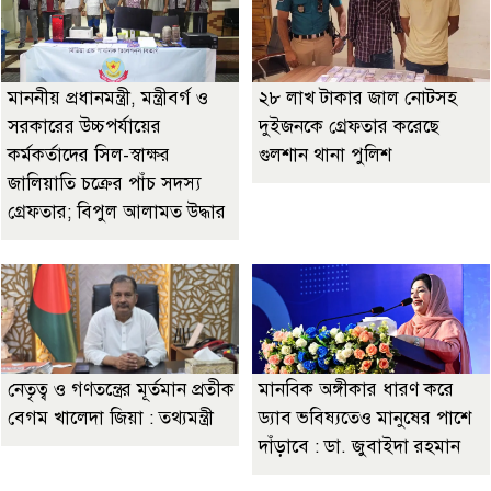
মাননীয় প্রধানমন্ত্রী, মন্ত্রীবর্গ ও
২৮ লাখ টাকার জাল নোটসহ
সরকারের উচ্চপর্যায়ের
দুইজনকে গ্রেফতার করেছে
কর্মকর্তাদের সিল-স্বাক্ষর
গুলশান থানা পুলিশ
জালিয়াতি চক্রের পাঁচ সদস্য
গ্রেফতার; বিপুল আলামত উদ্ধার
নেতৃত্ব ও গণতন্ত্রের মূর্তমান প্রতীক
মানবিক অঙ্গীকার ধারণ করে
বেগম খালেদা জিয়া : তথ্যমন্ত্রী
ড্যাব ভবিষ্যতেও মানুষের পাশে
দাঁড়াবে : ডা. জুবাইদা রহমান