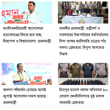
ফ্যাসিবাদবিরোধী আন্দোলনে
মাননীয় প্রধানমন্ত্রী, মন্ত্রীবর্গ ও
হত্যাকাণ্ডের বিচার হবে স্বচ্ছ,
সরকারের উচ্চপর্যায়ের কর্মকর্তাদের
নিরপেক্ষ ও বিশ্বাসযোগ্য: প্রধানমন্ত্রী
সিল-স্বাক্ষর জালিয়াতি চক্রের পাঁচ
সদস্য গ্রেফতার; বিপুল আলামত
উদ্ধার
জনগণ পরিবর্তন চেয়েছে বলেই
মিরপুর মডেল থানার অভিযানে ৯০
জুলাই আন্দোলন সফল হয়েছে :
বোতল ফেনসিডিলসহ দুই মাদক
প্রধানমন্ত্রী
কারবারি গ্রেফতার