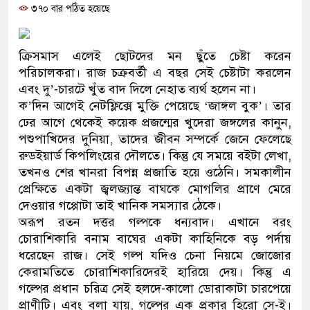
৩৭০ বার পঠিত হয়েছে
ও বিশ্বাসযোগ্য: প্রধানমন্ত্রী
মাননীয় প্রধানমন্ত্রী, মন্ত্রীবর্গ ও 
ক্রিসমাস এলেই ছোটদের মন ছুঁতে চেষ্টা করেন
সিল-স্বাক্ষর জালিয়াতি চক্রের পাঁচ সদ
পরিচালকরা। রাজ চক্রবর্তী এ বছর সেই চেষ্টাটা করলেন
এবং দু’-চারটে খুঁত বাদ দিলে নেহাত ব্যর্থ হলেন না।
উদ্ধার
ক’দিন আগেই নেটফ্লিক্সে মুক্তি পেয়েছে ‘জাঙ্গল বুক’। তার
ঢের আগে থেকেই কয়েক প্রজন্মের খুদেরা জঙ্গলের কানুন,
জনগণ পরিবর্তন চেয়েছে বলেই জ
পশুপাখিদের দুনিয়া, তাদের জীবন সম্পর্কে জেনে ফেলেছে
রুডইয়ার্ড কিপলিংয়ের দৌলতে। কিন্তু যে সময়ে বইটা লেখা,
প্রধানমন্ত্রী
তখনও শের খানরা বিপন্ন প্রজাতি হয়ে ওঠেনি। সমকালীন
মিরপুর মডেল থানার অভিযানে ৯
প্রেক্ষিতে একটা জ্বলজ্যান্ত বাঘকে মোগলির প্রাণে মেরে
দেওয়ার গপ্পোটা তাই খানিক সমস্যার ঠেকে।
মাদক কারবারি গ্রেফতার
অরূপ রতন দত্তর গল্পকে ধন্যবাদ। এখানে বরং
চোরাশিকারি বনাম বাঘের একটা কাহিনিকে বড় পর্দায়
২৮ লাখ টাকার জাল নোটসহ দুইজ
ধরেছেন রাজ। সেই গল্প যদিও চেনা নিয়মে জোজোর
কেরামতিতে চোরাশিকারিদেরই হারিয়ে দেয়। কিন্তু এ
থানা পুলিশ
গল্পের প্রধান চরিত্র সেই হলদে-কালো ডোরাকাটা চারপেয়ে
যেকোনো সময় বেনজীরের প্রত্যাবর
প্রাণীটি। এবং বলা যায়, গল্পের এক প্রকার হিরো সে-ই।