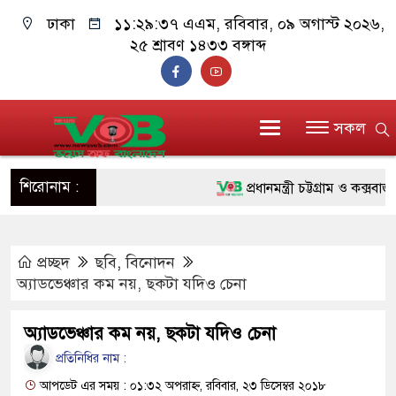
ঢাকা
১১:২৯:৩৮ এএম
, রবিবার, ০৯ অগাস্ট ২০২৬,
২৫ শ্রাবণ ১৪৩৩ বঙ্গাব্দ
সকল
শিরোনাম :
প্রধানমন্ত্রী চট্টগ্রাম ও কক্সবাজারে
জুলাই যোদ্ধাদের পাশে প্রধানমন্ত
প্রচ্ছদ
ছবি
,
বিনোদন
রিকশা
অ্যাডভেঞ্চার কম নয়, ছকটা যদিও চেনা
মানবিক অঙ্গীকার ধারণ করে ড্যাব
অ্যাডভেঞ্চার কম নয়, ছকটা যদিও চেনা
দাঁড়াবে : ডা. জুবাইদা রহমান
প্রতিনিধির নাম :
ফ্যাসিবাদবিরোধী আন্দোলনে হত্যাকাণ
আপডেট এর সময় : ০১:৩২ অপরাহ্ন, রবিবার, ২৩ ডিসেম্বর ২০১৮