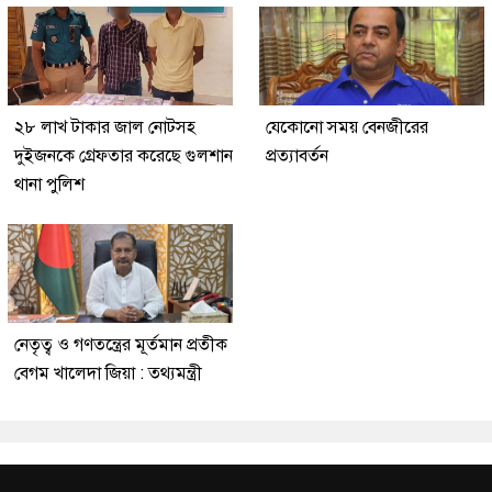
২৮ লাখ টাকার জাল নোটসহ
যেকোনো সময় বেনজীরের
দুইজনকে গ্রেফতার করেছে গুলশান
প্রত্যাবর্তন
থানা পুলিশ
নেতৃত্ব ও গণতন্ত্রের মূর্তমান প্রতীক
বেগম খালেদা জিয়া : তথ্যমন্ত্রী