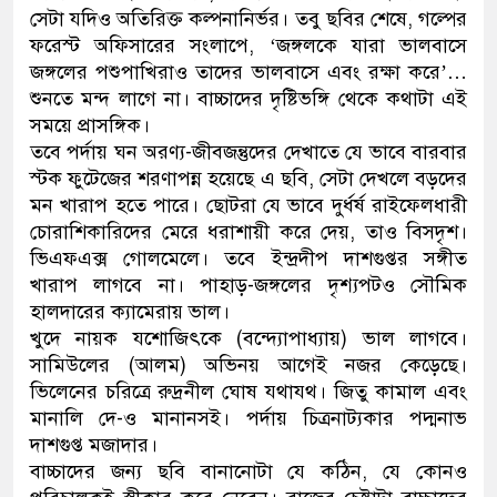
সেটা যদিও অতিরিক্ত কল্পনানির্ভর। তবু ছবির শেষে, গল্পের
নেতৃত্ব ও গণতন্ত্রের মূর্তমান প্রতী
ফরেস্ট অফিসারের সংলাপে, ‘জঙ্গলকে যারা ভালবাসে
জঙ্গলের পশুপাখিরাও তাদের ভালবাসে এবং রক্ষা করে’…
শুনতে মন্দ লাগে না। বাচ্চাদের দৃষ্টিভঙ্গি থেকে কথাটা এই
সময়ে প্রাসঙ্গিক।
তবে পর্দায় ঘন অরণ্য-জীবজন্তুদের দেখাতে যে ভাবে বারবার
স্টক ফুটেজের শরণাপন্ন হয়েছে এ ছবি, সেটা দেখলে বড়দের
মন খারাপ হতে পারে। ছোটরা যে ভাবে দুর্ধর্ষ রাইফেলধারী
চোরাশিকারিদের মেরে ধরাশায়ী করে দেয়, তাও বিসদৃশ।
ভিএফএক্স গোলমেলে। তবে ইন্দ্রদীপ দাশগুপ্তর সঙ্গীত
খারাপ লাগবে না। পাহাড়-জঙ্গলের দৃশ্যপটও সৌমিক
হালদারের ক্যামেরায় ভাল।
খুদে নায়ক যশোজিৎকে (বন্দ্যোপাধ্যায়) ভাল লাগবে।
সামিউলের (আলম) অভিনয় আগেই নজর কেড়েছে।
ভিলেনের চরিত্রে রুদ্রনীল ঘোষ যথাযথ। জিতু কামাল এবং
মানালি দে-ও মানানসই। পর্দায় চিত্রনাট্যকার পদ্মনাভ
দাশগুপ্ত মজাদার।
বাচ্চাদের জন্য ছবি বানানোটা যে কঠিন, যে কোনও