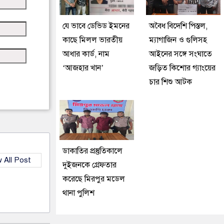
যে ভাবে ডেভিড ইমনের
অবৈধ বিদেশি পিস্তল,
কাছে মিলল ভারতীয়
ম্যাগাজিন ও গুলিসহ
আধার কার্ড, নাম
আইনের সঙ্গে সংঘাতে
‘আজহার খান’
জড়িত কিশোর গ্যাংয়ের
চার শিশু আটক
ডাকাতির প্রস্তুতিকালে
 All Post
দুইজনকে গ্রেফতার
করেছে মিরপুর মডেল
থানা পুলিশ