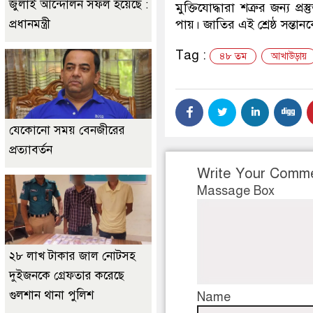
জুলাই আন্দোলন সফল হয়েছে :
মুক্তিযোদ্ধারা শত্রুর জন্য প্
প্রধানমন্ত্রী
পায়। জাতির এই শ্রেষ্ঠ সন্
Tag :
৪৮ তম
আখাউড়ায়
যেকোনো সময় বেনজীরের
প্রত্যাবর্তন
Write Your Comm
Massage Box
২৮ লাখ টাকার জাল নোটসহ
দুইজনকে গ্রেফতার করেছে
গুলশান থানা পুলিশ
Name