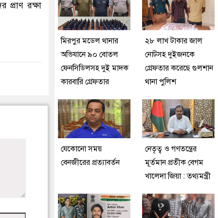
র প্রাণ রক্ষা
মিরপুর মডেল থানার
২৮ লাখ টাকার জাল
অভিযানে ৯০ বোতল
নোটসহ দুইজনকে
ফেনসিডিলসহ দুই মাদক
গ্রেফতার করেছে গুলশান
কারবারি গ্রেফতার
থানা পুলিশ
যেকোনো সময়
নেতৃত্ব ও গণতন্ত্রের
বেনজীরের প্রত্যাবর্তন
মূর্তমান প্রতীক বেগম
খালেদা জিয়া : তথ্যমন্ত্রী