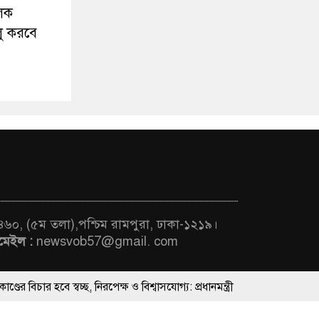
ূলক
লু করবে
 ৪৬০, (৫ম তলা),পশ্চিম রামপুরা, ঢাকা-১২১৯।
মেইল :
newsvob57@gmail. com
চ্ছ, নিরপেক্ষ ও বিশ্বাসযোগ্য: প্রধানমন্ত্রী
ThemesBazar.Com
্যায়ের কর্মকর্তাদের সিল-স্বাক্ষর জালিয়াতি চক্রের পাঁচ সদস্য গ্রেফতার; বিপুল আল