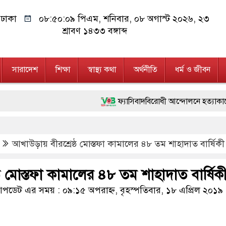
ঢাকা
০৮:৫০:১০ পিএম
, শনিবার, ০৮ অগাস্ট ২০২৬, ২৩
শ্রাবণ ১৪৩৩ বঙ্গাব্দ
সারাদেশ
শিক্ষা
স্বাস্থ্য কথা
অর্থনীতি
ধর্ম ও জীবন
ফ্যাসিবাদবিরোধী আন্দোলনে হত্যাকাণ্ডের বিচার হবে স্ব
মাননীয় প্রধানমন্ত্রী, মন্ত্রীবর্গ ও সরকারের উচ্চপর
আখাউড়ায় বীরশ্রেষ্ঠ মোস্তফা কামালের ৪৮ তম শাহাদাত বার্ষিক
জনগণ পরিবর্তন চেয়েছে বলেই জুলাই আন্দোলন সফল 
২৮ লাখ টাকার জাল নোটসহ দুইজনকে গ্রেফতার ক
ঠ মোস্তফা কামালের ৪৮ তম শাহাদাত বার্ষিক
নেতৃত্ব ও গণতন্ত্রের মূর্তমান প্রতীক বেগম খালেদা জি
ডেট এর সময় : ০৯:১৫ অপরাহ্ন, বৃহস্পতিবার, ১৮ এপ্রিল ২০১৯
অবৈধ বিদেশি পিস্তল, ম্যাগাজিন ও গুলিসহ আইনে