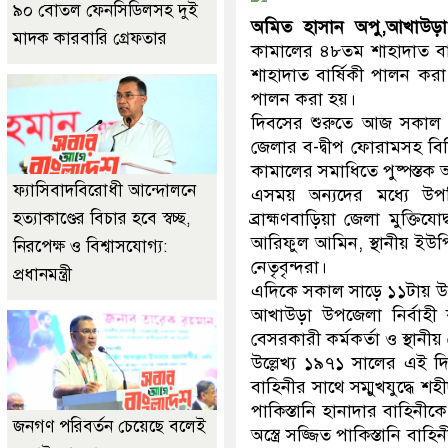
৯০ বোতল ফেনসিডিলসহ দুই
অমিত হাসান অপু,আখাউড়া প
মাদক কারবারি গ্রেফতার
কামালের ৪৮তম শাহাদাত বার
শাহাদাত বার্ষিকী পালন করা
পালন করা হয়।
দিবসের শুরুতে আজ সকাল ১০
জেলার ব-দ্বীপ ফোরামসহ বিভ
কামালের সমাধিতে পুষ্পস্তক 
ফ্যাসিবাদবিরোধী আন্দোলনে
এসময় অন্যদের মধ্যে উপস্
হত্যাকাণ্ডের বিচার হবে স্বচ্ছ,
ব্রাহ্মণবাড়িয়া জেলা মুক্ত
আরিফুল আমিন, স্থানীয় ইউপি 
নিরপেক্ষ ও বিশ্বাসযোগ্য:
নেতৃবৃন্দরা।
প্রধানমন্ত্রী
এদিকে সকাল সাড়ে ১১টায় উপ
আখাউড়া উপজেলা নির্বাহী কর
বেসরকারী কর্মকর্তা ও স্থানীয়
উল্লেখ্য ১৯৭১ সালের এই দি
বাহিনীর সাথে সম্মুখযুদ্ধে শ
পাকিস্তানি হানাদার বাহিনী
জনগণ পরিবর্তন চেয়েছে বলেই
অস্ত্রে সজ্জিত পাকিস্তানি ব