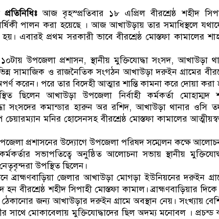
ডাকাতির প্রস্তুতিকালে দুইজনকে গ্রেফতার করেছে
্রতিনিধিঃ
আজ বৃহস্প্রতিবার ১৮ এপ্রিল বীরশ্রেষ্ঠ শহীদ সিপা
্ষিকী পালন করা হয়েছে । আজ আখাউড়ায় তার সমাধিস্থলে যথাযোগ
 হয়। এবারই প্রথম সরকারী ভাবে বীরশ্রেষ্ঠ মোস্তফা কামালের শাহ
টায় উপজেলা প্রশাসন, স্থানীয় মুক্তিযোদ্ধা সংসদ, আখাউড়া 
িন্ন সামাজিক ও রাজনৈতিক সংগঠন আখাউড়া দরুইন গ্রামের বীরশ্রে
অপর্ণ করেন। পরে তার বিদেহী আত্মার শান্তি কামনা করে দোয়া করা
থিত ছিলেন আখাউড়া উপজেলা নির্বাহী কর্মকর্তা মোহাম্মদ শা
িযোদ্ধা সংসদের কমান্ডার হারুন অর রশিদ, আখাউড়া থানার ওসি তদ
চেয়ারম্যান মনির হোসেনসহ বীরশ্রেষ্ঠ মোস্তফা কামালের আত্মীয়স্ব
জেলা প্রশাসনের উদ্যোগে উপজেলা পরিষদ সম্মেলন কক্ষে আলোচ
্মকর্তার সভাপতিত্বে অনুষ্ঠিত আলোচনা সভায় স্থানীয় মুক্তিযোদ
 নেতৃবৃন্দরা উপস্থিত ছিলেন।
নে ব্রাহ্মণবাড়িয়া জেলার আখাউড়া মোগড়া ইউনিয়নের দরুইন গ্রামে
হীদ হন বীরশ্রেষ্ঠ শহীদ সিপাহী মোস্তফা কামাল। ব্রাহ্মণবাড়িয়ার দি
কে ঠেকানোর জন্য আখাউড়ার দরুইন গ্রামে অবস্থান নেয়। সংখ্যায় ব
াহিনীর সাথে মোকাবেলায় মুক্তিযোদ্ধাদের ছিল অদম্য মনোবল । প্রচন্ড 