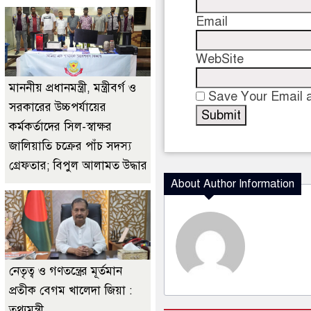
Email
WebSite
মাননীয় প্রধানমন্ত্রী, মন্ত্রীবর্গ ও
Save Your Email a
সরকারের উচ্চপর্যায়ের
কর্মকর্তাদের সিল-স্বাক্ষর
জালিয়াতি চক্রের পাঁচ সদস্য
গ্রেফতার; বিপুল আলামত উদ্ধার
About Author Information
নেতৃত্ব ও গণতন্ত্রের মূর্তমান
প্রতীক বেগম খালেদা জিয়া :
তথ্যমন্ত্রী