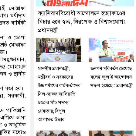
 মিরপুর মডেল থানা পুলিশ
হী মোস্তাফা
ফ্যাসিবাদবিরোধী আন্দোলনে হত্যাকাণ্ডের
্য মর্যাদায়
বিচার হবে স্বচ্ছ, নিরপেক্ষ ও বিশ্বাসযোগ্য:
াদত বার্ষিকী
প্রধানমন্ত্রী
থানা ও ভোলা
ষ্ঠ মোস্তাফা
 হয়।
মছুজ্জামান,
ন্ত মোহাম্মদ
মাননীয় প্রধানমন্ত্রী,
জনগণ পরিবর্তন চেয়েছে
জন ও স্থানীয়
মন্ত্রীবর্গ ও সরকারের
বলেই জুলাই আন্দোলন
উচ্চপর্যায়ের কর্মকর্তাদের
সফল হয়েছে : প্রধানমন্ত্রী
না সভা হয়।
সিল-স্বাক্ষর জালিয়াতি
্ধা, সরকারী,
চক্রের পাঁচ সদস্য
 পাকিস্তানি
গ্রেফতার; বিপুল
কে এগিয়ে আসা
আলামত উদ্ধার
েশি ও আধুনিক
ঝুকির মধ্যেও