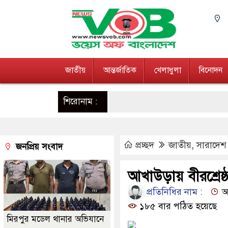
জাতীয়
আন্তর্জাতিক
খেলাধুলা
বিনোদন
শিরোনাম :
প্রচ্ছদ
জাতীয়
,
সারাদেশ
জনপ্রিয় সংবাদ
আখাউড়ায় বীরশ্রেষ্
প্রতিনিধির নাম :
আপ
১৮৫ বার পঠিত হয়েছে
মিরপুর মডেল থানার অভিযানে