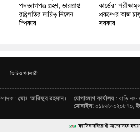
পদত্যাগপত্র গ্রহণ, ভারপ্রাপ্ত
কার্ডের’ পরীক্ষাম
রাষ্ট্রপতির দায়িত্ব নিলেন
প্রকল্পের কাজ চা
স্পিকার
সরকার
ভিডিও গ্যালারী
সম্পাদক :
মোঃ আরিফুর রহমান
।
যোগাযোগ কার্যালয় :
বাড়ি নং-
মোবাইল:
০১৮২৮-০২০৮৭০,
ই
ফ্যাসিবাদবিরোধী আন্দোলনে হত্যাকাণ্ডের বিচার হবে স্ব
rved © News Voice of Bangladesh | Theme Developed BY
মাননীয় প্রধানমন্ত্রী, মন্ত্রীবর্গ ও সরকারের উচ্চপর