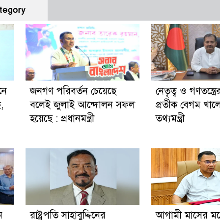
tegory
নে
জনগণ পরিবর্তন চেয়েছে
নেতৃত্ব ও গণতন্ত্রে
ছ,
বলেই জুলাই আন্দোলন সফল
প্রতীক বেগম খালে
হয়েছে : প্রধানমন্ত্রী
তথ্যমন্ত্রী
ন
রাষ্ট্রপতি সাহাবুদ্দিনের
আগামী মাসের মধ্য