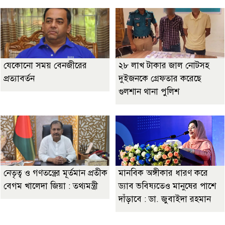
যেকোনো সময় বেনজীরের
২৮ লাখ টাকার জাল নোটসহ
প্রত্যাবর্তন
দুইজনকে গ্রেফতার করেছে
গুলশান থানা পুলিশ
নেতৃত্ব ও গণতন্ত্রের মূর্তমান প্রতীক
মানবিক অঙ্গীকার ধারণ করে
বেগম খালেদা জিয়া : তথ্যমন্ত্রী
ড্যাব ভবিষ্যতেও মানুষের পাশে
দাঁড়াবে : ডা. জুবাইদা রহমান