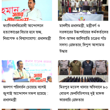
ফ্যাসিবাদবিরোধী আন্দোলনে
মাননীয় প্রধানমন্ত্রী, মন্ত্রীবর্গ ও
হত্যাকাণ্ডের বিচার হবে স্বচ্ছ,
সরকারের উচ্চপর্যায়ের কর্মকর্তাদের
নিরপেক্ষ ও বিশ্বাসযোগ্য: প্রধানমন্ত্রী
সিল-স্বাক্ষর জালিয়াতি চক্রের পাঁচ
সদস্য গ্রেফতার; বিপুল আলামত
উদ্ধার
জনগণ পরিবর্তন চেয়েছে বলেই
মিরপুর মডেল থানার অভিযানে ৯০
জুলাই আন্দোলন সফল হয়েছে :
বোতল ফেনসিডিলসহ দুই মাদক
প্রধানমন্ত্রী
কারবারি গ্রেফতার