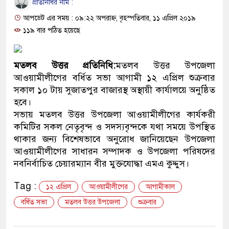
প্রতিনিধির নাম :
ও বিশ্বাসযোগ্য: প্রধানমন্ত্রী
আপডেট এর সময় : ০৯:২২ অপরাহ্ন, বৃহস্পতিবার, ১১ এপ্রিল ২০১৯
মাননীয় প্রধানমন্ত্রী, মন্ত্রীবর্গ ও 
১১৯ বার পঠিত হয়েছে
সিল-স্বাক্ষর জালিয়াতি চক্রের পাঁচ সদ
মতলব উত্তর প্রতিনিধি:
মতলব উত্তর উপজেলা
উদ্ধার
আওয়ামীলীগের বর্ধিত সভা আগামী ১২ এপ্রিল শুক্রবার
সকাল ১০ টায় সুজাতপুর বাজারস্থ অস্থায়ী কার্যালয়ে অনুষ্ঠিত
জনগণ পরিবর্তন চেয়েছে বলেই জ
হবে।
সভায় মতলব উত্তর উপজেলা আওয়ামীলীগের কার্যকরী
প্রধানমন্ত্রী
কমিটির সকল নেতৃবৃন্দ ও সদস্যবৃন্দকে যথা সময়ে উপস্থিত
মিরপুর মডেল থানার অভিযানে 
থাকার জন্য বিশেষভাবে অনুরোধ জানিয়েছেন উপজেলা
আওয়ামীলীগের সাধারন সম্পাদক ও উপজেলা পরিষদের
মাদক কারবারি গ্রেফতার
নবনির্বাচিত চেয়ারম্যান বীর মুক্তযোদ্ধা এমএ কুদ্দুস।
২৮ লাখ টাকার জাল নোটসহ দুইজ
Tag :
১২ এপ্রিল
আওয়ামীলীগের
আগামীকাল
থানা পুলিশ
বর্ধিত সভা
মতলব উত্তর উপজেলা
শুক্রবার
যেকোনো সময় বেনজীরের প্রত্যাবর