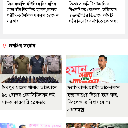
জিয়ারকান্দি ইউনিয়ন বিএনপির
তিতাসে কমিটি গঠন নিয়ে
সভাপতি নির্বাচিত হলেন,দলের
বিএনপিতে কোন্দল; অভিযোগ
পরীক্ষিত সৈনিক মকবুল হোসেন
স্বজনপ্রীতির তিতাসে কমিটি
সরকার
গঠন নিয়ে বিএনপিতে কোন্দল;
জনপ্রিয় সংবাদ
মিরপুর মডেল থানার অভিযানে
ফ্যাসিবাদবিরোধী আন্দোলনে
৯০ বোতল ফেনসিডিলসহ দুই
হত্যাকাণ্ডের বিচার হবে স্বচ্ছ,
মাদক কারবারি গ্রেফতার
নিরপেক্ষ ও বিশ্বাসযোগ্য:
প্রধানমন্ত্রী