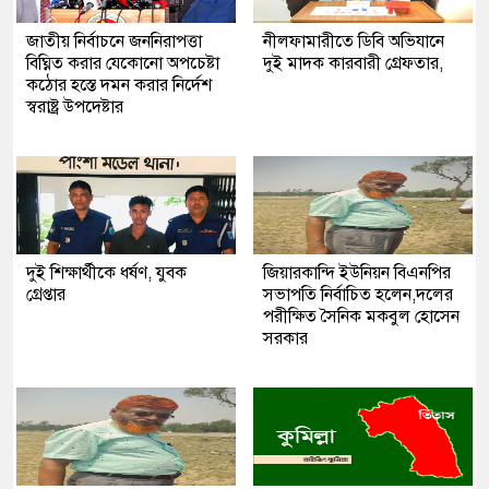
জাতীয় নির্বাচনে জননিরাপত্তা
নীলফামারীতে ডিবি অভিযানে
বিঘ্নিত করার যেকোনো অপচেষ্টা
দুই মাদক কারবারী গ্রেফতার,
কঠোর হস্তে দমন করার নির্দেশ
স্বরাষ্ট্র উপদেষ্টার
দুই শিক্ষার্থীকে ধর্ষণ, যুবক
জিয়ারকান্দি ইউনিয়ন বিএনপির
গ্রেপ্তার
সভাপতি নির্বাচিত হলেন,দলের
পরীক্ষিত সৈনিক মকবুল হোসেন
সরকার