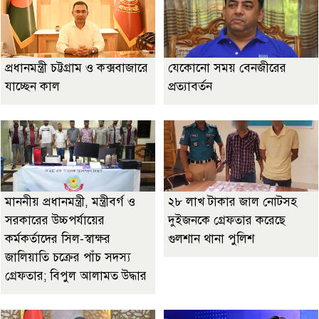
প্রধানমন্ত্রী চট্টগ্রাম ও কক্সবাজারে
যেকোনো সময় বেনজীরের
যাচ্ছেন কাল
প্রত্যাবর্তন
মাননীয় প্রধানমন্ত্রী, মন্ত্রীবর্গ ও
২৮ লাখ টাকার জাল নোটসহ
সরকারের উচ্চপর্যায়ের
দুইজনকে গ্রেফতার করেছে
কর্মকর্তাদের সিল-স্বাক্ষর
গুলশান থানা পুলিশ
জালিয়াতি চক্রের পাঁচ সদস্য
গ্রেফতার; বিপুল আলামত উদ্ধার