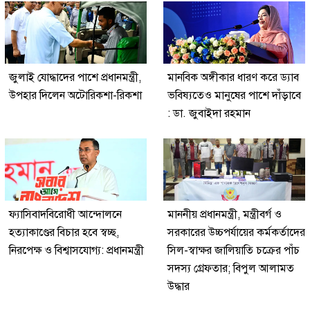
জুলাই যোদ্ধাদের পাশে প্রধানমন্ত্রী,
মানবিক অঙ্গীকার ধারণ করে ড্যাব
উপহার দিলেন অটোরিকশা-রিকশা
ভবিষ্যতেও মানুষের পাশে দাঁড়াবে
: ডা. জুবাইদা রহমান
ফ্যাসিবাদবিরোধী আন্দোলনে
মাননীয় প্রধানমন্ত্রী, মন্ত্রীবর্গ ও
হত্যাকাণ্ডের বিচার হবে স্বচ্ছ,
সরকারের উচ্চপর্যায়ের কর্মকর্তাদের
নিরপেক্ষ ও বিশ্বাসযোগ্য: প্রধানমন্ত্রী
সিল-স্বাক্ষর জালিয়াতি চক্রের পাঁচ
সদস্য গ্রেফতার; বিপুল আলামত
উদ্ধার