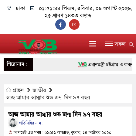
ঢাকা
০১:৫১:৪৫ পিএম
, রবিবার, ০৯ অগাস্ট ২০২৬,
২৫ শ্রাবণ ১৪৩৩ বঙ্গাব্দ
সকল
শিরোনাম :
প্রধানমন্ত্রী চট্টগ্রাম ও কক্সবাজা
জুলাই যোদ্ধাদের পাশে প্রধানমন্
প্রচ্ছদ
জাতীয়
রিকশা
আজ আমার আম্মার শুভ জন্ম দিন ৯৭ বছর
মানবিক অঙ্গীকার ধারণ করে ড্য
আজ আমার আম্মার শুভ জন্ম দিন ৯৭ বছর
দাঁড়াবে : ডা. জুবাইদা রহমান
প্রতিনিধির নাম :
ফ্যাসিবাদবিরোধী আন্দোলনে হত্যাক
আপডেট এর সময় : ০৯:৫১ অপরাহ্ন, বুধবার, ১৪ অক্টোবর ২০২০