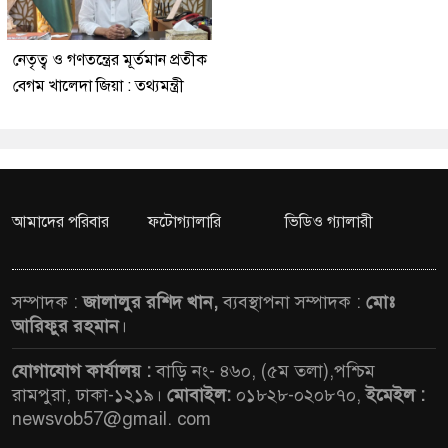
নেতৃত্ব ও গণতন্ত্রের মূর্তমান প্রতীক
বেগম খালেদা জিয়া : তথ্যমন্ত্রী
আমাদের পরিবার
ফটোগ্যালারি
ভিডিও গ্যালারী
সম্পাদক :
জালালুর রশিদ খান,
ব্যবস্থাপনা সম্পাদক :
মোঃ
আরিফুর রহমান
।
যোগাযোগ কার্যালয় :
বাড়ি নং- ৪৬০, (৫ম তলা),পশ্চিম
রামপুরা, ঢাকা-১২১৯।
মোবাইল:
০১৮২৮-০২০৮৭০,
ইমেইল :
newsvob57@gmail. com