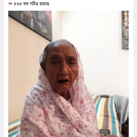
৪৬৪ বার পঠিত হয়েছে
ও বিশ্বাসযোগ্য: প্রধানমন্ত্রী
মাননীয় প্রধানমন্ত্রী, মন্ত্রীবর্গ 
সিল-স্বাক্ষর জালিয়াতি চক্রের পাঁচ স
উদ্ধার
জনগণ পরিবর্তন চেয়েছে বলেই 
প্রধানমন্ত্রী
মিরপুর মডেল থানার অভিযানে
মাদক কারবারি গ্রেফতার
২৮ লাখ টাকার জাল নোটসহ দুই
থানা পুলিশ
যেকোনো সময় বেনজীরের প্রত্যাব