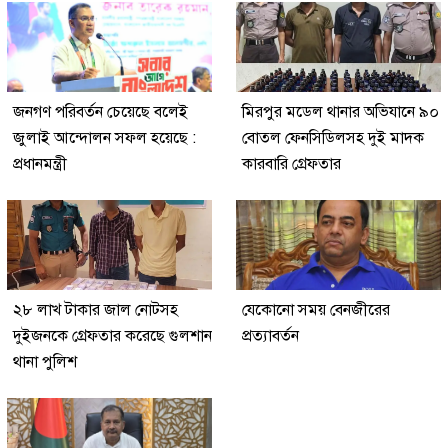
জনগণ পরিবর্তন চেয়েছে বলেই
মিরপুর মডেল থানার অভিযানে ৯০
জুলাই আন্দোলন সফল হয়েছে :
বোতল ফেনসিডিলসহ দুই মাদক
প্রধানমন্ত্রী
কারবারি গ্রেফতার
২৮ লাখ টাকার জাল নোটসহ
যেকোনো সময় বেনজীরের
দুইজনকে গ্রেফতার করেছে গুলশান
প্রত্যাবর্তন
থানা পুলিশ