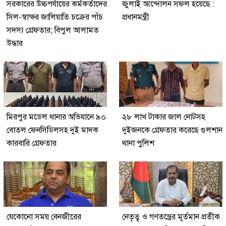
সরকারের উচ্চপর্যায়ের কর্মকর্তাদের
জুলাই আন্দোলন সফল হয়েছে :
সিল-স্বাক্ষর জালিয়াতি চক্রের পাঁচ
প্রধানমন্ত্রী
সদস্য গ্রেফতার; বিপুল আলামত
উদ্ধার
মিরপুর মডেল থানার অভিযানে ৯০
২৮ লাখ টাকার জাল নোটসহ
বোতল ফেনসিডিলসহ দুই মাদক
দুইজনকে গ্রেফতার করেছে গুলশান
কারবারি গ্রেফতার
থানা পুলিশ
যেকোনো সময় বেনজীরের
নেতৃত্ব ও গণতন্ত্রের মূর্তমান প্রতীক