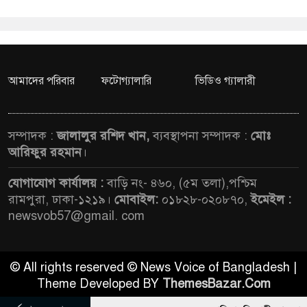
আমাদের পরিবার
ফটোগ্যালারি
ভিডিও গ্যালারী
সম্পাদক :
জালালুর রশিদ খান,
ব্যবস্থাপনা সম্পাদক :
মোঃ
আরিফুর রহমান
।
যোগাযোগ কার্যালয় :
বাড়ি নং- ৪৬০, (৫ম তলা),পশ্চিম
রামপুরা, ঢাকা-১২১৯।
মোবাইল:
০১৮২৮-০২০৮৭০,
ইমেইল :
newsvob57@gmail. com
© All rights reserved © News Voice of Bangladesh |
Theme Developed BY
ThemesBazar.Com