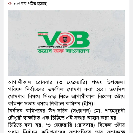
১০৭ বার পঠিত হয়েছে
প্রধানমন্ত্রী
মিরপুর মডেল থানার অভিযানে
মাদক কারবারি গ্রেফতার
২৮ লাখ টাকার জাল নোটসহ দু
থানা পুলিশ
যেকোনো সময় বেনজীরের প্রত্যা
নেতৃত্ব ও গণতন্ত্রের মূর্তমান প্র
আগামীকাল রোববার (৩ ফেব্রুয়ারি) পঞ্চম উপজেলা
পরিষদ নির্বাচনের তফসিল ঘোষণা করা হবে। তফসিল
যে ভাবে ডেভিড ইমনের কাছে ম
ঘোষণার বিষয়ে সিদ্ধান্ত নিতে আগামীকাল বিকেল ৩টায়
কমিশন সভায় বসছে নির্বাচন কমিশন (ইসি)।
‘আজহার খান’
নির্বাচন কমিশনের উপ-সচিব (সংস্থাপন) মো. শাহেদুন্নবী
চৌধুরী স্বাক্ষরিত এক চিঠিতে এই সভার আহ্বান করা হয়।
অবৈধ বিদেশি পিস্তল, ম্যাগাজি
চিঠিতে বলা হয়, ‘৩ ফেব্রুয়ারি (রোববার) বিকেল ৩টায়
জড়িত কিশোর গ্যাংয়ের চার শিশু আ
প্রধান নির্বাচন কমিশনারের সভাপতিত্বে তার সভাকক্ষে