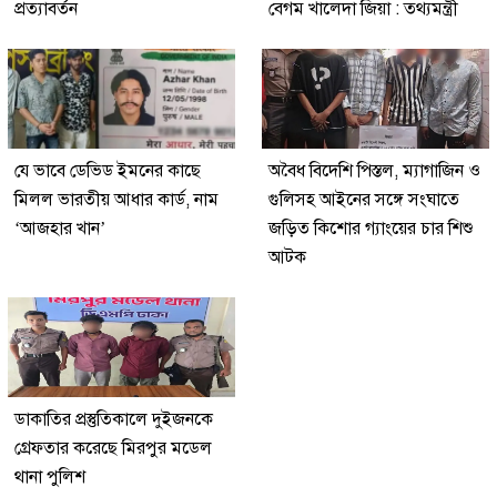
প্রত্যাবর্তন
বেগম খালেদা জিয়া : তথ্যমন্ত্রী
যে ভাবে ডেভিড ইমনের কাছে
অবৈধ বিদেশি পিস্তল, ম্যাগাজিন ও
মিলল ভারতীয় আধার কার্ড, নাম
গুলিসহ আইনের সঙ্গে সংঘাতে
‘আজহার খান’
জড়িত কিশোর গ্যাংয়ের চার শিশু
আটক
ডাকাতির প্রস্তুতিকালে দুইজনকে
গ্রেফতার করেছে মিরপুর মডেল
থানা পুলিশ