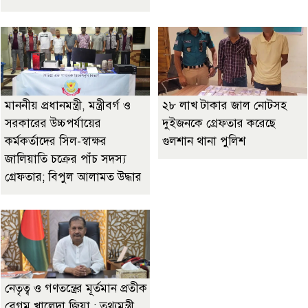
মাননীয় প্রধানমন্ত্রী, মন্ত্রীবর্গ ও
২৮ লাখ টাকার জাল নোটসহ
সরকারের উচ্চপর্যায়ের
দুইজনকে গ্রেফতার করেছে
কর্মকর্তাদের সিল-স্বাক্ষর
গুলশান থানা পুলিশ
জালিয়াতি চক্রের পাঁচ সদস্য
গ্রেফতার; বিপুল আলামত উদ্ধার
নেতৃত্ব ও গণতন্ত্রের মূর্তমান প্রতীক
বেগম খালেদা জিয়া : তথ্যমন্ত্রী