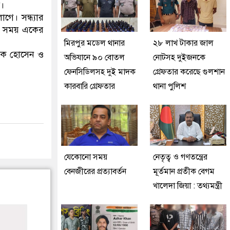
ই।
ে। সন্ধ্যার
। এ সময় একের
মিরপুর মডেল থানার
২৮ লাখ টাকার জাল
রুক হোসেন ও
অভিযানে ৯০ বোতল
নোটসহ দুইজনকে
ফেনসিডিলসহ দুই মাদক
গ্রেফতার করেছে গুলশান
কারবারি গ্রেফতার
থানা পুলিশ
যেকোনো সময়
নেতৃত্ব ও গণতন্ত্রের
বেনজীরের প্রত্যাবর্তন
মূর্তমান প্রতীক বেগম
খালেদা জিয়া : তথ্যমন্ত্রী