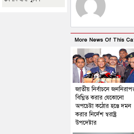
More News Of This Ca
জাতীয় নির্বাচনে জননিরাপত্
বিঘ্নিত করার যেকোনো
অপচেষ্টা কঠোর হস্তে দমন
করার নির্দেশ স্বরাষ্ট্র
উপদেষ্টার