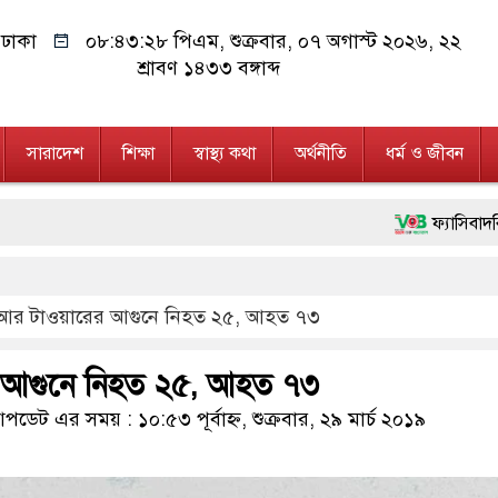
ঢাকা
০৮:৪৩:২৯ পিএম
, শুক্রবার, ০৭ অগাস্ট ২০২৬, ২২
শ্রাবণ ১৪৩৩ বঙ্গাব্দ
সারাদেশ
শিক্ষা
স্বাস্থ্য কথা
অর্থনীতি
ধর্ম ও জীবন
ফ্যাসিবাদবিরোধী আন্দোলনে হ
মাননীয় প্রধানমন্ত্রী, মন্
র টাওয়ারের আগুনে নিহত ২৫, আহত ৭৩
জনগণ পরিবর্তন চেয়েছে ব
২৮ লাখ টাকার জাল নোট
আগুনে নিহত ২৫, আহত ৭৩
নেতৃত্ব ও গণতন্ত্রের মূর্ত
ডেট এর সময় : ১০:৫৩ পূর্বাহ্ন, শুক্রবার, ২৯ মার্চ ২০১৯
অবৈধ বিদেশি পিস্তল, ম্