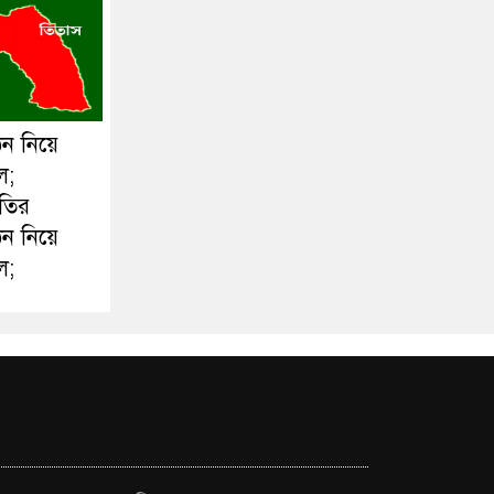
ঠন নিয়ে
ল;
ীতির
ঠন নিয়ে
ল;