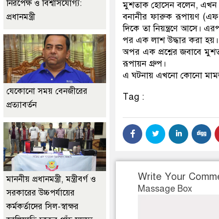
নিরপেক্ষ ও বিশ্বাসযোগ্য:
মুশতাক হোসেন বলেন, এখন পর
বনানীর ফারুক রূপায়ণ (এফ 
প্রধানমন্ত্রী
দিকে তা নিয়ন্ত্রণে আসে। এর
পর এক লাশ উদ্ধার করা হয়।
অপর এক প্রশ্নের জবাবে মু
রূপায়ন গ্রুপ।
এ ঘটনায় এখনো কোনো মাম
যেকোনো সময় বেনজীরের
Tag :
প্রত্যাবর্তন
Write Your Comm
মাননীয় প্রধানমন্ত্রী, মন্ত্রীবর্গ ও
Massage Box
সরকারের উচ্চপর্যায়ের
কর্মকর্তাদের সিল-স্বাক্ষর