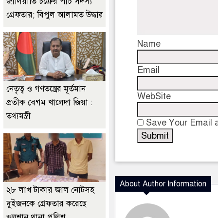
জালিয়াতি চক্রের পাঁচ সদস্য
গ্রেফতার; বিপুল আলামত উদ্ধার
Name
Email
নেতৃত্ব ও গণতন্ত্রের মূর্তমান
WebSite
প্রতীক বেগম খালেদা জিয়া :
তথ্যমন্ত্রী
Save Your Email a
About Author Information
২৮ লাখ টাকার জাল নোটসহ
দুইজনকে গ্রেফতার করেছে
গুলশান থানা পুলিশ