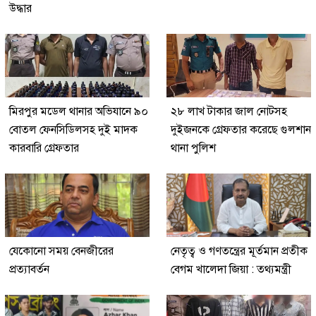
উদ্ধার
মিরপুর মডেল থানার অভিযানে ৯০
২৮ লাখ টাকার জাল নোটসহ
বোতল ফেনসিডিলসহ দুই মাদক
দুইজনকে গ্রেফতার করেছে গুলশান
কারবারি গ্রেফতার
থানা পুলিশ
যেকোনো সময় বেনজীরের
নেতৃত্ব ও গণতন্ত্রের মূর্তমান প্রতীক
প্রত্যাবর্তন
বেগম খালেদা জিয়া : তথ্যমন্ত্রী