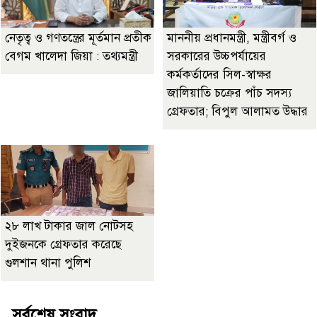
নেতৃত্ব ও গণতন্ত্রের মূর্তমান প্রতীক
মাননীয় প্রধানমন্ত্রী, মন্ত্রীবর্গ ও
বেগম খালেদা জিয়া : তথ্যমন্ত্রী
সরকারের উচ্চপর্যায়ের
কর্মকর্তাদের সিল-স্বাক্ষর
জালিয়াতি চক্রের পাঁচ সদস্য
গ্রেফতার; বিপুল আলামত উদ্ধার
২৮ লাখ টাকার জাল নোটসহ
দুইজনকে গ্রেফতার করেছে
গুলশান থানা পুলিশ
সর্বশেষ সংবাদ