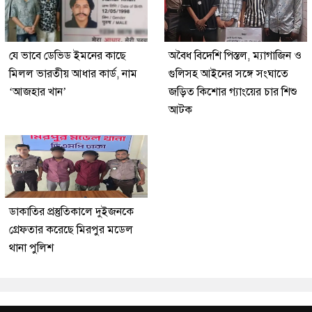
যে ভাবে ডেভিড ইমনের কাছে
অবৈধ বিদেশি পিস্তল, ম্যাগাজিন ও
মিলল ভারতীয় আধার কার্ড, নাম
গুলিসহ আইনের সঙ্গে সংঘাতে
‘আজহার খান’
জড়িত কিশোর গ্যাংয়ের চার শিশু
আটক
ডাকাতির প্রস্তুতিকালে দুইজনকে
গ্রেফতার করেছে মিরপুর মডেল
থানা পুলিশ