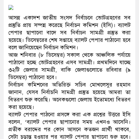
প্রধানমন্ত্রী
আসন্ন একাদশ জাতীয় সংসদ নির্বাচনে ভোটগ্রহণের সব
মিরপুর মডেল থানার অভিযানে 
প্রস্তুতি প্রায় সম্পন্ন করেছে নির্বাচন কমিশন (ইসি)। ব্যালট
মাদক কারবারি গ্রেফতার
পেপার ছাপানো বাদে সব নির্বাচন সামগ্রী প্রস্তুত করা
হয়েছে। ডিসেম্বরের শেষ সপ্তাহে ব্যালট পেপার পাঠানো হবে
২৮ লাখ টাকার জাল নোটসহ দুইজ
বলে জানিয়েছেন নির্বাচন কমিশন।
আজ শনিবার (৮ ডিসেম্বর) সকাল থেকে আঞ্চলিক পর্যায়ে
থানা পুলিশ
পাঠানো হচ্ছে ভোটগ্রহণের এসব সামগ্রী। প্রথমদিনে যাচ্ছে
৩২টি জেলার সামগ্রী, বাকি জেলাগুলোতে রবিবার (৯
যেকোনো সময় বেনজীরের প্রত্যাবর
ডিসেম্বর) পাঠানো হবে।
নেতৃত্ব ও গণতন্ত্রের মূর্তমান প্রত
নির্বাচন কমিশনের অতিরিক্ত সচিব মোখলেসুর রহমান
জানান, যেসব নির্বাচনি সামগ্রী প্রস্তুত হয়েছে আমরা তা
যে ভাবে ডেভিড ইমনের কাছে মিল
বিতরণ শুরু করেছি। অনেকগুলো জেলায় ইতোমধ্যে বিতরণ
করা হয়েছে।
‘আজহার খান’
ব্যালট পেপার পাঠনো প্রসঙ্গে করা এক প্রশ্নের উত্তরে ইসি
বলেন, ‘ব্যালট পেপার ছাপানোর সময় এখনও আসেনি।
অবৈধ বিদেশি পিস্তল, ম্যাগাজিন
প্রতীক বরাদ্দের পর কোন আসনে কতজন প্রার্থী থাকবে,
জড়িত কিশোর গ্যাংয়ের চার শিশু আটক
সেটা চূড়ান্ত হওয়ার পর ব্যালট পেপার ছাপানো শুরু হবে।