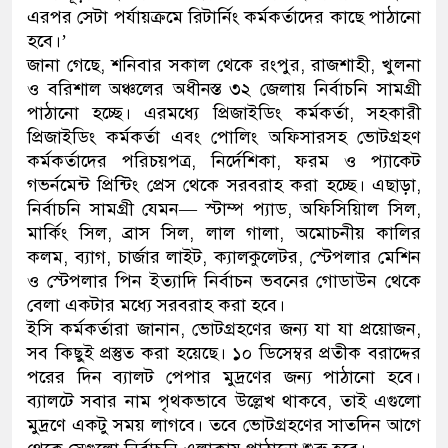
এরপর সেটা পর্যায়ক্রমে রিটার্নিং কর্মকর্তাদের কাছে পাঠানো
ডাকাতির প্রস্তুতিকালে দুইজনকে
হবে।’
জানা গেছে, শনিবার সকাল থেকে রংপুর, রাজশাহী, খুলনা
থানা পুলিশ
ও বরিশাল অঞ্চলের অধীনস্ত ৩২ জেলায় নির্বাচনি সামগ্রী
পাঠানো হচ্ছে। এরমধ্যে প্রিজাইডিং কর্মকর্তা, সহকারী
প্রিজাইডিং কর্মকর্তা এবং পোলিং অফিসারসহ ভোটগ্রহণ
কর্মকর্তাদের পরিচয়পত্র, নির্দেশিকা, ফরম ও প্যাকেট
গভর্নমেন্ট প্রিন্টিং প্রেস থেকে সরবরাহ করা হচ্ছে। এছাড়া,
নির্বাচনি সামগ্রী যেমন— স্টাম্প প্যাড, অফিসিয়িাল সিল,
মার্কিং সিল, ব্রাস সিল, লাল গালা, অমোচনীয় কালির
কলম, ব্যাগ, চার্জার লাইট, ক্যালকুলেটর, স্টেপলার মেশিন
ও স্টেপলার পিন ইত্যাদি নির্বাচন ভবনের গোডাউন থেকে
বেলা একটার মধ্যে সরবরাহ করা হবে।
ইসি কর্মকর্তারা জানান, ভোটগ্রহণের জন্য যা যা প্রয়োজন,
সব কিছুই প্রস্তুত করা হয়েছে। ১০ ডিসেম্বর প্রতীক বরাদ্দের
পরের দিন ব্যালট পেপার মুদ্রণের জন্য পাঠানো হবে।
ব্যালটে সবার নাম পৃথকভাবে উল্লেখ থাকবে, তাই এগুলো
মুদ্রণে একটু সময় লাগবে। তবে ভোটগ্রহণের সাতদিন আগে