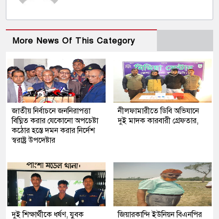
More News Of This Category
জাতীয় নির্বাচনে জননিরাপত্তা
নীলফামারীতে ডিবি অভিযানে
বিঘ্নিত করার যেকোনো অপচেষ্টা
দুই মাদক কারবারী গ্রেফতার,
কঠোর হস্তে দমন করার নির্দেশ
স্বরাষ্ট্র উপদেষ্টার
দুই শিক্ষার্থীকে ধর্ষণ, যুবক
জিয়ারকান্দি ইউনিয়ন বিএনপির