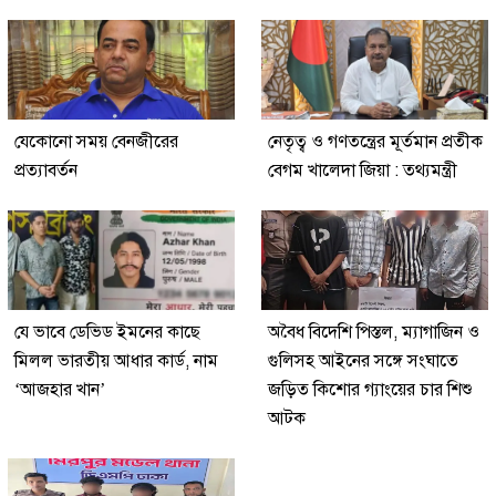
যেকোনো সময় বেনজীরের
নেতৃত্ব ও গণতন্ত্রের মূর্তমান প্রতীক
প্রত্যাবর্তন
বেগম খালেদা জিয়া : তথ্যমন্ত্রী
যে ভাবে ডেভিড ইমনের কাছে
অবৈধ বিদেশি পিস্তল, ম্যাগাজিন ও
মিলল ভারতীয় আধার কার্ড, নাম
গুলিসহ আইনের সঙ্গে সংঘাতে
‘আজহার খান’
জড়িত কিশোর গ্যাংয়ের চার শিশু
আটক