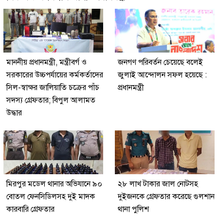
মাননীয় প্রধানমন্ত্রী, মন্ত্রীবর্গ ও
জনগণ পরিবর্তন চেয়েছে বলেই
সরকারের উচ্চপর্যায়ের কর্মকর্তাদের
জুলাই আন্দোলন সফল হয়েছে :
সিল-স্বাক্ষর জালিয়াতি চক্রের পাঁচ
প্রধানমন্ত্রী
সদস্য গ্রেফতার; বিপুল আলামত
উদ্ধার
মিরপুর মডেল থানার অভিযানে ৯০
২৮ লাখ টাকার জাল নোটসহ
বোতল ফেনসিডিলসহ দুই মাদক
দুইজনকে গ্রেফতার করেছে গুলশান
কারবারি গ্রেফতার
থানা পুলিশ