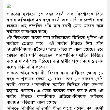
প্রধানমন্ত্রী
ভারতের মুম্বাইয়ে ১৭ বছর বয়সী এক কিশোরকে বিয়ে
মিরপুর মডেল থানার অভিযানে ৯
করার অভিযোগে ২০ বছর বয়সী এক নারীকে গ্রেপ্তার করা
মাদক কারবারি গ্রেফতার
হয়েছে। এই দম্পতির পাঁচ মাস বয়সী মেয়ে মায়ের সঙ্গে
বর্তমানে কারাগারে আছে।
২৮ লাখ টাকার জাল নোটসহ দুইজ
ওই কিশোরের মায়ের করা অভিযোগের ভিত্তিতে পুলিশ ওই
নারীকে গ্রেপ্তার করে। ওই নারীর বিরুদ্ধে শিশু যৌন
থানা পুলিশ
হয়রানিবিষয়ক আইনের ধারায় অভিযোগ আনা হয়েছে। তবে
গ্রেপ্তার নারী দাবি করেছেন, পারস্পরিক সম্মতির ভিত্তিতে
যেকোনো সময় বেনজীরের প্রত্যাবর
তাঁদের সম্পর্ক গড়ে উঠেছে। তাঁর স্বামীর প্রকৃত বয়স ১৭ নয়
নেতৃত্ব ও গণতন্ত্রের মূর্তমান প্রতী
বলেও তিনি দাবি করেন।
ভারতে আইন অনুযায়ী, বিয়ের বয়স নারীদের ক্ষেত্রে ১৮
যে ভাবে ডেভিড ইমনের কাছে মিল
বছর ও পুরুষের ক্ষেত্রে ২১ বছর। তবে ১৮ বছরের বেশি
বয়সী যেকেউ পারস্পরিক সম্মতির ভিত্তিতে যৌন সম্পর্কে
‘আজহার খান’
জড়াতে পারবেন। এ ক্ষেত্রে তরুণের বয়স কম হওয়ায় ওই
নারীর বিরুদ্ধে বাল্যবিবাহ প্রতিরোধবিষয়ক আইনের
অবৈধ বিদেশি পিস্তল, ম্যাগাজিন 
ধারায়ও অভিযোগ আনা হয়েছে।
জড়িত কিশোর গ্যাংয়ের চার শিশু আটক
দিল্লিতে বিবিসির প্রতিনিধি গীতা পান্ডে বলেন, কম বয়সী