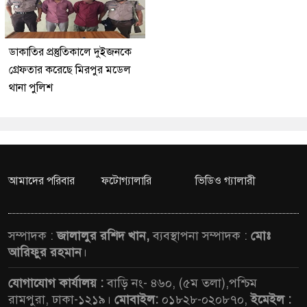
ডাকাতির প্রস্তুতিকালে দুইজনকে
গ্রেফতার করেছে মিরপুর মডেল
থানা পুলিশ
আমাদের পরিবার
ফটোগ্যালারি
ভিডিও গ্যালারী
সম্পাদক :
জালালুর রশিদ খান,
ব্যবস্থাপনা সম্পাদক :
মোঃ
আরিফুর রহমান
।
যোগাযোগ কার্যালয় :
বাড়ি নং- ৪৬০, (৫ম তলা),পশ্চিম
রামপুরা, ঢাকা-১২১৯।
মোবাইল:
০১৮২৮-০২০৮৭০,
ইমেইল :