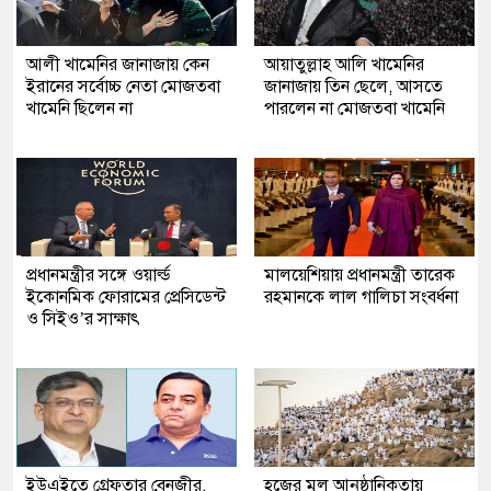
আলী খামেনির জানাজায় কেন
আয়াতুল্লাহ আলি খামেনির
ইরানের সর্বোচ্চ নেতা মোজতবা
জানাজায় তিন ছেলে, আসতে
খামেনি ছিলেন না
পারলেন না মোজতবা খামেনি
প্রধানমন্ত্রীর সঙ্গে ওয়ার্ল্ড
মালয়েশিয়ায় প্রধানমন্ত্রী তারেক
ইকোনমিক ফোরামের প্রেসিডেন্ট
রহমানকে লাল গালিচা সংবর্ধনা
ও সিইও’র সাক্ষাৎ
ইউএইতে গ্রেফতার বেনজীর,
হজের মূল আনুষ্ঠানিকতায়