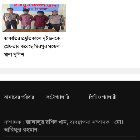
ডাকাতির প্রস্তুতিকালে দুইজনকে
গ্রেফতার করেছে মিরপুর মডেল
থানা পুলিশ
আমাদের পরিবার
ফটোগ্যালারি
ভিডিও গ্যালারী
সম্পাদক :
জালালুর রশিদ খান,
ব্যবস্থাপনা সম্পাদক :
মোঃ
আরিফুর রহমান
।