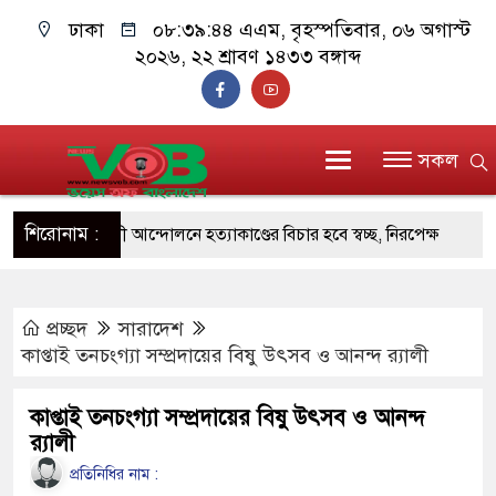
ঢাকা
০৮:৩৯:৪৪ এএম
, বৃহস্পতিবার, ০৬ অগাস্ট
২০২৬, ২২ শ্রাবণ ১৪৩৩ বঙ্গাব্দ
সকল
শিরোনাম :
্যাসিবাদবিরোধী আন্দোলনে হত্যাকাণ্ডের বিচার হবে স্বচ্ছ, নিরপেক্ষ
াসযোগ্য: প্রধানমন্ত্রী
াননীয় প্রধানমন্ত্রী, মন্ত্রীবর্গ ও সরকারের উচ্চপর্যায়ের কর্মকর্তাদের
প্রচ্ছদ
সারাদেশ
কাপ্তাই তনচংগ্যা সম্প্রদায়ের বিষু উৎসব ও আনন্দ র‌্যালী
্বাক্ষর জালিয়াতি চক্রের পাঁচ সদস্য গ্রেফতার; বিপুল আলামত
কাপ্তাই তনচংগ্যা সম্প্রদায়ের বিষু উৎসব ও আনন্দ
র‌্যালী
জনগণ পরিবর্তন চেয়েছে বলেই জুলাই আন্দোলন সফল হয়েছে :
প্রতিনিধির নাম :