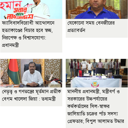
ফ্যাসিবাদবিরোধী আন্দোলনে
যেকোনো সময় বেনজীরের
হত্যাকাণ্ডের বিচার হবে স্বচ্ছ,
প্রত্যাবর্তন
নিরপেক্ষ ও বিশ্বাসযোগ্য:
প্রধানমন্ত্রী
নেতৃত্ব ও গণতন্ত্রের মূর্তমান প্রতীক
মাননীয় প্রধানমন্ত্রী, মন্ত্রীবর্গ ও
বেগম খালেদা জিয়া : তথ্যমন্ত্রী
সরকারের উচ্চপর্যায়ের
কর্মকর্তাদের সিল-স্বাক্ষর
জালিয়াতি চক্রের পাঁচ সদস্য
গ্রেফতার; বিপুল আলামত উদ্ধার