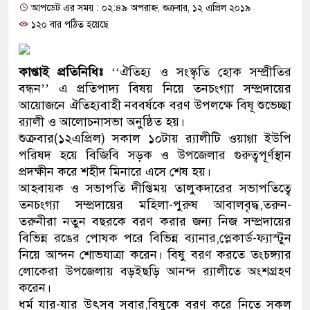
আপডেট এর সময় : ০২:৪৯ অপরাহ্ন, শুক্রবার, ১২ এপ্রিল ২০১৯
্ত্রী
১২০ বার পঠিত হয়েছে
মিরপুর মডেল থানার অভিযানে ৯০ বোতল ফেনসিডিলসহ দুই
কারবারি গ্রেফতার
কাপ্তাই প্রতিনিধিঃ
‘‘ঐতিহ্য ও সংস্কৃতি হোক সম্প্রীতির
বন্ধন’’ এ প্রতিপাদ্য বিষয় নিয়ে তনচংগ্যা সম্প্রদায়ের
২৮ লাখ টাকার জাল নোটসহ দুইজনকে গ্রেফতার করেছে গুলশান
আয়োজনে ঐতিহ্যবাহী নববর্ষকে বরণ উপলক্ষে বিষূ শুভেচ্ছা
র‌্যালী ও আলোচনাসভা অনুষ্ঠিত হয়।
পুলিশ
শুক্রবার(১২এপ্রিল) সকাল ১০টায় র‌্যালীটি ওয়াগ্গা ইউপি
পরিষদ হয়ে বিজিবি সড়ক ও উপজেলার গুরুত্বপূর্ণস্থান
যেকোনো সময় বেনজীরের প্রত্যাবর্তন
প্রদক্ষীন করে শহীদ মিনারে এসে শেষ হয়।
েতৃত্ব ও গণতন্ত্রের মূর্তমান প্রতীক বেগম খালেদা জিয়া : তথ্যমন্ত্রী
আহবায়ক ও সভাপতি দীপ্তিময় তালুকদারের সভাপতিত্বে
তনচংগ্যা সম্প্রদায়ের মহিলা-পুরুষ আবালবৃদ্ধ,তরুন-
যে ভাবে ডেভিড ইমনের কাছে মিলল ভারতীয় আধার কার্ড, নাম
তরুনীরা নতুন বছরকে বরণ করার জন্য নিজ সম্প্রদায়ের
বিভিন্ন রঙের পোষক পরে বিভিন্ন ব্যানার,প্লেকার্ড-ফ্যাস্টুন
ার খান’
নিয়ে আন্দন শোভযাত্রা করেন। বিষু বরণ করতে তংচঙ্গ্যার
লোকেরা উপজেলায় বড়ইছড়ি আনন্দ র‌্যালীতে অংশগ্রহণ
বৈধ বিদেশি পিস্তল, ম্যাগাজিন ও গুলিসহ আইনের সঙ্গে সংঘাতে
করেন।
কিশোর গ্যাংয়ের চার শিশু আটক
ধর্ম যার-যার উৎসব সবার,বিষুকে বরণ করে নিতে সকল