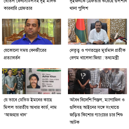
বোতল ফেনসিডিলসহ দুই মাদক
দুইজনকে গ্রেফতার করেছে গুলশান
কারবারি গ্রেফতার
থানা পুলিশ
যেকোনো সময় বেনজীরের
নেতৃত্ব ও গণতন্ত্রের মূর্তমান প্রতীক
প্রত্যাবর্তন
বেগম খালেদা জিয়া : তথ্যমন্ত্রী
যে ভাবে ডেভিড ইমনের কাছে
অবৈধ বিদেশি পিস্তল, ম্যাগাজিন ও
মিলল ভারতীয় আধার কার্ড, নাম
গুলিসহ আইনের সঙ্গে সংঘাতে
‘আজহার খান’
জড়িত কিশোর গ্যাংয়ের চার শিশু
আটক