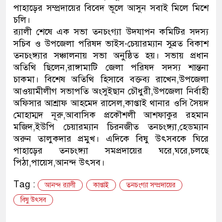
পাহাড়ের সম্প্রদায়ের বিবেদ ভূলে আসুন সবাই মিলে মিশে
াকাতির প্রস্তুতিকালে দুইজনকে গ্রেফতার করেছে মিরপুর মডেল
চলি।
র‌্যালী শেষে এক সভা তনচংগ্যা উদযাপন কমিটির সদস্য
পুলিশ
সচিব ও উপজেলা পরিষদ ভাইস-চেয়ারম্যান সুব্রত বিকাশ
তনচংঙ্গ্যার সঞ্চালনায় সভা অনুষ্ঠিত হয়। সভায় প্রধান
অতিথি ছিলেন,রাঙ্গামাটি জেলা পরিষদ সদস্য শান্তনা
চাকমা। বিশেষ অতিথি হিসাবে বক্তব্য রাখেন,উপজেলা
আওয়ামীলীগ সভাপতি অংসুইছান চৌধুরী,উপজেলা নির্বাহী
অফিসার আশ্রাফ আহমেদ রাসেল,কাপ্তাই থানার ওসি সৈয়দ
মোহাম্মদ নূরু,আবাসিক প্রকৌশলী আশফাকুর রহমান
মজিদ,ইউপি চেয়ারম্যান চিরনজীত তনচংঙ্গ্যা,হেডম্যান
অরুন তালুকদার প্রমুখ। এদিকে বিষু উৎসবকে ঘিরে
পাহাড়ের তনচংঙ্গ্যা সমপ্রদায়ের ঘরে,ঘরে,চলছে
পিঠা,পায়েস,আনন্দ উৎসব।
Tag :
আনন্দ র‌্যালী
কাপ্তাই
তনচংগ্যা সম্প্রদায়ের
বিষু উৎসব