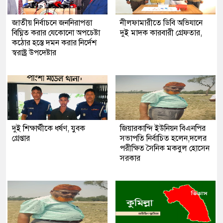
জাতীয় নির্বাচনে জননিরাপত্তা
নীলফামারীতে ডিবি অভিযানে
বিঘ্নিত করার যেকোনো অপচেষ্টা
দুই মাদক কারবারী গ্রেফতার,
কঠোর হস্তে দমন করার নির্দেশ
স্বরাষ্ট্র উপদেষ্টার
দুই শিক্ষার্থীকে ধর্ষণ, যুবক
জিয়ারকান্দি ইউনিয়ন বিএনপির
গ্রেপ্তার
সভাপতি নির্বাচিত হলেন,দলের
পরীক্ষিত সৈনিক মকবুল হোসেন
সরকার