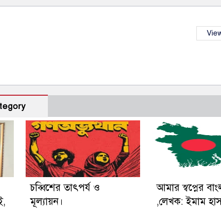
View
tegory
চব্বিশের তাৎপর্য ও
আমার স্বপ্নের বা
ই,
মূল্যায়ন।
,লেখক: ইমাম হা