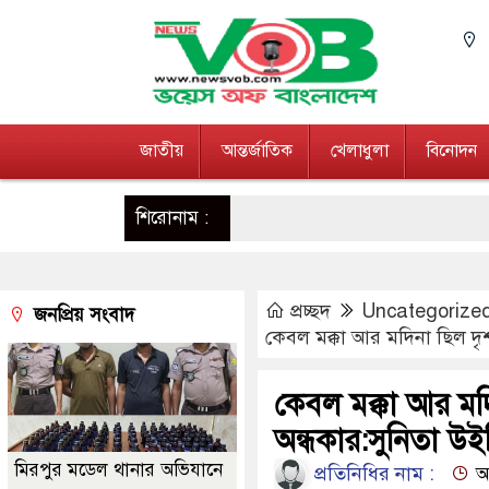
জাতীয়
আন্তর্জাতিক
খেলাধুলা
বিনোদন
শিরোনাম :
প্রচ্ছদ
Uncategorize
জনপ্রিয় সংবাদ
কেবল মক্কা আর মদিনা ছিল দৃ
কেবল মক্কা আর মদ
অন্ধকার:সুনিতা উ
মিরপুর মডেল থানার অভিযানে
প্রতিনিধির নাম :
আপ