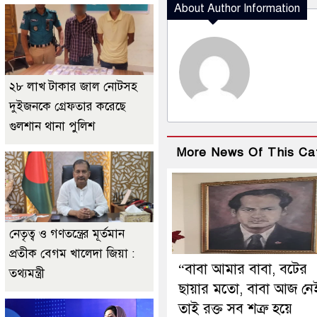
About Author Information
২৮ লাখ টাকার জাল নোটসহ
দুইজনকে গ্রেফতার করেছে
গুলশান থানা পুলিশ
More News Of This Ca
নেতৃত্ব ও গণতন্ত্রের মূর্তমান
প্রতীক বেগম খালেদা জিয়া :
“বাবা আমার বাবা, বটের
তথ্যমন্ত্রী
ছায়ার মতো, বাবা আজ নে
তাই রক্ত সব শত্রু হয়ে