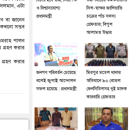
বিচার হবে স্বচ্ছ, নিরপেক্ষ
উচ্চপর্যায়ের কর্মকর্তাদের
ুসলমান, এটা
ও বিশ্বাসযোগ্য:
সিল-স্বাক্ষর জালিয়াতি
প্রধানমন্ত্রী
চক্রের পাঁচ সদস্য
েন বা জানেন
গ্রেফতার; বিপুল
 কখনো সম্ভব
আলামত উদ্ধার
ওমরাহ পালন
 গ্রহণ করার
 গ্রহণ করার
জনগণ পরিবর্তন চেয়েছে
মিরপুর মডেল থানার
বলেই জুলাই আন্দোলন
অভিযানে ৯০ বোতল
সফল হয়েছে : প্রধানমন্ত্রী
ফেনসিডিলসহ দুই মাদক
কারবারি গ্রেফতার