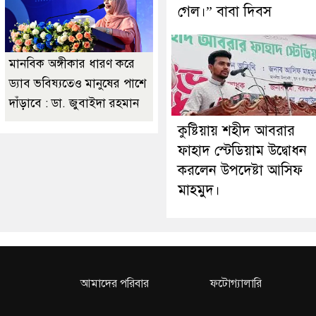
গেল।” বাবা দিবস
মানবিক অঙ্গীকার ধারণ করে
ড্যাব ভবিষ্যতেও মানুষের পাশে
দাঁড়াবে : ডা. জুবাইদা রহমান
কুষ্টিয়ায় শহীদ আবরার
ফাহাদ স্টেডিয়াম উদ্বোধন
করলেন উপদেষ্টা আসিফ
মাহমুদ।
আমাদের পরিবার
ফটোগ্যালারি