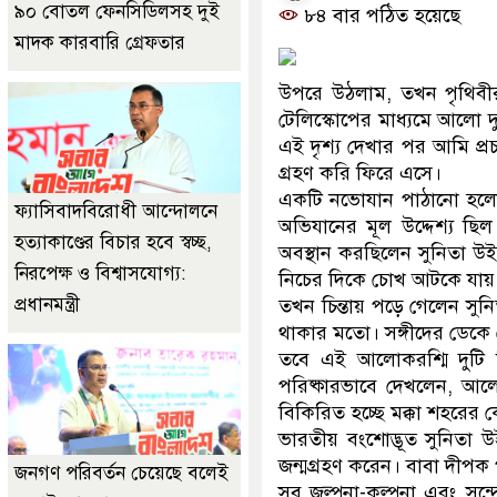
৯০ বোতল ফেনসিডিলসহ দুই
৮৪ বার পঠিত হয়েছে
মাদক কারবারি গ্রেফতার
উপরে উঠলাম, তখন পৃথিবীর
টেলিস্কোপের মাধ্যমে আলো দ
এই দৃশ্য দেখার পর আমি প্র
গ্রহণ করি ফিরে এসে।
একটি নভোযান পাঠানো হলো 
ফ্যাসিবাদবিরোধী আন্দোলনে
অভিযানের মূল উদ্দেশ্য ছি
হত্যাকাণ্ডের বিচার হবে স্বচ্ছ,
অবস্থান করছিলেন সুনিতা উ
নিরপেক্ষ ও বিশ্বাসযোগ্য:
নিচের দিকে চোখ আটকে যায় স
প্রধানমন্ত্রী
তখন চিন্তায় পড়ে গেলেন সু
থাকার মতো। সঙ্গীদের ডেকে দ
তবে এই আলোকরশ্মি দুটি 
পরিষ্কারভাবে দেখলেন, আলো 
বিকিরিত হচ্ছে মক্কা শহরের কেন
ভারতীয় বংশোদ্ভূত সুনিতা উই
জন্মগ্রহণ করেন। বাবা দীপক প
জনগণ পরিবর্তন চেয়েছে বলেই
সব জল্পনা-কল্পনা এবং সন