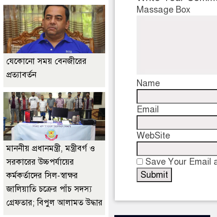
Massage Box
যেকোনো সময় বেনজীরের
প্রত্যাবর্তন
Name
Email
WebSite
মাননীয় প্রধানমন্ত্রী, মন্ত্রীবর্গ ও
Save Your Email a
সরকারের উচ্চপর্যায়ের
কর্মকর্তাদের সিল-স্বাক্ষর
জালিয়াতি চক্রের পাঁচ সদস্য
গ্রেফতার; বিপুল আলামত উদ্ধার