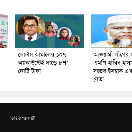
লোটাস কামালের ১০৭
আওয়ামী লীগের 
অ্যাকাউন্টেই সাড়ে ৮শ’
এমপি হাবিব হাসা
কোটি টাকা
সহচর ইসহাক এখ
নেতা
ভিডিও গ্যালারী