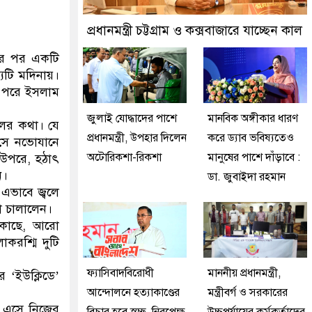
্তমান প্রতীক বেগম খালেদা জিয়া : তথ্যমন্ত্রী
প্রধানমন্ত্রী চট্টগ্রাম ও কক্সবাজারে যাচ্ছেন কাল
।এর পর একটি
্যটি মদিনায়।
। পরে ইসলাম
জুলাই যোদ্ধাদের পাশে
মানবিক অঙ্গীকার ধারণ
লের কথা। যে
প্রধানমন্ত্রী, উপহার দিলেন
করে ড্যাব ভবিষ্যতেও
 সে নভোযানে
অটোরিকশা-রিকশা
মানুষের পাশে দাঁড়াবে :
 উপরে, হঠাৎ
ন।
ডা. জুবাইদা রহমান
এভাবে জ্বলে
া চালালেন।
 কাছে, আরো
করশ্মি দুটি
ফ্যাসিবাদবিরোধী
মাননীয় প্রধানমন্ত্রী,
র ‘ইউক্লিডে’
আন্দোলনে হত্যাকাণ্ডের
মন্ত্রীবর্গ ও সরকারের
ে এসে নিজের