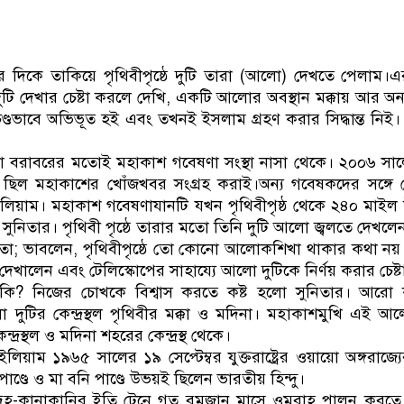
নেতৃত্ব ও গণতন্ত্রের মূর
 দিকে তাকিয়ে পৃথিবীপৃষ্ঠে দুটি তারা (আলো) দেখতে পেলাম
ুটি দেখার চেষ্টা করলে দেখি, একটি আলোর অবস্থান মক্কায় আর অন
চণ্ডভাবে অভিভূত হই এবং তখনই ইসলাম গ্রহণ করার সিদ্ধান্ত নিই
বরাবরের মতোই মহাকাশ গবেষণা সংস্থা নাসা থেকে। ২০০৬ সা
ল ছিল মহাকাশের খোঁজখবর সংগ্রহ করাই।অন্য গবেষকদের সঙ্গে
ইলিয়াম। মহাকাশ গবেষণাযানটি যখন পৃথিবীপৃষ্ঠ থেকে ২৪০ মাইল
ুনিতার। পৃথিবী পৃষ্ঠে তারার মতো তিনি দুটি আলো জ্বলতে দেখলে
নিতা; ভাবলেন, পৃথিবীপৃষ্ঠে তো কোনো আলোকশিখা থাকার কথা নয় 
েখালেন এবং টেলিস্কোপের সাহায্যে আলো দুটিকে নির্ণয় করার চেষ্ট
কি? নিজের চোখকে বিশ্বাস করতে কষ্ট হলো সুনিতার। আরো
দুটির কেন্দ্রস্থল পৃথিবীর মক্কা ও মদিনা। মহাকাশমুখি এই আলো
্দ্রস্থল ও মদিনা শহরের কেন্দ্রস্থ থেকে।
লিয়াম ১৯৬৫ সালের ১৯ সেপ্টেম্বর যুক্তরাষ্ট্রের ওয়ায়ো অঙ্গরাজ্যে
াণ্ডে ও মা বনি পাণ্ডে উভয়ই ছিলেন ভারতীয় হিন্দু।
্দেহ-কানাকানির ইতি টেনে গত রমজান মাসে ওমরাহ পালন করত