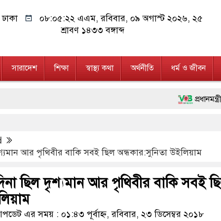
ঢাকা
০৮:০৫:২৩ এএম
, রবিবার, ০৯ অগাস্ট ২০২৬, ২৫
শ্রাবণ ১৪৩৩ বঙ্গাব্দ
সারাদেশ
শিক্ষা
স্বাস্থ্য কথা
অর্থনীতি
ধর্ম ও জীবন
প্রধানমন্ত্রী চট্টগ্রাম 
মানবিক অঙ্গীকার ধারণ 
d
ফ্যাসিবাদবিরোধী আন্দোলন
শ্যমান আর পৃথিবীর বাকি সবই ছিল অন্ধকার:সুনিতা উইলিয়াম
মাননীয় প্রধানমন্ত্রী, ম
িনা ছিল দৃশ্যমান আর পৃথিবীর বাকি সবই ছ
জনগণ পরিবর্তন চেয়েছে
ইলিয়াম
২৮ লাখ টাকার জাল নো
ডেট এর সময় : ০১:৪৩ পূর্বাহ্ন, রবিবার, ২৩ ডিসেম্বর ২০১৮