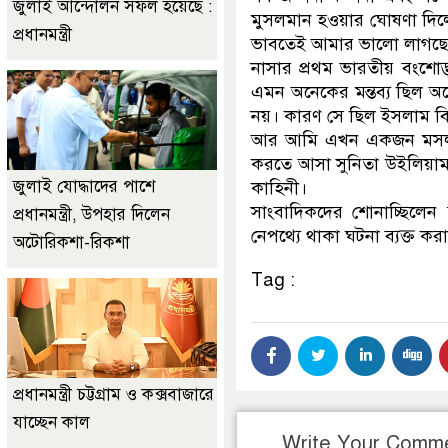
জুলাই আন্দোলন সফল হয়েছে :
মুসলমান হওয়ার ঘোষণা দিল
প্রধানমন্ত্রী
ভাবতেই আমার ভালো লাগছে
নাসার প্রথম ভারতীয় বংশোদ্
এমন অনেকের মন্তব্য ছিল অ
নয়। কারণ সে ছিল ইসলাম বিদ্
আর আমি এখন একজন মসলমান
করতে আসা সুনিতা উইলিয়াম 
জুলাই যোদ্ধাদের পাশে
কাহিনী।
সাংবাদিকদের শোনাচ্ছিলেন
প্রধানমন্ত্রী, উপহার দিলেন
নেপথ্যে থাকা ঘটনা ব্যক্ত করা
অটোরিকশা-রিকশা
Tag :
প্রধানমন্ত্রী চট্টগ্রাম ও কক্সবাজারে
যাচ্ছেন কাল
Write Your Comm