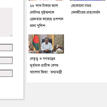
২৮ লাখ টাকার জাল
যেকোনো সময়
নোটসহ দুইজনকে
বেনজীরের প্রত্যাবর্তন
গ্রেফতার করেছে গুলশান
থানা পুলিশ
নেতৃত্ব ও গণতন্ত্রের
মূর্তমান প্রতীক বেগম
খালেদা জিয়া : তথ্যমন্ত্রী