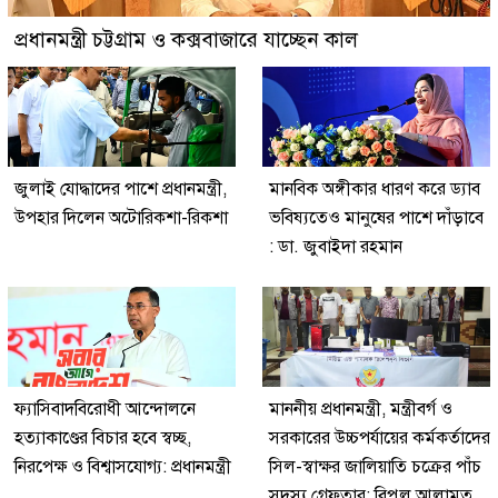
প্রধানমন্ত্রী চট্টগ্রাম ও কক্সবাজারে যাচ্ছেন কাল
জুলাই যোদ্ধাদের পাশে প্রধানমন্ত্রী,
মানবিক অঙ্গীকার ধারণ করে ড্যাব
উপহার দিলেন অটোরিকশা-রিকশা
ভবিষ্যতেও মানুষের পাশে দাঁড়াবে
: ডা. জুবাইদা রহমান
ফ্যাসিবাদবিরোধী আন্দোলনে
মাননীয় প্রধানমন্ত্রী, মন্ত্রীবর্গ ও
হত্যাকাণ্ডের বিচার হবে স্বচ্ছ,
সরকারের উচ্চপর্যায়ের কর্মকর্তাদের
নিরপেক্ষ ও বিশ্বাসযোগ্য: প্রধানমন্ত্রী
সিল-স্বাক্ষর জালিয়াতি চক্রের পাঁচ
সদস্য গ্রেফতার; বিপুল আলামত