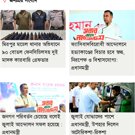
জনপ্রিয় সংবাদ
মিরপুর মডেল থানার অভিযানে
ফ্যাসিবাদবিরোধী আন্দোলনে
৯০ বোতল ফেনসিডিলসহ দুই
হত্যাকাণ্ডের বিচার হবে স্বচ্ছ,
মাদক কারবারি গ্রেফতার
নিরপেক্ষ ও বিশ্বাসযোগ্য:
প্রধানমন্ত্রী
জনগণ পরিবর্তন চেয়েছে বলেই
জুলাই যোদ্ধাদের পাশে
জুলাই আন্দোলন সফল হয়েছে :
প্রধানমন্ত্রী, উপহার দিলেন
প্রধানমন্ত্রী
অটোরিকশা-রিকশা