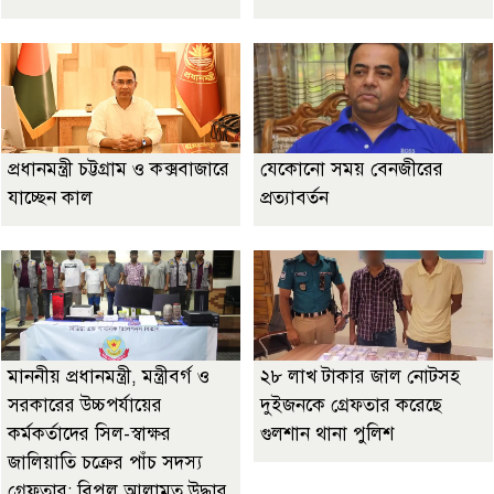
প্রধানমন্ত্রী চট্টগ্রাম ও কক্সবাজারে
যেকোনো সময় বেনজীরের
যাচ্ছেন কাল
প্রত্যাবর্তন
মাননীয় প্রধানমন্ত্রী, মন্ত্রীবর্গ ও
২৮ লাখ টাকার জাল নোটসহ
সরকারের উচ্চপর্যায়ের
দুইজনকে গ্রেফতার করেছে
কর্মকর্তাদের সিল-স্বাক্ষর
গুলশান থানা পুলিশ
জালিয়াতি চক্রের পাঁচ সদস্য
গ্রেফতার; বিপুল আলামত উদ্ধার