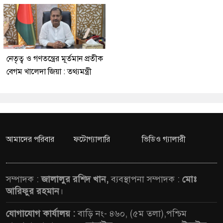
নেতৃত্ব ও গণতন্ত্রের মূর্তমান প্রতীক
বেগম খালেদা জিয়া : তথ্যমন্ত্রী
আমাদের পরিবার
ফটোগ্যালারি
ভিডিও গ্যালারী
সম্পাদক :
জালালুর রশিদ খান,
ব্যবস্থাপনা সম্পাদক :
মোঃ
আরিফুর রহমান
।
যোগাযোগ কার্যালয় :
বাড়ি নং- ৪৬০, (৫ম তলা),পশ্চিম