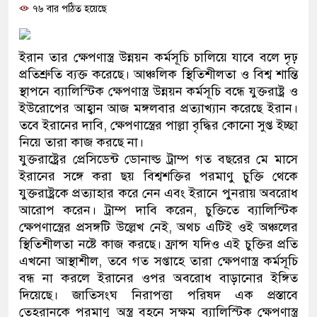
৭৬ বার পঠিত হয়েছে
ও বিশ্বাসযোগ্য: প্রধানমন্ত্রী
মাননীয় প্রধানমন্ত্রী, মন্ত্রীবর্গ ও 
ইরান তার ক্ষেপণাস্ত্র উন্নয়ন কর্মসূচি চালিয়ে যাবে বলে দৃঢ়
সিল-স্বাক্ষর জালিয়াতি চক্রের পাঁচ সদ
প্রতিশ্রুতি ব্যক্ত করেছে। আঞ্চলিক স্থিতিশীলতা ও বিশ্ব শান্তি
স্থাপনে ব্যালিস্টিক ক্ষেপণাস্ত্র উন্নয়ন কর্মসূচি বন্ধে যুক্তরাষ্ট্র ও
উদ্ধার
ইউরোপের আহ্বান আজ মঙ্গলবার প্রত্যাখ্যান করেছে ইরান।
তবে ইরানের দাবি, ক্ষেপণাস্ত্রের পাল্লা বৃদ্ধির কোনো সুপ্ত ইচ্ছা
জনগণ পরিবর্তন চেয়েছে বলেই জ
নিয়ে তারা কাজ করছে না।
যুক্তরাষ্ট্রের প্রেসিডেন্ট ডোনাল্ড ট্রাম্প গত বছরের মে মাসে
প্রধানমন্ত্রী
ইরানের সঙ্গে করা ছয় বিশ্বশক্তির পরমাণু চুক্তি থেকে
মিরপুর মডেল থানার অভিযানে 
যুক্তরাষ্ট্রকে প্রত্যাহার করে নেন এবং ইরানে পুনরায় অবরোধ
আরোপ করেন। ট্রাম্প দাবি করেন, চুক্তিতে ব্যালিস্টিক
মাদক কারবারি গ্রেফতার
ক্ষেপণাস্ত্রের প্রসঙ্গটি উল্লেখ নেই, অথচ এটিই ওই অঞ্চলের
স্থিতিশীলতা নষ্টে কাজ করছে। ফ্রান্স যদিও এই চুক্তির প্রতি
২৮ লাখ টাকার জাল নোটসহ দুইজ
এখনো আস্থাশীল, তবে গত সপ্তাহে তারা ক্ষেপণাস্ত্র কর্মসূচি
বন্ধ না করলে ইরানের ওপর অবরোধ বাড়ানোর ইঙ্গিত
থানা পুলিশ
দিয়েছে। জাতিসংঘ নিরাপত্তা পরিষদ এক প্রস্তাবে
যেকোনো সময় বেনজীরের প্রত্যাবর
তেহরানকে পরমাণু অস্ত্র বহনে সক্ষম ব্যালিস্টিক ক্ষেপণাস্ত্র