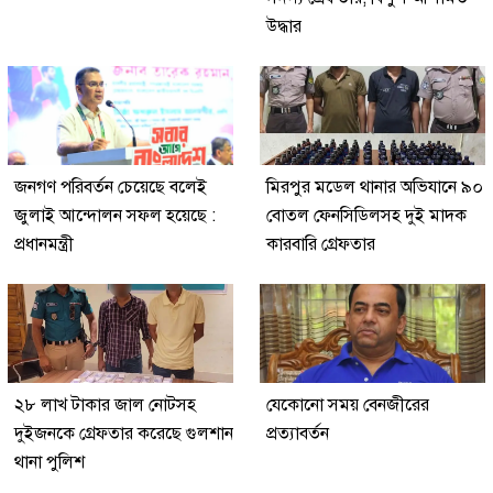
উদ্ধার
জনগণ পরিবর্তন চেয়েছে বলেই
মিরপুর মডেল থানার অভিযানে ৯০
জুলাই আন্দোলন সফল হয়েছে :
বোতল ফেনসিডিলসহ দুই মাদক
প্রধানমন্ত্রী
কারবারি গ্রেফতার
২৮ লাখ টাকার জাল নোটসহ
যেকোনো সময় বেনজীরের
দুইজনকে গ্রেফতার করেছে গুলশান
প্রত্যাবর্তন
থানা পুলিশ