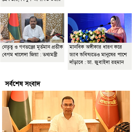
নেতৃত্ব ও গণতন্ত্রের মূর্তমান প্রতীক
মানবিক অঙ্গীকার ধারণ করে
বেগম খালেদা জিয়া : তথ্যমন্ত্রী
ড্যাব ভবিষ্যতেও মানুষের পাশে
দাঁড়াবে : ডা. জুবাইদা রহমান
সর্বশেষ সংবাদ