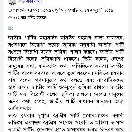
প্রতিনিধির নাম :
ও বিশ্বাসযোগ্য: প্রধানমন্ত্রী
আপডেট এর সময় : ০২:১৭ পূর্বাহ্ন, বৃহস্পতিবার, ১৭ জানুয়ারী ২০১৯
মাননীয় প্রধানমন্ত্রী, মন্ত্রীবর্গ ও 
১১২ বার পঠিত হয়েছে
সিল-স্বাক্ষর জালিয়াতি চক্রের পাঁচ সদ
জাতীয় পার্টির মহাসচিব মসিউর রহমান রাঙ্গা বলেছেন,
উদ্ধার
সংবিধানে বিরোধী দলের ভুমিকা অনুযায়ী জাতীয় পার্টি
সংসদে বিরোধী দলের ভূমিকা পালন করবে। জাতীয় পার্টি
জনগণ পরিবর্তন চেয়েছে বলেই জ
বিরোধী দলের ভূমিকায়ই থাকবে। তিনি বলেন, দেশের
মানুষের কথা, যানজটের কথা, প্রতিদিনের সমস্যা জাতীয়
প্রধানমন্ত্রী
পার্টির সংসদ সদস্যরা সংসদে তুলে ধরবেন। মসিউর রহমান
মিরপুর মডেল থানার অভিযানে ৯
রাঙ্গা বলেন, গণমানুষের কথা বলতে এবং সাংবাদিকদের
স্বার্থ রক্ষায় জাতীয় পার্টি গুরুত্বপূর্ণ ভূমিকা রাখবে। জাতীয়
মাদক কারবারি গ্রেফতার
পার্টি শক্ত বিরোধী দলের ভূমিকা রাখবে। দেশের মানুষের
মনের কথা বলেই, জাতীয় পার্টি সাধারন মানুষের আস্থা
২৮ লাখ টাকার জাল নোটসহ দুইজ
অর্জন করবে।
আজ বুধবার দুপুরে জাতীয় পার্টি চেয়ারম্যানের বনানী
থানা পুলিশ
অফিসে একাদশ জাতীয় সংসদে সংরক্ষিত মহিলা আসনে
যেকোনো সময় বেনজীরের প্রত্যাবর
আগ্রহী পার্টির নেতৃদের হাতে মনোনয়ন ফরম বিতরণ করে