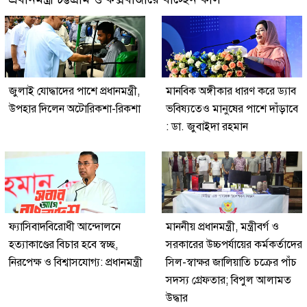
জুলাই যোদ্ধাদের পাশে প্রধানমন্ত্রী,
মানবিক অঙ্গীকার ধারণ করে ড্যাব
উপহার দিলেন অটোরিকশা-রিকশা
ভবিষ্যতেও মানুষের পাশে দাঁড়াবে
: ডা. জুবাইদা রহমান
ফ্যাসিবাদবিরোধী আন্দোলনে
মাননীয় প্রধানমন্ত্রী, মন্ত্রীবর্গ ও
হত্যাকাণ্ডের বিচার হবে স্বচ্ছ,
সরকারের উচ্চপর্যায়ের কর্মকর্তাদের
নিরপেক্ষ ও বিশ্বাসযোগ্য: প্রধানমন্ত্রী
সিল-স্বাক্ষর জালিয়াতি চক্রের পাঁচ
সদস্য গ্রেফতার; বিপুল আলামত
উদ্ধার