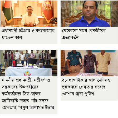
প্রধানমন্ত্রী চট্টগ্রাম ও কক্সবাজারে
যেকোনো সময় বেনজীরের
যাচ্ছেন কাল
প্রত্যাবর্তন
মাননীয় প্রধানমন্ত্রী, মন্ত্রীবর্গ ও
২৮ লাখ টাকার জাল নোটসহ
সরকারের উচ্চপর্যায়ের
দুইজনকে গ্রেফতার করেছে
কর্মকর্তাদের সিল-স্বাক্ষর
গুলশান থানা পুলিশ
জালিয়াতি চক্রের পাঁচ সদস্য
গ্রেফতার; বিপুল আলামত উদ্ধার