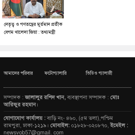
নেতৃত্ব ও গণতন্ত্রের মূর্তমান প্রতীক
বেগম খালেদা জিয়া : তথ্যমন্ত্রী
আমাদের পরিবার
ফটোগ্যালারি
ভিডিও গ্যালারী
সম্পাদক :
জালালুর রশিদ খান,
ব্যবস্থাপনা সম্পাদক :
মোঃ
আরিফুর রহমান
।
যোগাযোগ কার্যালয় :
বাড়ি নং- ৪৬০, (৫ম তলা),পশ্চিম
রামপুরা, ঢাকা-১২১৯।
মোবাইল:
০১৮২৮-০২০৮৭০,
ইমেইল :
newsvob57@gmail. com