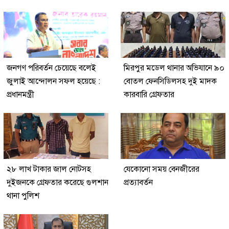
জনগণ পরিবর্তন চেয়েছে বলেই
মিরপুর মডেল থানার অভিযানে ৯০
জুলাই আন্দোলন সফল হয়েছে :
বোতল ফেনসিডিলসহ দুই মাদক
প্রধানমন্ত্রী
কারবারি গ্রেফতার
২৮ লাখ টাকার জাল নোটসহ
যেকোনো সময় বেনজীরের
দুইজনকে গ্রেফতার করেছে গুলশান
প্রত্যাবর্তন
থানা পুলিশ