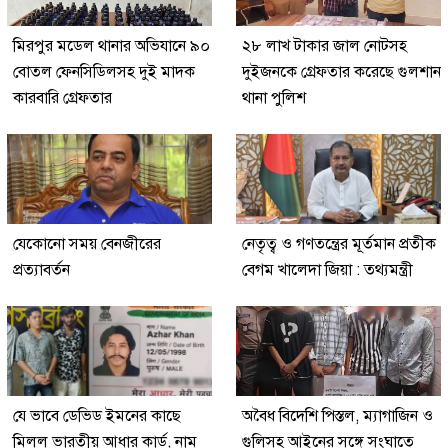
মিরপুর মডেল থানার অভিযানে ৯০
২৮ লাখ টাকার জাল নোটসহ
বোতল ফেনসিডিলসহ দুই মাদক
দুইজনকে গ্রেফতার করেছে গুলশান
কারবারি গ্রেফতার
থানা পুলিশ
যেকোনো সময় বেনজীরের
নেতৃত্ব ও গণতন্ত্রের মূর্তমান প্রতীক
প্রত্যাবর্তন
বেগম খালেদা জিয়া : তথ্যমন্ত্রী
যে ভাবে ডেভিড ইমনের কাছে
অবৈধ বিদেশি পিস্তল, ম্যাগাজিন ও
মিলল ভারতীয় আধার কার্ড, নাম
গুলিসহ আইনের সঙ্গে সংঘাতে