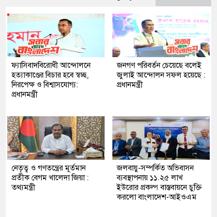
ফ্যাসিবাদবিরোধী আন্দোলনে
জনগণ পরিবর্তন চেয়েছে বলেই
হত্যাকাণ্ডের বিচার হবে স্বচ্ছ,
জুলাই আন্দোলন সফল হয়েছে :
নিরপেক্ষ ও বিশ্বাসযোগ্য:
প্রধানমন্ত্রী
প্রধানমন্ত্রী
নেতৃত্ব ও গণতন্ত্রের মূর্তমান
জলবায়ু-সম্পর্কিত অভিবাসন
প্রতীক বেগম খালেদা জিয়া :
ব্যবস্থাপনায় ১১.২৫ লাখ
তথ্যমন্ত্রী
ইউরোর প্রকল্প বাস্তবায়নে চুক্তি
করলো বাংলাদেশ-আইওএম