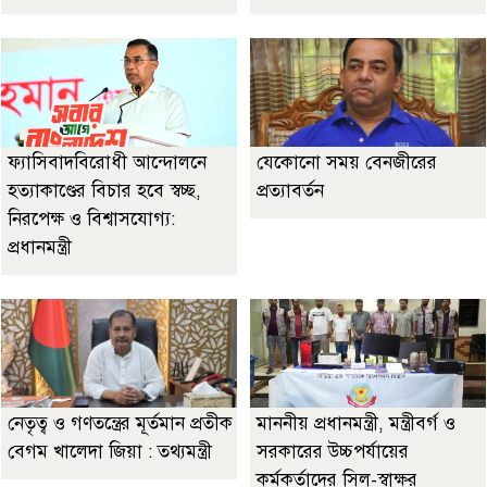
ফ্যাসিবাদবিরোধী আন্দোলনে
যেকোনো সময় বেনজীরের
হত্যাকাণ্ডের বিচার হবে স্বচ্ছ,
প্রত্যাবর্তন
নিরপেক্ষ ও বিশ্বাসযোগ্য:
প্রধানমন্ত্রী
নেতৃত্ব ও গণতন্ত্রের মূর্তমান প্রতীক
মাননীয় প্রধানমন্ত্রী, মন্ত্রীবর্গ ও
বেগম খালেদা জিয়া : তথ্যমন্ত্রী
সরকারের উচ্চপর্যায়ের
কর্মকর্তাদের সিল-স্বাক্ষর