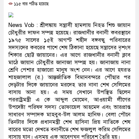
১১৫ বার পঠিত হয়েছে
প্রধানমন্ত্রী
মিরপুর মডেল থানার অভিযানে ৯০ বোতল ফেনসিডিলসহ দ
News Vob : শ্রীলঙ্কায় সন্ত্রাসী হামলায় নিহত শিশু জায়ান
মাদক কারবারি গ্রেফতার
চৌধুরীর দাফন সম্পন্ন হয়েছে। রাজধানীর বনানী কবরস্থানে
১৯৭৫ সালের ১৫ই আগস্ট শহীদ বঙ্গবন্ধু পরিবারের
২৮ লাখ টাকার জাল নোটসহ দুইজনকে গ্রেফতার করেছে গ
সদস্যদের কবরের পাশে শেষ ঠিকানা হয়েছে সন্ত্রাসের নৃশংস
শিকার ছোট্ট জায়ানের। এর আগে রাজধানীর বনানী ক্লাব
থানা পুলিশ
মাঠে জায়ান চৌধুরীর জানাজা সম্পন্ন হয়। জানাজায় নানা
শ্রেণি পেশার হাজারো মানুষ অংশ নেন। এর আগে হযরত
যেকোনো সময় বেনজীরের প্রত্যাবর্তন
শাহজালাল (র.) আন্তর্জাতিক বিমানবন্দরে পৌঁছার পর
নেতৃত্ব ও গণতন্ত্রের মূর্তমান প্রতীক বেগম খালেদা জিয়া : তথ্যম
দেড়টার দিকে জায়ানের মরদেহ তার নানা শেখ সেলিমের
বাসায় আনা হয়। এ সময় সেখানে উপস্থিত ছিলেন
যে ভাবে ডেভিড ইমনের কাছে মিলল ভারতীয় আধার কার্ড, 
পররাষ্ট্রমন্ত্রী এ কে আব্দুল মোমেন, আওয়ামী লীগের
উপদেষ্টা পরিষদ সদস্য তোফায়েল আহমেদ এবং ভারপ্রাপ্ত
‘আজহার খান’
সাধারণ সম্পাদক মাহবুব-উল আলম হানিফ। বেলা পৌনে
তিনটার দিকে প্রধানমন্ত্রী শেখ হাসিনা প্রিয় নাতিকে শেষ
অবৈধ বিদেশি পিস্তল, ম্যাগাজিন ও গুলিসহ আইনের সঙ্গে স
বারের মতো দেখতে বনানীতে শেখ ফজলুল করিম সেলিমের
জড়িত কিশোর গ্যাংয়ের চার শিশু আটক
বাসায় যান। এসময় এক আবেগঘন পরিবেশ তৈরি হয়।