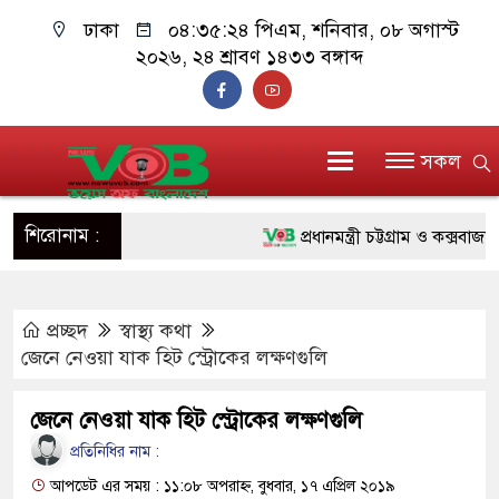
ঢাকা
০৪:৩৫:২৫ পিএম
, শনিবার, ০৮ অগাস্ট
২০২৬, ২৪ শ্রাবণ ১৪৩৩ বঙ্গাব্দ
সকল
শিরোনাম :
প্রধানমন্ত্রী চট্টগ্রাম ও কক্সবাজারে 
জুলাই যোদ্ধাদের পাশে প্রধানমন্ত্
প্রচ্ছদ
স্বাস্থ্য কথা
রিকশা
জেনে নেওয়া যাক হিট স্ট্রোকের লক্ষণগুলি
মানবিক অঙ্গীকার ধারণ করে ড্যাব 
জেনে নেওয়া যাক হিট স্ট্রোকের লক্ষণগুলি
দাঁড়াবে : ডা. জুবাইদা রহমান
প্রতিনিধির নাম :
ফ্যাসিবাদবিরোধী আন্দোলনে হত্যাকাণ্
আপডেট এর সময় : ১১:০৮ অপরাহ্ন, বুধবার, ১৭ এপ্রিল ২০১৯