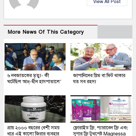
View All Post
More News Of This Category
৬ নবজাতকের মৃত্যু- কী
জাপানিদের স্লিম বা ফিট থাকার
ঘটেছিল আদ্‌-দ্বীন হাসপাতালে’
যত সব রহস্য
প্রায় ২০০০ বছরের বেশী সময়
ফ্লোরাইড ফ্রি, প্যারাবেন ফ্রি এবং
ধরে এই কালো জিরার ব্যবহার
সুগার ফ্রি টুথপেষ্ট Magnessa