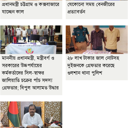
প্রধানমন্ত্রী চট্টগ্রাম ও কক্সবাজারে
যেকোনো সময় বেনজীরের
যাচ্ছেন কাল
প্রত্যাবর্তন
মাননীয় প্রধানমন্ত্রী, মন্ত্রীবর্গ ও
২৮ লাখ টাকার জাল নোটসহ
সরকারের উচ্চপর্যায়ের
দুইজনকে গ্রেফতার করেছে
কর্মকর্তাদের সিল-স্বাক্ষর
গুলশান থানা পুলিশ
জালিয়াতি চক্রের পাঁচ সদস্য
গ্রেফতার; বিপুল আলামত উদ্ধার