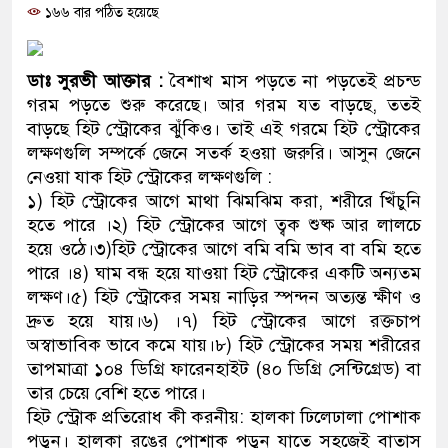
১৬৬ বার পঠিত হয়েছে
ও বিশ্বাসযোগ্য: প্রধানমন্ত্রী
মাননীয় প্রধানমন্ত্রী, মন্ত্রীবর্গ ও সর
ডাঃ সুরভী আক্তার :
বৈশাখ মাস পড়তে না পড়তেই প্রচন্ড
সিল-স্বাক্ষর জালিয়াতি চক্রের পাঁচ সদস
গরম পড়তে শুরু করেছে। আর গরম যত বাড়ছে, ততই
বাড়ছে হিট স্ট্রোকের ঝুঁকিও। তাই এই গরমে হিট স্ট্রোকের
উদ্ধার
লক্ষণগুলি সম্পর্কে জেনে সতর্ক হওয়া জরুরি। আসুন জেনে
নেওয়া যাক হিট স্ট্রোকের লক্ষণগুলি :
জনগণ পরিবর্তন চেয়েছে বলেই জু
১) হিট স্ট্রোকের আগে মাথা ঝিমঝিম করা, শরীরে খিঁচুনি
হতে পারে ।২) হিট স্ট্রোকের আগে ত্বক শুষ্ক আর লালচে
প্রধানমন্ত্রী
হয়ে ওঠে।৩)হিট স্ট্রোকের আগে বমি বমি ভাব বা বমি হতে
মিরপুর মডেল থানার অভিযানে ৯০
পারে ।৪) ঘাম বন্ধ হয়ে যাওয়া হিট স্ট্রোকের একটি অন্যতম
লক্ষণ।৫) হিট স্ট্রোকের সময় নাড়ির স্পন্দন অত্যন্ত ক্ষীণ ও
মাদক কারবারি গ্রেফতার
দ্রুত হয়ে যায়।৬) ।৭) হিট স্ট্রোকের আগে রক্তচাপ
অস্বাভাবিক ভাবে কমে যায়।৮) হিট স্ট্রোকের সময় শরীরের
২৮ লাখ টাকার জাল নোটসহ দুইজন
তাপমাত্রা ১০৪ ডিগ্রি ফারেনহাইট (৪০ ডিগ্রি সেন্টিগ্রেড) বা
তার চেয়ে বেশি হতে পারে।
থানা পুলিশ
হিট স্ট্রোক প্রতিরোধ কী করনীয়: হালকা ঢিলেঢালা পোশাক
যেকোনো সময় বেনজীরের প্রত্যাবর্
পড়ুন। হালকা রঙের পোশাক পড়ুন যাতে সহজেই বাতাস