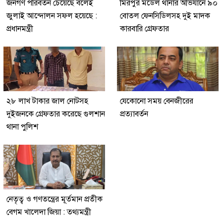
জনগণ পরিবর্তন চেয়েছে বলেই
মিরপুর মডেল থানার অভিযানে ৯০
জুলাই আন্দোলন সফল হয়েছে :
বোতল ফেনসিডিলসহ দুই মাদক
প্রধানমন্ত্রী
কারবারি গ্রেফতার
২৮ লাখ টাকার জাল নোটসহ
যেকোনো সময় বেনজীরের
দুইজনকে গ্রেফতার করেছে গুলশান
প্রত্যাবর্তন
থানা পুলিশ
নেতৃত্ব ও গণতন্ত্রের মূর্তমান প্রতীক
বেগম খালেদা জিয়া : তথ্যমন্ত্রী