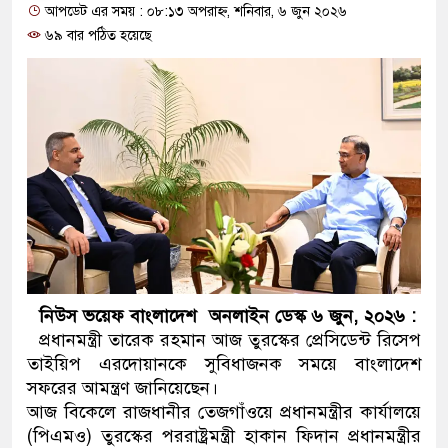
আপডেট এর সময় : ০৮:১৩ অপরাহ্ন, শনিবার, ৬ জুন ২০২৬
ও বিশ্বাসযোগ্য: প্রধানমন্ত্রী
৬৯ বার পঠিত হয়েছে
মাননীয় প্রধানমন্ত্রী, মন্ত্রীবর্গ 
সিল-স্বাক্ষর জালিয়াতি চক্রের পাঁচ স
উদ্ধার
জনগণ পরিবর্তন চেয়েছে বলেই 
প্রধানমন্ত্রী
মিরপুর মডেল থানার অভিযানে
মাদক কারবারি গ্রেফতার
নিউস ভয়েফ বাংলাদেশ অনলাইন ডেস্ক ৬ জুন, ২০২৬ :
প্রধানমন্ত্রী তারেক রহমান আজ তুরস্কের প্রেসিডেন্ট রিসেপ
২৮ লাখ টাকার জাল নোটসহ দুই
তাইয়িপ এরদোয়ানকে সুবিধাজনক সময়ে বাংলাদেশ
সফরের আমন্ত্রণ জানিয়েছেন।
থানা পুলিশ
আজ বিকেলে রাজধানীর তেজগাঁওয়ে প্রধানমন্ত্রীর কার্যালয়ে
(পিএমও) তুরস্কের পররাষ্ট্রমন্ত্রী হাকান ফিদান প্রধানমন্ত্রীর
যেকোনো সময় বেনজীরের প্রত্যাব