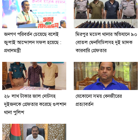
জনগণ পরিবর্তন চেয়েছে বলেই
মিরপুর মডেল থানার অভিযানে ৯০
জুলাই আন্দোলন সফল হয়েছে :
বোতল ফেনসিডিলসহ দুই মাদক
প্রধানমন্ত্রী
কারবারি গ্রেফতার
২৮ লাখ টাকার জাল নোটসহ
যেকোনো সময় বেনজীরের
দুইজনকে গ্রেফতার করেছে গুলশান
প্রত্যাবর্তন
থানা পুলিশ