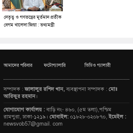
নেতৃত্ব ও গণতন্ত্রের মূর্তমান প্রতীক
বেগম খালেদা জিয়া : তথ্যমন্ত্রী
আমাদের পরিবার
ফটোগ্যালারি
ভিডিও গ্যালারী
সম্পাদক :
জালালুর রশিদ খান,
ব্যবস্থাপনা সম্পাদক :
মোঃ
আরিফুর রহমান
।
যোগাযোগ কার্যালয় :
বাড়ি নং- ৪৬০, (৫ম তলা),পশ্চিম
রামপুরা, ঢাকা-১২১৯।
মোবাইল:
০১৮২৮-০২০৮৭০,
ইমেইল :
newsvob57@gmail. com