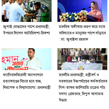
জুলাই যোদ্ধাদের পাশে প্রধানমন্ত্রী,
মানবিক অঙ্গীকার ধারণ করে ড্যাব
উপহার দিলেন অটোরিকশা-রিকশা
ভবিষ্যতেও মানুষের পাশে দাঁড়াবে
: ডা. জুবাইদা রহমান
ফ্যাসিবাদবিরোধী আন্দোলনে
মাননীয় প্রধানমন্ত্রী, মন্ত্রীবর্গ ও
হত্যাকাণ্ডের বিচার হবে স্বচ্ছ,
সরকারের উচ্চপর্যায়ের কর্মকর্তাদের
নিরপেক্ষ ও বিশ্বাসযোগ্য: প্রধানমন্ত্রী
সিল-স্বাক্ষর জালিয়াতি চক্রের পাঁচ
সদস্য গ্রেফতার; বিপুল আলামত
উদ্ধার