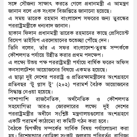
সঙ্গে সৌজন্য সাক্ষাৎ করতে গেলে প্রধানমন্ত্রী এ আমন্ত্রণ
নেতৃত্ব ও গণতন্ত্রের মূর্তমান প্র
জানান বলে এক সংবাদ বিজ্ঞপ্তিতে জানানো হয়েছে।
এ সময় তারেক রহমান বাংলাদেশ সফরের জন্য তুরস্কের
পররাষ্ট্রমন্ত্রীকে ধন্যবাদ জানান।
হাকান ফিদান প্রধানমন্ত্রী তারেক রহমানের কাছে প্রেসিডেন্ট
রিসেপ তাইয়িপ এরদোয়ানের শুভেচ্ছা পৌঁছে দেন।
তিনি বলেন, তাঁর এ সফর বাংলাদেশ-তুরস্ক সম্পর্ককে
কৌশলগত পর্যায়ে উন্নীত করার প্রথম পদক্ষেপ।
এ লক্ষ্যে উভয় পক্ষ পররাষ্ট্রমন্ত্রী পর্যায়ে বার্ষিক ফরেন অফিস
কনসালটেশন আয়োজনের বিষয়ে একমত হয়েছে।
এ ছাড়া দুই দেশের পররাষ্ট্র ও প্রতিরক্ষামন্ত্রীদের অংশগ্রহণে
প্রতিবছর ‘টু প্লাস টু’ (২+২) পরামর্শ বৈঠক আয়োজনের
সিদ্ধান্ত নেওয়া হয়েছে।
পাশাপাশি রাজনৈতিক, অর্থনৈতিক ও কৌশলগত
সহযোগিতা আরও জোরদারের লক্ষ্যে দুই দেশের
পররাষ্ট্রমন্ত্রীর অধীনে সংশ্লিষ্ট মন্ত্রণালয়গুলোর অংশগ্রহণে
একটি পরামর্শ কাঠামো বা কমিটি গঠন করা হবে।
বৈঠকে দ্বিপক্ষীয় সম্পর্কের সার্বিক বিষয় পর্যালোচনা করা
হয়। বিশেষভাবে রোহিঙ্গা সংকট, জলবায়ু পরিবর্তন, বাণিজ্য