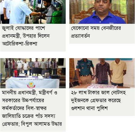
জুলাই যোদ্ধাদের পাশে
যেকোনো সময় বেনজীরের
প্রধানমন্ত্রী, উপহার দিলেন
প্রত্যাবর্তন
অটোরিকশা-রিকশা
মাননীয় প্রধানমন্ত্রী, মন্ত্রীবর্গ ও
২৮ লাখ টাকার জাল নোটসহ
সরকারের উচ্চপর্যায়ের
দুইজনকে গ্রেফতার করেছে
কর্মকর্তাদের সিল-স্বাক্ষর
গুলশান থানা পুলিশ
জালিয়াতি চক্রের পাঁচ সদস্য
গ্রেফতার; বিপুল আলামত উদ্ধার