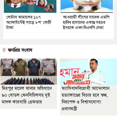
লোটাস কামালের ১০৭
আওয়ামী লীগের সাবেক এমপি
অ্যাকাউন্টেই সাড়ে ৮শ’ কোটি
হাবিব হাসানের একান্ত সহচর
টাকা
ইসহাক এখন বিএনপি নেতা
জনপ্রিয় সংবাদ
মিরপুর মডেল থানার অভিযানে
ফ্যাসিবাদবিরোধী আন্দোলনে
৯০ বোতল ফেনসিডিলসহ দুই
হত্যাকাণ্ডের বিচার হবে স্বচ্ছ,
মাদক কারবারি গ্রেফতার
নিরপেক্ষ ও বিশ্বাসযোগ্য:
প্রধানমন্ত্রী