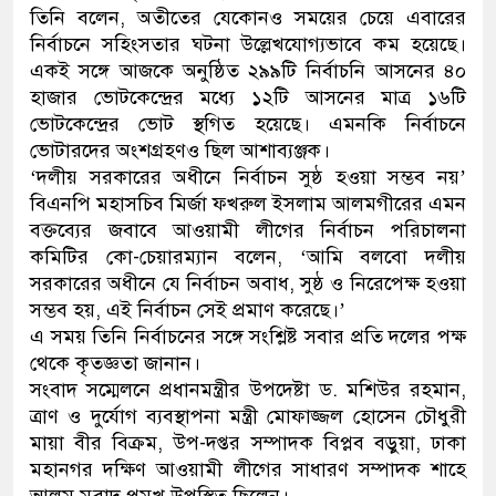
তিনি বলেন, অতীতের যেকোনও সময়ের চেয়ে এবারের
নেতৃত্ব ও গণতন্ত্রের মূর্তমান প্রতীক বেগম খালেদা জিয়া : তথ্যমন্ত্রী
নির্বাচনে সহিংসতার ঘটনা উল্লেখযোগ্যভাবে কম হয়েছে।
একই সঙ্গে আজকে অনুষ্ঠিত ২৯৯টি নির্বাচনি আসনের ৪০
হাজার ভোটকেন্দ্রের মধ্যে ১২টি আসনের মাত্র ১৬টি
ভোটকেন্দ্রের ভোট স্থগিত হয়েছে। এমনকি নির্বাচনে
ভোটারদের অংশগ্রহণও ছিল আশাব্যঞ্জক।
‘দলীয় সরকারের অধীনে নির্বাচন সুষ্ঠ হওয়া সম্ভব নয়’
বিএনপি মহাসচিব মির্জা ফখরুল ইসলাম আলমগীরের এমন
বক্তব্যের জবাবে আওয়ামী লীগের নির্বাচন পরিচালনা
কমিটির কো-চেয়ারম্যান বলেন, ‘আমি বলবো দলীয়
সরকারের অধীনে যে নির্বাচন অবাধ, সুষ্ঠ ও নিরেপেক্ষ হওয়া
সম্ভব হয়, এই নির্বাচন সেই প্রমাণ করেছে।’
এ সময় তিনি নির্বাচনের সঙ্গে সংশ্লিষ্ট সবার প্রতি দলের পক্ষ
থেকে কৃতজ্ঞতা জানান।
সংবাদ সম্মেলনে প্রধানমন্ত্রীর উপদেষ্টা ড. মশিউর রহমান,
ত্রাণ ও দুর্যোগ ব্যবস্থাপনা মন্ত্রী মোফাজ্জল হোসেন চৌধুরী
মায়া বীর বিক্রম, উপ-দপ্তর সম্পাদক বিপ্লব বড়ুয়া, ঢাকা
মহানগর দক্ষিণ আওয়ামী লীগের সাধারণ সম্পাদক শাহে