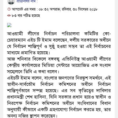
প্রতিনিধির নাম :
ও বিশ্বাসযোগ্য: প্রধানমন্ত্রী
আপডেট এর সময় : ০৮:৩২ অপরাহ্ন, রবিবার, ৩০ ডিসেম্বর ২০১৮
মাননীয় প্রধানমন্ত্রী, মন্ত্রীবর্গ ও সরকারের উচ্চপর্যায়ের কর্মকর্তাদের
৮৩ বার পঠিত হয়েছে
সিল-স্বাক্ষর জালিয়াতি চক্রের পাঁচ সদস্য গ্রেফতার; বিপুল আলামত
আওয়ামী লীগের নির্বাচন পরিচালনা কমিটির কো-
উদ্ধার
চেয়ারম্যান এইচ টি ইমাম বলেছেন, দলীয় সরকারের অধীনে
যে নির্বাচন শান্তিপূর্ণ ও সুষ্ঠু হওয়া সম্ভব তা এই নির্বাচনের
জনগণ পরিবর্তন চেয়েছে বলেই জুলাই আন্দোলন সফল হয়েছে :
মাধ্যমে প্রমাণিত হয়েছে।
আজ শনিবার বিকেলে বঙ্গবন্ধু এভিনিউস্থ আওয়ামী লীগের
প্রধানমন্ত্রী
কেন্দ্রীয় কার্যালয়ের মিডিয়া সেন্টারে আয়োজিত এক সংবাদ
মিরপুর মডেল থানার অভিযানে ৯০ বোতল ফেনসিডিলসহ দুই
সম্মেলনে তিনি এ কথা বলেন।
এইচটি ইমাম বলেন, বাংলার জনগণের নিরঙ্কুশ সমর্থনে, এই
মাদক কারবারি গ্রেফতার
স্বাধীন-সার্বভৌম নির্বাচন কমিশনের অধীনে নির্বাচন
শান্তিপূর্ণভাবে সম্পন্ন হয়েছে। এর সব কৃতিত্বের দাবিদার
২৮ লাখ টাকার জাল নোটসহ দুইজনকে গ্রেফতার করেছে গুলশান
প্রধানমন্ত্রী শেখ হাসিনা, যিনি সরকার প্রধান হয়েও স্বাধীন ও
নিরপেক্ষ নির্বাচন কমিশনের অধীনে সংবিধানের বিধান
থানা পুলিশ
অনুযায়ী কীভাবে একটি গ্রহণযোগ্য নির্বাচন করতে হয়, তার
যেকোনো সময় বেনজীরের প্রত্যাবর্তন
অনন্য নজির স্থাপন করেছেন।