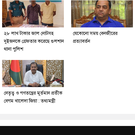
২৮ লাখ টাকার জাল নোটসহ
যেকোনো সময় বেনজীরের
দুইজনকে গ্রেফতার করেছে গুলশান
প্রত্যাবর্তন
থানা পুলিশ
নেতৃত্ব ও গণতন্ত্রের মূর্তমান প্রতীক
বেগম খালেদা জিয়া : তথ্যমন্ত্রী