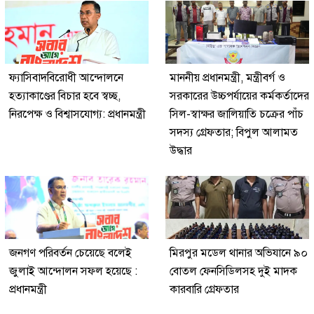
ফ্যাসিবাদবিরোধী আন্দোলনে
মাননীয় প্রধানমন্ত্রী, মন্ত্রীবর্গ ও
হত্যাকাণ্ডের বিচার হবে স্বচ্ছ,
সরকারের উচ্চপর্যায়ের কর্মকর্তাদের
নিরপেক্ষ ও বিশ্বাসযোগ্য: প্রধানমন্ত্রী
সিল-স্বাক্ষর জালিয়াতি চক্রের পাঁচ
সদস্য গ্রেফতার; বিপুল আলামত
উদ্ধার
জনগণ পরিবর্তন চেয়েছে বলেই
মিরপুর মডেল থানার অভিযানে ৯০
জুলাই আন্দোলন সফল হয়েছে :
বোতল ফেনসিডিলসহ দুই মাদক
প্রধানমন্ত্রী
কারবারি গ্রেফতার