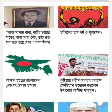
“বাবা আমার বাবা, বটের ছায়ার
চব্বিশের তাৎপর্য ও মূল্যায়ন।
মতো, বাবা আজ নেই, তাই রক্ত
সব শত্রু হয়ে গেল।” বাবা দিবস
আমার স্বপ্নের বাংলাদেশ
কুষ্টিয়ায় শহীদ আবরার ফাহাদ
,লেখক: ইমাম হাসান
স্টেডিয়াম উদ্বোধন করলেন
উপদেষ্টা আসিফ মাহমুদ।