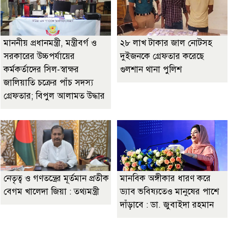
মাননীয় প্রধানমন্ত্রী, মন্ত্রীবর্গ ও
২৮ লাখ টাকার জাল নোটসহ
সরকারের উচ্চপর্যায়ের
দুইজনকে গ্রেফতার করেছে
কর্মকর্তাদের সিল-স্বাক্ষর
গুলশান থানা পুলিশ
জালিয়াতি চক্রের পাঁচ সদস্য
গ্রেফতার; বিপুল আলামত উদ্ধার
নেতৃত্ব ও গণতন্ত্রের মূর্তমান প্রতীক
মানবিক অঙ্গীকার ধারণ করে
বেগম খালেদা জিয়া : তথ্যমন্ত্রী
ড্যাব ভবিষ্যতেও মানুষের পাশে
দাঁড়াবে : ডা. জুবাইদা রহমান