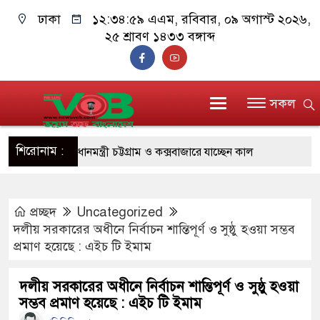
ঢাকা
১২:৩৫:০০ এএম
, রবিবার, ০৯ অগাস্ট ২০২৬,
২৫ শ্রাবণ ১৪৩৩ বঙ্গাব্দ
সকল
শিরোনাম :
প্রধানমন্ত্রী চট্টগ্রাম ও কক্সবাজারে যাচ্ছেন কাল
জুলাই যোদ্ধাদের পাশে প্রধানমন্ত্রী, উপহার দিলেন অটোরিকশা-
প্রচ্ছদ
Uncategorized
রিকশা
দলীয় সরকারের অধীনে নির্বাচন শান্তিপূর্ণ ও সুষ্ঠু হওয়া সম্ভব
মানবিক অঙ্গীকার ধারণ করে ড্যাব ভবিষ্যতেও মানুষের পাশে
প্রমাণ হয়েছে : এইচ টি ইমাম
দাঁড়াবে : ডা. জুবাইদা রহমান
দলীয় সরকারের অধীনে নির্বাচন শান্তিপূর্ণ ও সুষ্ঠু হওয়া
সম্ভব প্রমাণ হয়েছে : এইচ টি ইমাম
ফ্যাসিবাদবিরোধী আন্দোলনে হত্যাকাণ্ডের বিচার হবে স্বচ্ছ, নিরপেক্