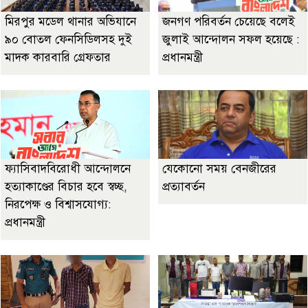
মিরপুর মডেল থানার অভিযানে
জনগণ পরিবর্তন চেয়েছে বলেই
৯০ বোতল ফেনসিডিলসহ দুই
জুলাই আন্দোলন সফল হয়েছে :
মাদক কারবারি গ্রেফতার
প্রধানমন্ত্রী
ফ্যাসিবাদবিরোধী আন্দোলনে
যেকোনো সময় বেনজীরের
হত্যাকাণ্ডের বিচার হবে স্বচ্ছ,
প্রত্যাবর্তন
নিরপেক্ষ ও বিশ্বাসযোগ্য:
প্রধানমন্ত্রী