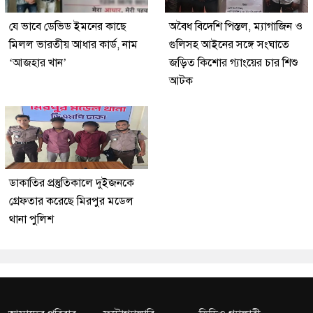
যে ভাবে ডেভিড ইমনের কাছে
অবৈধ বিদেশি পিস্তল, ম্যাগাজিন ও
মিলল ভারতীয় আধার কার্ড, নাম
গুলিসহ আইনের সঙ্গে সংঘাতে
‘আজহার খান’
জড়িত কিশোর গ্যাংয়ের চার শিশু
আটক
ডাকাতির প্রস্তুতিকালে দুইজনকে
গ্রেফতার করেছে মিরপুর মডেল
থানা পুলিশ