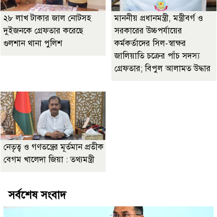
২৮ লাখ টাকার জাল নোটসহ
মাননীয় প্রধানমন্ত্রী, মন্ত্রীবর্গ ও
দুইজনকে গ্রেফতার করেছে
সরকারের উচ্চপর্যায়ের
গুলশান থানা পুলিশ
কর্মকর্তাদের সিল-স্বাক্ষর
জালিয়াতি চক্রের পাঁচ সদস্য
গ্রেফতার; বিপুল আলামত উদ্ধার
নেতৃত্ব ও গণতন্ত্রের মূর্তমান প্রতীক
বেগম খালেদা জিয়া : তথ্যমন্ত্রী
সর্বশেষ সংবাদ