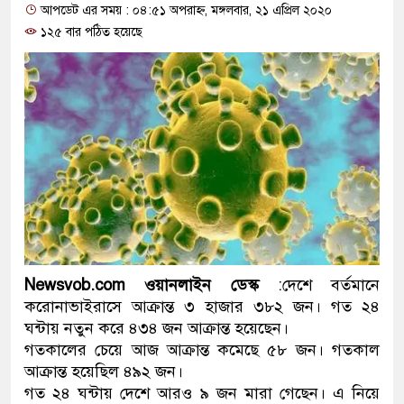
আপডেট এর সময় : ০৪:৫১ অপরাহ্ন, মঙ্গলবার, ২১ এপ্রিল ২০২০
প্রধানমন্ত্রী
১২৫ বার পঠিত হয়েছে
মিরপুর মডেল থানার অভিযানে 
মাদক কারবারি গ্রেফতার
২৮ লাখ টাকার জাল নোটসহ দুই
থানা পুলিশ
যেকোনো সময় বেনজীরের প্রত্যাব
নেতৃত্ব ও গণতন্ত্রের মূর্তমান প্রত
যে ভাবে ডেভিড ইমনের কাছে মি
Newsvob.com ওয়ানলাইন ডেস্ক
:দেশে বর্তমানে
করোনাভাইরাসে আক্রান্ত ৩ হাজার ৩৮২ জন। গত ২৪
‘আজহার খান’
ঘন্টায় নতুন করে ৪৩৪ জন আক্রান্ত হয়েছেন।
গতকালের চেয়ে আজ আক্রান্ত কমেছে ৫৮ জন। গতকাল
অবৈধ বিদেশি পিস্তল, ম্যাগাজিন
আক্রান্ত হয়েছিল ৪৯২ জন।
গত ২৪ ঘন্টায় দেশে আরও ৯ জন মারা গেছেন। এ নিয়ে
জড়িত কিশোর গ্যাংয়ের চার শিশু আট