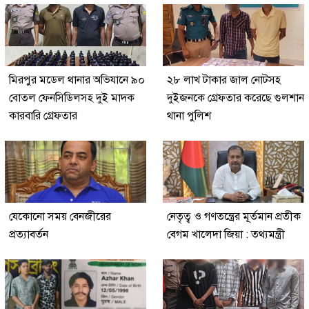
মিরপুর মডেল থানার অভিযানে ৯০
২৮ লাখ টাকার জাল নোটসহ
বোতল ফেনসিডিলসহ দুই মাদক
দুইজনকে গ্রেফতার করেছে গুলশান
কারবারি গ্রেফতার
থানা পুলিশ
যেকোনো সময় বেনজীরের
নেতৃত্ব ও গণতন্ত্রের মূর্তমান প্রতীক
প্রত্যাবর্তন
বেগম খালেদা জিয়া : তথ্যমন্ত্রী