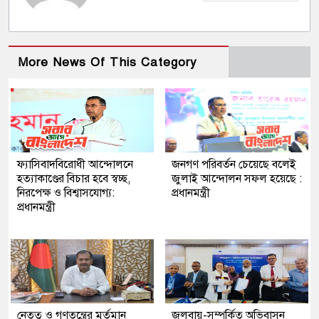
More News Of This Category
ফ্যাসিবাদবিরোধী আন্দোলনে
জনগণ পরিবর্তন চেয়েছে বলেই
হত্যাকাণ্ডের বিচার হবে স্বচ্ছ,
জুলাই আন্দোলন সফল হয়েছে :
নিরপেক্ষ ও বিশ্বাসযোগ্য:
প্রধানমন্ত্রী
প্রধানমন্ত্রী
নেতৃত্ব ও গণতন্ত্রের মূর্তমান
জলবায়ু-সম্পর্কিত অভিবাসন