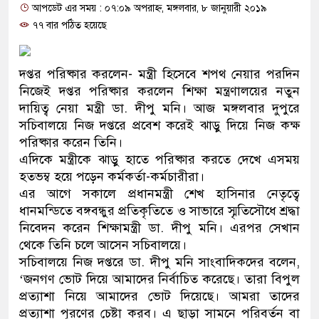
আপডেট এর সময় : ০৭:০৯ অপরাহ্ন, মঙ্গলবার, ৮ জানুয়ারী ২০১৯
প্রধানমন্ত্রী
৭৭ বার পঠিত হয়েছে
মিরপুর মডেল থানার অভিযানে ৯০ বোতল ফ
মাদক কারবারি গ্রেফতার
দপ্তর পরিষ্কার করলেন- মন্ত্রী হিসেবে শপথ নেয়ার পরদিন
নিজেই দপ্তর পরিষ্কার করলেন শিক্ষা মন্ত্রণালয়ের নতুন
২৮ লাখ টাকার জাল নোটসহ দুইজনকে গ্রে
দায়িত্ব নেয়া মন্ত্রী ডা. দীপু মনি। আজ মঙ্গলবার দুপুরে
সচিবালয়ে নিজ দপ্তরে প্রবেশ করেই ঝাড়ু দিয়ে নিজ কক্ষ
থানা পুলিশ
পরিষ্কার করেন তিনি।
এদিকে মন্ত্রীকে ঝাড়ু হাতে পরিষ্কার করতে দেখে এসময়
যেকোনো সময় বেনজীরের প্রত্যাবর্তন
হতভম্ব হয়ে পড়েন কর্মকর্তা-কর্মচারীরা।
নেতৃত্ব ও গণতন্ত্রের মূর্তমান প্রতীক বেগম খাল
এর আগে সকালে প্রধানমন্ত্রী শেখ হাসিনার নেতৃত্বে
ধানমন্ডিতে বঙ্গবন্ধুর প্রতিকৃতিতে ও সাভারে স্মৃতিসৌধে শ্রদ্ধা
যে ভাবে ডেভিড ইমনের কাছে মিলল ভারতীয়
নিবেদন করেন শিক্ষামন্ত্রী ডা. দীপু মনি। এরপর সেখান
থেকে তিনি চলে আসেন সচিবালয়ে।
‘আজহার খান’
সচিবালয়ে নিজ দপ্তরে ডা. দীপু মনি সাংবাদিকদের বলেন,
‘জনগণ ভোট দিয়ে আমাদের নির্বাচিত করেছে। তারা বিপুল
অবৈধ বিদেশি পিস্তল, ম্যাগাজিন ও গুলিসহ 
প্রত্যাশা নিয়ে আমাদের ভোট দিয়েছে। আমরা তাদের
জড়িত কিশোর গ্যাংয়ের চার শিশু আটক
প্রত্যাশা পূরণের চেষ্টা করব। এ ছাড়া সামনে পরিবর্তন বা