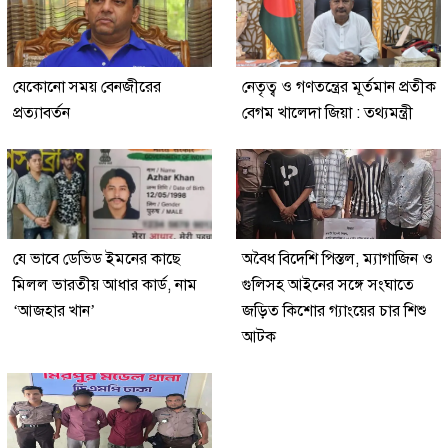
যেকোনো সময় বেনজীরের
নেতৃত্ব ও গণতন্ত্রের মূর্তমান প্রতীক
প্রত্যাবর্তন
বেগম খালেদা জিয়া : তথ্যমন্ত্রী
যে ভাবে ডেভিড ইমনের কাছে
অবৈধ বিদেশি পিস্তল, ম্যাগাজিন ও
মিলল ভারতীয় আধার কার্ড, নাম
গুলিসহ আইনের সঙ্গে সংঘাতে
‘আজহার খান’
জড়িত কিশোর গ্যাংয়ের চার শিশু
আটক