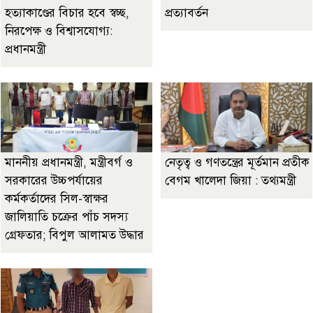
হত্যাকাণ্ডের বিচার হবে স্বচ্ছ,
প্রত্যাবর্তন
নিরপেক্ষ ও বিশ্বাসযোগ্য:
প্রধানমন্ত্রী
মাননীয় প্রধানমন্ত্রী, মন্ত্রীবর্গ ও
নেতৃত্ব ও গণতন্ত্রের মূর্তমান প্রতীক
সরকারের উচ্চপর্যায়ের
বেগম খালেদা জিয়া : তথ্যমন্ত্রী
কর্মকর্তাদের সিল-স্বাক্ষর
জালিয়াতি চক্রের পাঁচ সদস্য
গ্রেফতার; বিপুল আলামত উদ্ধার