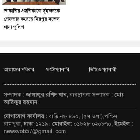
ডাকাতির প্রস্তুতিকালে দুইজনকে
গ্রেফতার করেছে মিরপুর মডেল
থানা পুলিশ
আমাদের পরিবার
ফটোগ্যালারি
ভিডিও গ্যালারী
সম্পাদক :
জালালুর রশিদ খান,
ব্যবস্থাপনা সম্পাদক :
মোঃ
আরিফুর রহমান
।
যোগাযোগ কার্যালয় :
বাড়ি নং- ৪৬০, (৫ম তলা),পশ্চিম
রামপুরা, ঢাকা-১২১৯।
মোবাইল:
০১৮২৮-০২০৮৭০,
ইমেইল :
newsvob57@gmail. com