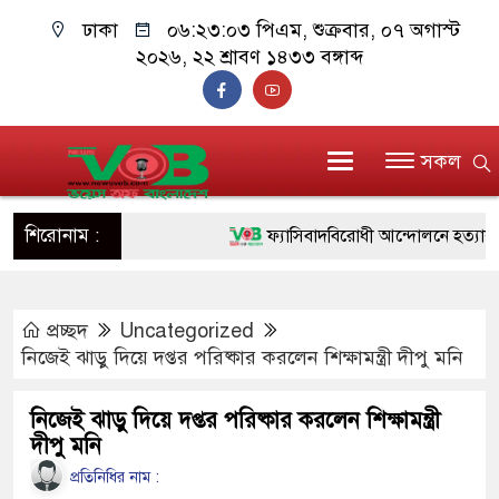
ঢাকা
০৬:২৩:০৫ পিএম
, শুক্রবার, ০৭ অগাস্ট
২০২৬, ২২ শ্রাবণ ১৪৩৩ বঙ্গাব্দ
সকল
শিরোনাম :
ফ্যাসিবাদবিরোধী আন্দোলনে হত্যাকাণ্ডের বিচা
ও বিশ্বাসযোগ্য: প্রধানমন্ত্রী
প্রচ্ছদ
Uncategorized
মাননীয় প্রধানমন্ত্রী, মন্ত্রীবর্গ ও সরকারের উচ্
নিজেই ঝাড়ু দিয়ে দপ্তর পরিষ্কার করলেন শিক্ষামন্ত্রী দীপু মনি
সিল-স্বাক্ষর জালিয়াতি চক্রের পাঁচ সদস্য গ্রেফ
নিজেই ঝাড়ু দিয়ে দপ্তর পরিষ্কার করলেন শিক্ষামন্ত্রী
উদ্ধার
দীপু মনি
জনগণ পরিবর্তন চেয়েছে বলেই জুলাই আন্
প্রতিনিধির নাম :