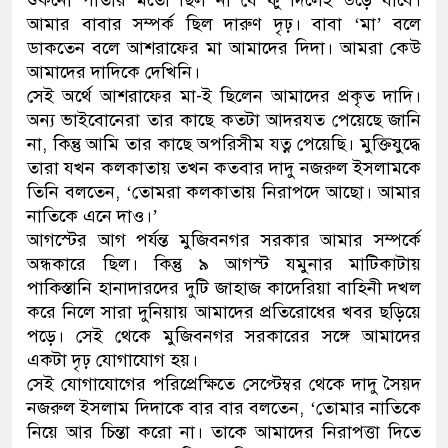
শুকনো পাতার মতো ছিল না যে ফুঁ দিলেই উড়ে যাবে।
আমার বাবার সম্পর্ক ছিল দারুণ দৃঢ়। বাবা ‘মা’ বলে
ডাকতেন বলে আশরাফের মা আমাদের দিদা। আমরা কেউ
আমাদের দাদিকে দেখিনি।
সেই অর্থে আশরাফের মা-ই ছিলেন আমাদের প্রকৃত দাদি।
অন্য ভাইবোনেরা তার কাছে কতটা আদরযত পেয়েছে জানি
না, কিন্তু আমি তার কাছে অপরিসীম যত্ন পেয়েছি। মুক্তিযুদ্ধে
তারা যখন কলকাতায় তখন কতবার দাদু নজরুল ইসলামকে
তিনি বলতেন, ‘তোমরা কলকাতায় নিরাপদে আছো। আমার
নাতিকে এনে দাও।’
আগস্টের আগ পর্যন্ত মুজিবনগর সরকার আমার সম্পর্কে
অন্ধকারে ছিল। কিন্তু ৯ আগস্ট যমুনার মাটিকাটায়
পাকিস্তানি হানাদারদের দুটি জাহাজ কাদেরিয়া বাহিনী দখল
করে নিলে সারা দুনিয়ায় আমাদের প্রতিরোধের খবর ছড়িয়ে
পড়ে। সেই থেকে মুজিবনগর সরকারের সঙ্গে আমাদের
একটা দৃঢ় যোগাযোগ হয়।
সেই যোগাযোগের পরিপ্রেক্ষিতে সেপ্টেম্বর থেকে দাদু সৈয়দ
নজরুল ইসলাম দিদাকে বার বার বলতেন, ‘তোমার নাতিকে
নিয়ে আর চিন্তা করো না। তাকে আমাদের নিরাপত্তা দিতে