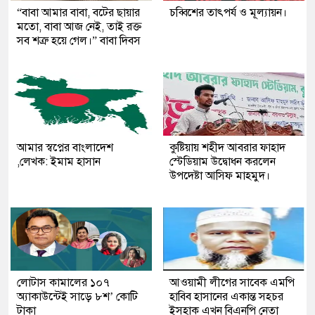
“বাবা আমার বাবা, বটের ছায়ার
চব্বিশের তাৎপর্য ও মূল্যায়ন।
মতো, বাবা আজ নেই, তাই রক্ত
সব শত্রু হয়ে গেল।” বাবা দিবস
আমার স্বপ্নের বাংলাদেশ
কুষ্টিয়ায় শহীদ আবরার ফাহাদ
,লেখক: ইমাম হাসান
স্টেডিয়াম উদ্বোধন করলেন
উপদেষ্টা আসিফ মাহমুদ।
লোটাস কামালের ১০৭
আওয়ামী লীগের সাবেক এমপি
অ্যাকাউন্টেই সাড়ে ৮শ’ কোটি
হাবিব হাসানের একান্ত সহচর
টাকা
ইসহাক এখন বিএনপি নেতা