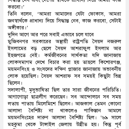
সিদ্ধান্ত নেব এবং দেশের স্বার্থকে প্রাধান্য দিয়ে আমরা কাজ
করবো।’
তিনি বলেন, ‘আমরা আমাদের যেটা ফোকাস, আমরা
জনস্বার্থকে প্রাধান্য দিয়ে সিদ্ধান্ত নেব, কাজ করবো, সেটাই
অঙ্গীকার।’
দুদিন আগে আর পরে সবাই এভাবে চলে যাবে
মুজিবনগর সরকারের অস্থায়ী রাষ্ট্রপতি সৈয়দ নজরুল
ইসলামের বড় ছেলে সৈয়দ আশরাফুল ইসলাম আর
ইহজগতে নেই। কর্মজীবনের সার্থকতা যদি জানাজায়
লোকসমাগম দেখে বিচার করা হয় তাহলে কিশোরগঞ্জ,
ময়মনসিংহ ও সংসদের দক্ষিণ প্লাজার জানাজায় অভাবনীয়
লোক হয়েছিল। সৈয়দ আশরাফ সব সময়ই কিছুটা ভিন্ন
ছিলেন।
সদালাপী, মৃদুভাষিতা ছিল তার সারা জীবনের পরিচিতি।
আগাগোড়া ছাত্রলীগ করেছেন। সব আন্দোলনে সব সময়
লতায় পাতায় মিলেমিশে ছিলেন। আজকাল তেমন কোনো
আলাদা বৈশিষ্ট্য না থাকলেও পাকিস্তান আমলে
ময়মনসিংহের দারুণ আলাদা বৈশিষ্ট্য ছিল। ’৬৯ সালে
মহকুমা থেকে টাঙ্গাইল জেলায় উন্নীত হয়। কিন্তু পূর্ব