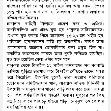
ময়মনসিংহকে বলেছিলেন, তিনি ওই পথে ঢাকা আক্রমণে
যাচ্ছেন। পরিণামে তা হয়নি। হয়েছিল অন্য রকম। ভৈরব
সেতু পার হয়ে আখাউড়া ও সিলেটের চা বাগান এলাকায়
ছড়িয়ে পড়েছিলেন।
হানাদার বাহিনী টাঙ্গাইল প্রবেশ করে ৩ এপ্রিল।
অপরিকল্পিত এক প্রচণ্ড যুদ্ধ হয় পাকুল্যা-সাটিয়াচরাতে।
যেখানে যুদ্ধ করতে গিয়ে আমাদের ১৫-২০ জন শহীদ হন,
পাকিস্তান হানাদারদের ক্ষতি হয় অভাবনীয়। কারণ তারা
কোনোরকম আক্রমণ মোকাবিলার জন্য প্রস্তুত ছিল না।
অতর্কিত আক্রমণের কারণে তারা খুবই ক্ষতিগ্রস্ত হয়েছিল।
যুদ্ধ শুরু হয়েছিল বেলা ওঠার সঙ্গে সঙ্গে।
পাকুল্যা থেকে টাঙ্গাইল ১২ মাইল আশপাশের সব ঘরবাড়ি
জ্বালিয়ে পুড়িয়ে ছারখার করে টাঙ্গাইল পৌঁছতে তাদের সন্ধ্যা
হয়ে গিয়েছিল। টাঙ্গাইল ঢুকেই তারা সংগ্রাম পরিষদের
চেয়ারম্যান বদিউজ্জামান খান, আহ্বায়ক লতিফ সিদ্দিকী ও
উপদেষ্টা আসাদুজ্জামান খানের বাড়ি ধ্বংস করে দেয়। আমরা
৩ এপ্রিল পর্যন্ত টাঙ্গাইল শহরেই ছিলাম। দুপুরের পর কিছু
অস্ত্র নিয়ে গ্রামে পাহাড়ে ছড়িয়ে পড়ি। নেতৃবৃন্দ কে কোথায়
সব ছিন্নভিন্ন হয়ে যায়।