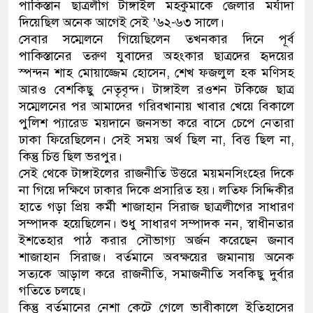
পাকিস্তান ছাত্রলীগ টাঙ্গাইল মহকুমাকে জেলার মর্যাদা
দিয়েছিল অনেক আগেই সেই ’৬২-৬৩ সালে।
সেবার সম্মেলনে গিয়েছিলেন তখনকার দিনে পূর্ব
পাকিস্তানের তরুণ যুবাদের অহংকার ছাত্রদের হৃদয়ের
স্পন্দন শাহ মোয়াজ্জেম হোসেন, শেখ ফজলুল হক মণিসহ
আরও বেশকিছু নেতৃবৃন্দ। টাঙ্গাইল রওশন টকিজে ছাত্র
সম্মেলনের পর আমাদের গরিবখানায় খাবার খেয়ে বিকালে
পুলিশ প্যারেড ময়দানে জনসভা করে বাসে চেপে নেতারা
ঢাকা ফিরেছিলেন। সেই সময় অর্থ ছিল না, বিত্ত ছিল না,
কিন্তু চিত্ত ছিল ভরপুর।
সেই থেকে টাঙ্গাইলের রাজনীতি উত্তরে ময়মনসিংহের দিকে
না গিয়ে দক্ষিণে ঢাকার দিকে প্রসারিত হয়। লতিফ সিদ্দিকীর
হাতে গড়া প্রিয় কর্মী শাজাহান সিরাজ ছাত্রলীগের সাধারণ
সম্পাদক হয়েছিলেন। শুধু সাধারণ সম্পাদক নন, স্বাধীনতার
ইশতেহার পাঠ করার সৌভাগ্য অর্জন করেছেন জনাব
শাজাহান সিরাজ। বর্তমানে অবক্ষয়ের জমানায় অনেক
সত্যকে আড়াল করে রাজনীতি, সমাজনীতি সবকিছু দুর্বার
গতিতে চলছে।
কিন্তু বর্তমানের নেশা কেটে গেলে ভাবীকালে ইতিহাসের