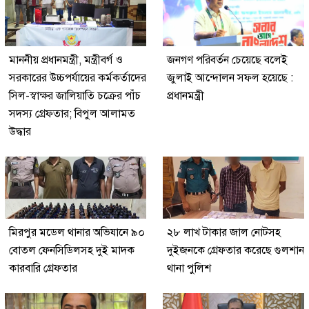
মাননীয় প্রধানমন্ত্রী, মন্ত্রীবর্গ ও
জনগণ পরিবর্তন চেয়েছে বলেই
সরকারের উচ্চপর্যায়ের কর্মকর্তাদের
জুলাই আন্দোলন সফল হয়েছে :
সিল-স্বাক্ষর জালিয়াতি চক্রের পাঁচ
প্রধানমন্ত্রী
সদস্য গ্রেফতার; বিপুল আলামত
উদ্ধার
মিরপুর মডেল থানার অভিযানে ৯০
২৮ লাখ টাকার জাল নোটসহ
বোতল ফেনসিডিলসহ দুই মাদক
দুইজনকে গ্রেফতার করেছে গুলশান
কারবারি গ্রেফতার
থানা পুলিশ