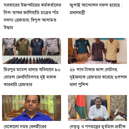
সরকারের উচ্চপর্যায়ের কর্মকর্তাদের
জুলাই আন্দোলন সফল হয়েছে :
সিল-স্বাক্ষর জালিয়াতি চক্রের পাঁচ
প্রধানমন্ত্রী
সদস্য গ্রেফতার; বিপুল আলামত
উদ্ধার
মিরপুর মডেল থানার অভিযানে ৯০
২৮ লাখ টাকার জাল নোটসহ
বোতল ফেনসিডিলসহ দুই মাদক
দুইজনকে গ্রেফতার করেছে গুলশান
কারবারি গ্রেফতার
থানা পুলিশ
যেকোনো সময় বেনজীরের
নেতৃত্ব ও গণতন্ত্রের মূর্তমান প্রতীক