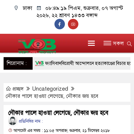
ঢাকা
০৮:৪৯:২০ পিএম
, শুক্রবার, ০৭ অগাস্ট
২০২৬, ২২ শ্রাবণ ১৪৩৩ বঙ্গাব্দ
সকল
শিরোনাম :
ফ্যাসিবাদবিরোধী আন্দোলনে হত্যাকাণ্ডের বিচার হবে স্বচ্ছ,
ও বিশ্বাসযোগ্য: প্রধানমন্ত্রী
প্রচ্ছদ
Uncategorized
মাননীয় প্রধানমন্ত্রী, মন্ত্রীবর্গ ও সরকারের উচ্চপর্যায়ের কর্
নৌকার পালে হাওয়া লেগেছে, নৌকার জয় হবে
সিল-স্বাক্ষর জালিয়াতি চক্রের পাঁচ সদস্য গ্রেফতার; বিপুল আ
নৌকার পালে হাওয়া লেগেছে, নৌকার জয় হবে
উদ্ধার
প্রতিনিধির নাম :
জনগণ পরিবর্তন চেয়েছে বলেই জুলাই আন্দোলন সফল হ
আপডেট এর সময় : ১১:০৫ অপরাহ্ন, শুক্রবার, ২১ ডিসেম্বর ২০১৮