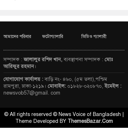
আমাদের পরিবার
ফটোগ্যালারি
ভিডিও গ্যালারী
সম্পাদক :
জালালুর রশিদ খান,
ব্যবস্থাপনা সম্পাদক :
মোঃ
আরিফুর রহমান
।
যোগাযোগ কার্যালয় :
বাড়ি নং- ৪৬০, (৫ম তলা),পশ্চিম
রামপুরা, ঢাকা-১২১৯।
মোবাইল:
০১৮২৮-০২০৮৭০,
ইমেইল :
newsvob57@gmail. com
© All rights reserved © News Voice of Bangladesh |
Theme Developed BY
ThemesBazar.Com