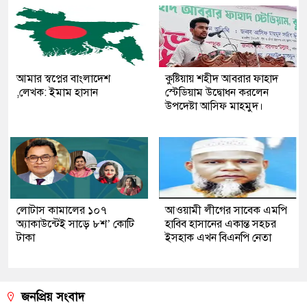
আমার স্বপ্নের বাংলাদেশ
কুষ্টিয়ায় শহীদ আবরার ফাহাদ
,লেখক: ইমাম হাসান
স্টেডিয়াম উদ্বোধন করলেন
উপদেষ্টা আসিফ মাহমুদ।
লোটাস কামালের ১০৭
আওয়ামী লীগের সাবেক এমপি
অ্যাকাউন্টেই সাড়ে ৮শ’ কোটি
হাবিব হাসানের একান্ত সহচর
টাকা
ইসহাক এখন বিএনপি নেতা
জনপ্রিয় সংবাদ