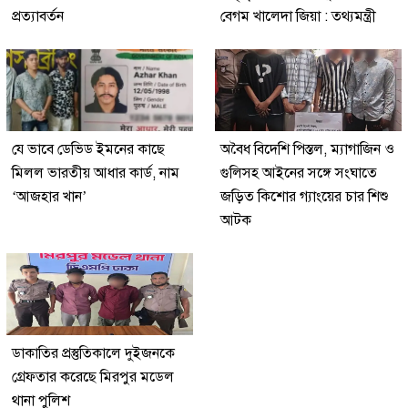
প্রত্যাবর্তন
বেগম খালেদা জিয়া : তথ্যমন্ত্রী
যে ভাবে ডেভিড ইমনের কাছে
অবৈধ বিদেশি পিস্তল, ম্যাগাজিন ও
মিলল ভারতীয় আধার কার্ড, নাম
গুলিসহ আইনের সঙ্গে সংঘাতে
‘আজহার খান’
জড়িত কিশোর গ্যাংয়ের চার শিশু
আটক
ডাকাতির প্রস্তুতিকালে দুইজনকে
গ্রেফতার করেছে মিরপুর মডেল
থানা পুলিশ