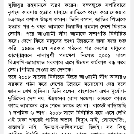
মুজিবুর রহমানকে স্মরণ করেন। বঙ্গবন্ধুকে সপরিবারে
ডাকাতির প্রস্তুতিকালে দুইজনকে গ্রেফতার করেছে মিরপু
নৃশংস কায়দায় হত্যার মাধ্যমে জাতিকে ধ্বংস করে দেওয়ার
চক্রান্তের কথাও উল্লেখ করেন। তিনি বলেন, জাতির পিতাকে
থানা পুলিশ
হত্যার পর ৬ বছর আমাকে জিয়াউর রহমান দেশে ফিরতে
দেয়নি। পরে আওয়ামী লীগ আমাকে সভাপতি নির্বাচিত
করে। দেশে ফিরে মানুষের ভাগ্য উন্নয়নের জন্য কাজ শুরু
করি। ১৯৯৬ সালে সরকার গঠনের পর দেশের মানুষের
ভাগ্যোন্নয়নে নানামুখী পদক্ষেপ নিলেও ২০০১ সালে
বিএনপি-জামায়াত সরকারে এসে উন্নয়ন কর্মকাণ্ড বন্ধ করে
দেয়। পিছিয়ে দেওয়া হয় দেশকে।
তবে ২০০৮ সালের নির্বাচনে জিতে আওয়ামী লীগ আবারও
সরকার গঠন করে দেশের উন্নয়নে মনোযোগ দেয় বলে
জানান শেখ হাসিনা। তিনি বলেন, বাংলাদেশ এখন দুর্যোগ-
দুর্ভিক্ষের দেশ নয়, উন্নয়নের রোল মডেল। আজকে কারও
কাছে আমাদের হাত পেতে চলতে হয় না। বাজেট বাড়িয়েছি
৭ দশমিক ৬ ভাগ। ২০০৮ সালে নির্বাচিত হয়ে এসে দেখি
এই ঢাকা শহরেই পানির অভাব, বিদ্যুৎ নাই, লোডশেডিং,
রাস্তাঘাট নাই। ছিনতাই-জঙ্গিবাদতো ছিলই। সব কিছু