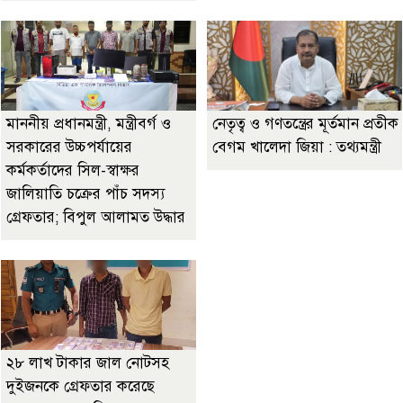
মাননীয় প্রধানমন্ত্রী, মন্ত্রীবর্গ ও
নেতৃত্ব ও গণতন্ত্রের মূর্তমান প্রতীক
সরকারের উচ্চপর্যায়ের
বেগম খালেদা জিয়া : তথ্যমন্ত্রী
কর্মকর্তাদের সিল-স্বাক্ষর
জালিয়াতি চক্রের পাঁচ সদস্য
গ্রেফতার; বিপুল আলামত উদ্ধার
২৮ লাখ টাকার জাল নোটসহ
দুইজনকে গ্রেফতার করেছে