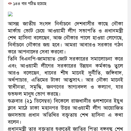
১৪৪ বার পঠিত হয়েছে
প্রধানমন্ত্রী
মিরপুর মডেল থানার অভিযানে ৯০ বোতল ফেনসিডিলসহ 
আসন্ন জাতীয় সংসদ নির্বাচনে দেশবাসীর কাছে নৌকা
মাদক কারবারি গ্রেফতার
মার্কায় ভোট চেয়ে আওয়ামী লীগ সভাপতি ও প্রধানমন্ত্রী
শেখ হাসিনা বলেছেন, আজ নৌকার পালে হাওয়া লেগেছে,
২৮ লাখ টাকার জাল নোটসহ দুইজনকে গ্রেফতার করেছে
নির্বাচনে নৌকার জয় হবে। আমরা আবারও সরকার গঠন
করে আপনাদের সেবা করবো।
থানা পুলিশ
তিনি বিএনপি-জামায়াত জোট সরকারের সমালোচনা করে
এবং আওয়ামী লীগের সরকারের উন্নয়ন কর্মকাণ্ড তুলে
যেকোনো সময় বেনজীরের প্রত্যাবর্তন
আরও বলেছেন, ধানের শীষ মানেই দুর্নীতি, জঙ্গিবাদ,
নেতৃত্ব ও গণতন্ত্রের মূর্তমান প্রতীক বেগম খালেদা জিয়া : তথ
অর্থপাচার, এতিমের টাকা আত্মসাৎ। আর নৌকা মানেই
স্বাধীনতা, সমৃদ্ধি, জনগণের ভাগ্যবদল ও কল্যাণ, যার
যে ভাবে ডেভিড ইমনের কাছে মিলল ভারতীয় আধার কার্ড
শুভফল মানুষ ভোগ করছে।
শুক্রবার (২১ ডিসেম্বর) বিকেলে রাজধানীর গুলশানের ইয়ুথ
‘আজহার খান’
ক্লাব মাঠে ঢাকা মহানগর উত্তর আওয়ামী লীগ আয়োজিত
জনসভায় প্রধান অতিথির বক্তৃতায় শেখ হাসিনা এ কথা
অবৈধ বিদেশি পিস্তল, ম্যাগাজিন ও গুলিসহ আইনের সঙ্গে
বলেন।
জড়িত কিশোর গ্যাংয়ের চার শিশু আটক
প্রধানমন্ত্রী তার বক্তৃতার শুরুতেই জাতির পিতা বঙ্গবন্ধু শেখ