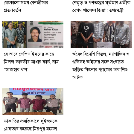
যেকোনো সময় বেনজীরের
নেতৃত্ব ও গণতন্ত্রের মূর্তমান প্রতীক
প্রত্যাবর্তন
বেগম খালেদা জিয়া : তথ্যমন্ত্রী
যে ভাবে ডেভিড ইমনের কাছে
অবৈধ বিদেশি পিস্তল, ম্যাগাজিন ও
মিলল ভারতীয় আধার কার্ড, নাম
গুলিসহ আইনের সঙ্গে সংঘাতে
‘আজহার খান’
জড়িত কিশোর গ্যাংয়ের চার শিশু
আটক
ডাকাতির প্রস্তুতিকালে দুইজনকে
গ্রেফতার করেছে মিরপুর মডেল