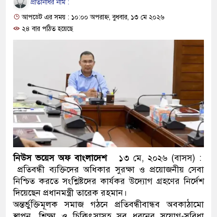
প্রতিনিধির নাম :
প্রধানমন্ত্রী
আপডেট এর সময় : ১০:০০ অপরাহ্ন, বুধবার, ১৩ মে ২০২৬
মিরপুর মডেল থানার অভিযানে
২৪ বার পঠিত হয়েছে
মাদক কারবারি গ্রেফতার
২৮ লাখ টাকার জাল নোটসহ দুই
থানা পুলিশ
যেকোনো সময় বেনজীরের প্রত্যা
নেতৃত্ব ও গণতন্ত্রের মূর্তমান প্র
যে ভাবে ডেভিড ইমনের কাছে ম
নিউস ভয়েস অফ বাংলাদেশ
১৩ মে, ২০২৬ (বাসস) :
প্রতিবন্ধী ব্যক্তিদের অধিকার সুরক্ষা ও প্রয়োজনীয় সেবা
‘আজহার খান’
নিশ্চিত করতে সংশ্লিষ্টদের কার্যকর উদ্যোগ গ্রহণের নির্দেশ
অবৈধ বিদেশি পিস্তল, ম্যাগাজি
দিয়েছেন প্রধানমন্ত্রী তারেক রহমান।
অন্তর্ভুক্তিমূলক সমাজ গঠনে প্রতিবন্ধীবান্ধব অবকাঠামো
জড়িত কিশোর গ্যাংয়ের চার শিশু আট
স্থাপন, শিক্ষা ও চিকিৎসাসহ সব ধরনের সুযোগ-সুবিধা