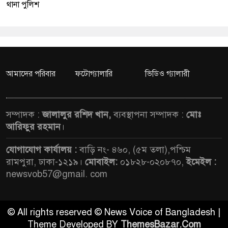
থানা পুলিশ
আমাদের পরিবার
ফটোগ্যালারি
ভিডিও গ্যালারী
সম্পাদক :
জালালুর রশিদ খান,
ব্যবস্থাপনা সম্পাদক :
মোঃ
আরিফুর রহমান
।
যোগাযোগ কার্যালয় :
বাড়ি নং- ৪৬০, (৫ম তলা),পশ্চিম
রামপুরা, ঢাকা-১২১৯।
মোবাইল:
০১৮২৮-০২০৮৭০,
ইমেইল :
newsvob57@gmail. com
© All rights reserved © News Voice of Bangladesh |
Theme Developed BY
ThemesBazar.Com