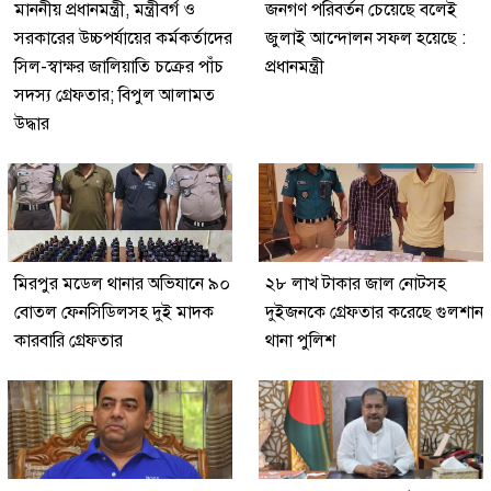
মাননীয় প্রধানমন্ত্রী, মন্ত্রীবর্গ ও
জনগণ পরিবর্তন চেয়েছে বলেই
সরকারের উচ্চপর্যায়ের কর্মকর্তাদের
জুলাই আন্দোলন সফল হয়েছে :
সিল-স্বাক্ষর জালিয়াতি চক্রের পাঁচ
প্রধানমন্ত্রী
সদস্য গ্রেফতার; বিপুল আলামত
উদ্ধার
মিরপুর মডেল থানার অভিযানে ৯০
২৮ লাখ টাকার জাল নোটসহ
বোতল ফেনসিডিলসহ দুই মাদক
দুইজনকে গ্রেফতার করেছে গুলশান
কারবারি গ্রেফতার
থানা পুলিশ