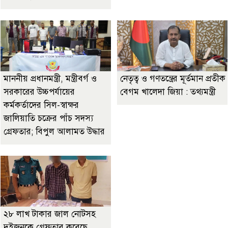
মাননীয় প্রধানমন্ত্রী, মন্ত্রীবর্গ ও
নেতৃত্ব ও গণতন্ত্রের মূর্তমান প্রতীক
সরকারের উচ্চপর্যায়ের
বেগম খালেদা জিয়া : তথ্যমন্ত্রী
কর্মকর্তাদের সিল-স্বাক্ষর
জালিয়াতি চক্রের পাঁচ সদস্য
গ্রেফতার; বিপুল আলামত উদ্ধার
২৮ লাখ টাকার জাল নোটসহ
দুইজনকে গ্রেফতার করেছে