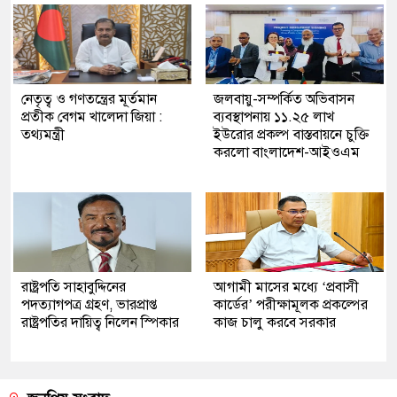
নেতৃত্ব ও গণতন্ত্রের মূর্তমান
জলবায়ু-সম্পর্কিত অভিবাসন
প্রতীক বেগম খালেদা জিয়া :
ব্যবস্থাপনায় ১১.২৫ লাখ
তথ্যমন্ত্রী
ইউরোর প্রকল্প বাস্তবায়নে চুক্তি
করলো বাংলাদেশ-আইওএম
রাষ্ট্রপতি সাহাবুদ্দিনের
আগামী মাসের মধ্যে ‘প্রবাসী
পদত্যাগপত্র গ্রহণ, ভারপ্রাপ্ত
কার্ডের’ পরীক্ষামূলক প্রকল্পের
রাষ্ট্রপতির দায়িত্ব নিলেন স্পিকার
কাজ চালু করবে সরকার