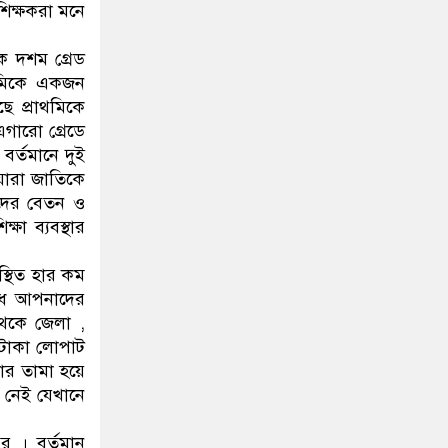
িক্ষকরা মনে
ষক দশম গ্রেড
াথমিকে একজন
ে প্রাথমিকে
গারো গ্রেডে
বর্তমানে দুই
 যারা জাতিকে
কদের বেতন ও
ষা ব্যবস্থার
স্থিত হার কম
ুরোধ আপনাদের
থেকে জেলা ,
 টাকা লোপাট
বার তামা হয়ে
 নেই যেখানে
র । বর্তমান