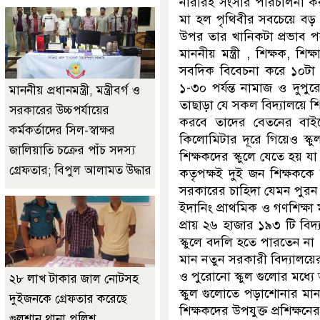
নারীরই সংসার পরিচালনা ক
মা হল পৃথিবীর সবচেয়ে বড় 
উপর তার খানিকটা প্রভাব পর
মাননীয় মন্ত্রী , শিক্ষক, শি
সবদিক বিবেচনা করে ১০টা থ
১-৩০ পর্যন্ত নামাজ ও দুপুর
মাননীয় প্রধানমন্ত্রী, মন্ত্রীবর্গ ও
তাছাড়া যে সকল বিদ্যালয়ে শিক
সরকারের উচ্চপর্যায়ের
করবে তাদের বেতনের বাই
কর্মকর্তাদের সিল-স্বাক্ষর
কিলোমিটার দূরে গিয়েও স্কু
জালিয়াতি চক্রের পাঁচ সদস্য
শিক্ষকদের স্কুলে যেতে হয় যা
গ্রেফতার; বিপুল আলামত উদ্ধার
কতৃপক্ষই দুই জন শিক্ষককে
সরকারের চাহিদা যেমন পুরন
ইদানিং প্রাথমিক ও গণশিক্ষা
প্রায় ২৬ হাজার ১৯৩ টি বি
স্কুলে বদলি হতে পারতেন ন
মান নতুন সরকারী বিদ্যালয়
ও পুরোনো স্কুল গুলোর মধ্যে
২৮ লাখ টাকার জাল নোটসহ
স্কুল গুলোতে পড়াশোনার মা
দুইজনকে গ্রেফতার করেছে
শিক্ষকদের উপযুক্ত প্রশিক্ষ
গুলশান থানা পুলিশ