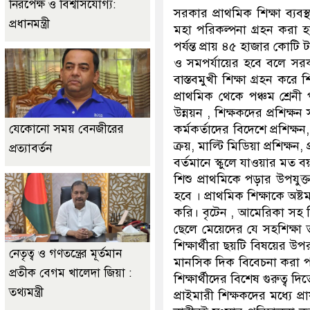
নিরপেক্ষ ও বিশ্বাসযোগ্য:
সরকার প্রাথমিক শিক্ষা ব্যব
প্রধানমন্ত্রী
মহা পরিকল্পনা গ্রহন করা
পর্যন্ত প্রায় ৪৫ হাজার কোটি 
ও সমপর্যায়ের হবে বলে সরক
বাস্তবমুখী শিক্ষা গ্রহন কর
প্রাথমিক থেকে পঞ্চম শ্রেনী
উন্নয়ন , শিক্ষকদের প্রশিক্
কর্মকর্তাদের বিদেশে প্রশিক্ষ
যেকোনো সময় বেনজীরের
ক্রয়, মাল্টি মিডিয়া প্রশিক্ষন,
প্রত্যাবর্তন
বর্তমানে স্কুলে যাওয়ার মত বয়
শিশু প্রাথমিকে পড়ার উপযু
হবে । প্রাথমিক শিক্ষাকে অষ্
করি। বৃটেন , আমেরিকা সহ বিশ্
ছেলে মেয়েদের যে সহশিক্ষা 
শিক্ষার্থীরা ছয়টি বিষয়ের উপর 
নেতৃত্ব ও গণতন্ত্রের মূর্তমান
মানসিক দিক বিবেচনা করা পাঠ্
প্রতীক বেগম খালেদা জিয়া :
শিক্ষার্থীদের বিশেষ গুরুত্ব দি
তথ্যমন্ত্রী
প্রাইমারী শিক্ষকদের মধ্যে প