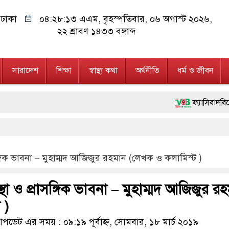
ঢাকা
০৪:২৮:১৫ এএম
, বৃহস্পতিবার, ০৬ অগাস্ট ২০২৬,
২২ শ্রাবণ ১৪৩৩ বঙ্গাব্দ
সারাদেশ
শিক্ষা
স্বাস্থ্য কথা
অর্থনীতি
ধর্ম ও জীবন
ফ্যাসিবাদবিরোধী আন্দোলনে হত্যাক
মাননীয় প্রধানমন্ত্রী, মন্ত্রীব
জনগণ পরিবর্তন চেয়েছে বলেই জ
রাসঙ্গিক ভাবনা – মুহাম্মদ আজিজুর রহমান (লেখক ও কলামিস্ট )
২৮ লাখ টাকার জাল নোটসহ দু
বস্থা ও প্রাসঙ্গিক ভাবনা – মুহাম্মদ আজিজুর র
নেতৃত্ব ও গণতন্ত্রের মূর্তমান প
 )
অবৈধ বিদেশি পিস্তল, ম্যাগা
ডেট এর সময় : ০৯:১৯ পূর্বাহ্ন, সোমবার, ১৮ মার্চ ২০১৯