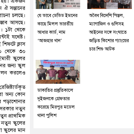
তে হয়। একজন
 ঐ সন্তানের
আলোচনা চলছে।
যে ভাবে ডেভিড ইমনের
অবৈধ বিদেশি পিস্তল,
রস্তাব আসছে।
কাছে মিলল ভারতীয়
ম্যাগাজিন ও গুলিসহ
য়। ১টা থেকে
আধার কার্ড, নাম
আইনের সঙ্গে সংঘাতে
্টাই যথেষ্ট।
‘আজহার খান’
জড়িত কিশোর গ্যাংয়ের
 শিফটে ক্লাস
চার শিশু আটক
১০ থেকে ৩০
মারী স্কুলের
র জন্য স্কুল
 পালন করলেও
জিষ্টার্ডকৃত
ডাকাতির প্রস্তুতিকালে
রা অন্য কোন
দুইজনকে গ্রেফতার
ের পড়াশোনার
করেছে মিরপুর মডেল
 সরকার নতুন
তুন প্রাথমিক
থানা পুলিশ
তুন স্কুলের
 স্কুলের মান