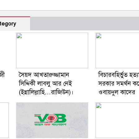
tegory
জী
সৈয়দ আখতারুজ্জামান
বিচারবহির্ভুত হত্যা
সিদ্দিকী লাবলু আর নেই
সরকার সমর্থন কর
(ইন্নালিল্লাহি…রাজিউন)।
ওবায়দুল কাদের