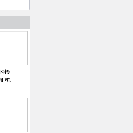
কাণ্ড
ে না: