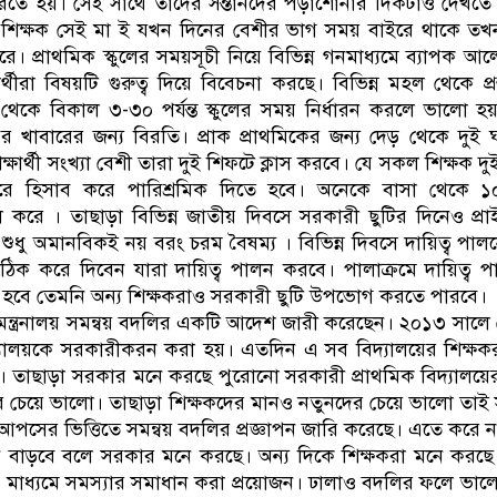
রতে হয়। সেই সাথে তাদের সন্তানদের পড়াশোনার দিকটাও দেখ
শিক্ষক সেই মা ই যখন দিনের বেশীর ভাগ সময় বাইরে থাকে তখন
ে। প্রাথমিক স্কুলের সময়সূচী নিয়ে বিভিন্ন গনমাধ্যমে ব্যাপক 
ক্ষার্থীরা বিষয়টি গুরুত্ব দিয়ে বিবেচনা করছে। বিভিন্ন মহল থেকে প্
েকে বিকাল ৩-৩০ পর্যন্ত স্কুলের সময় নির্ধারন করলে ভালো হ
ের খাবারের জন্য বিরতি। প্রাক প্রাথমিকের জন্য দেড় থেকে দুই ঘন
্ষার্থী সংখ্যা বেশী তারা দুই শিফটে ক্লাস করবে। যে সকল শিক্ষক দুই
রে হিসাব করে পারিশ্রমিক দিতে হবে। অনেকে বাসা থেকে 
ল করে । তাছাড়া বিভিন্ন জাতীয় দিবসে সরকারী ছুটির দিনেও প্রাই
 শুধু অমানবিকই নয় বরং চরম বৈষম্য । বিভিন্ন দিবসে দায়িত্ব পালনে
 ঠিক করে দিবেন যারা দায়িত্ব পালন করবে। পালাক্রমে দায়িত্ব
 হবে তেমনি অন্য শিক্ষকরাও সরকারী ছুটি উপভোগ করতে পারবে।
 মন্ত্রনালয় সমন্বয় বদলির একটি আদেশ জারী করেছেন। ২০১৩ সালে রে
দ্যালয়কে সরকারীকরন করা হয়। এতদিন এ সব বিদ্যালয়ের শিক্ষক
া । তাছাড়া সরকার মনে করছে পুরোনো সরকারী প্রাথমিক বিদ্যালয়
ের চেয়ে ভালো। তাছাড়া শিক্ষকদের মানও নতুনদের চেয়ে ভালো তাই
 আপসের ভিত্তিতে সমন্বয় বদলির প্রজ্ঞাপন জারি করেছে। এতে করে ন
ন বাড়বে বলে সরকার মনে করছে। অন্য দিকে শিক্ষকরা মনে করছে ন
নের মাধ্যমে সমস্যার সমাধান করা প্রয়োজন। ঢালাও বদলির ফলে ভালো