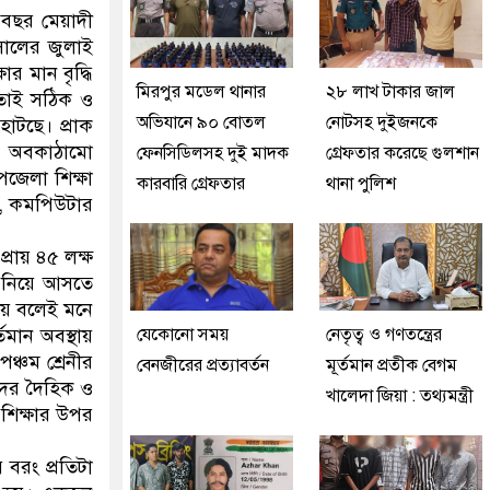
চ বছর মেয়াদী
সালের জুলাই
ার মান বৃদ্ধি
মিরপুর মডেল থানার
২৮ লাখ টাকার জাল
 তাই সঠিক ও
অভিযানে ৯০ বোতল
নোটসহ দুইজনকে
হাটছে। প্রাক
ন , অবকাঠামো
ফেনসিডিলসহ দুই মাদক
গ্রেফতার করেছে গুলশান
পজেলা শিক্ষা
কারবারি গ্রেফতার
থানা পুলিশ
্ঠা, কমপিউটার
প্রায় ৪৫ লক্ষ
ে নিয়ে আসতে
 নয় বলেই মনে
্তমান অবস্থায়
যেকোনো সময়
নেতৃত্ব ও গণতন্ত্রের
ঞ্চম শ্রেনীর
বেনজীরের প্রত্যাবর্তন
মূর্তমান প্রতীক বেগম
থীদের দৈহিক ও
খালেদা জিয়া : তথ্যমন্ত্রী
 শিক্ষার উপর
 বরং প্রতিটা