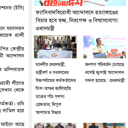
ে দুইজনকে গ্রেফতার করেছে মিরপুর মডেল থানা পুলিশ
িশনের (ইসি)
ফ্যাসিবাদবিরোধী আন্দোলনে হত্যাকাণ্ডের
বিচার হবে স্বচ্ছ, নিরপেক্ষ ও বিশ্বাসযোগ্য:
আসনে মনোনয়ন
প্রধানমন্ত্রী
আরেক প্রাথী
র কেন্দ্রীয়
ামী আন্দোলন
মাননীয় প্রধানমন্ত্রী,
জনগণ পরিবর্তন চেয়েছে
র তল্পিবাহক
মন্ত্রীবর্গ ও সরকারের
বলেই জুলাই আন্দোলন
উচ্চপর্যায়ের কর্মকর্তাদের
সফল হয়েছে : প্রধানমন্ত্রী
ওয়ামী লীগের
সিল-স্বাক্ষর জালিয়াতি
 সেখান থেকে
চক্রের পাঁচ সদস্য
্মকর্তা। রনি
গ্রেফতার; বিপুল
্র বাতিল হয়ে
আলামত উদ্ধার
ী আইনে আছে