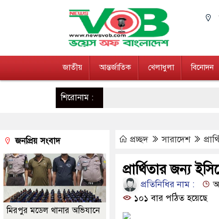
জাতীয়
আন্তর্জাতিক
খেলাধুলা
বিনোদন
শিরোনাম :
প্রচ্ছদ
সারাদেশ
প্রা
জনপ্রিয় সংবাদ
প্রার্থিতার জন্য ই
প্রতিনিধির নাম :
আপ
১০১ বার পঠিত হয়েছে
মিরপুর মডেল থানার অভিযানে