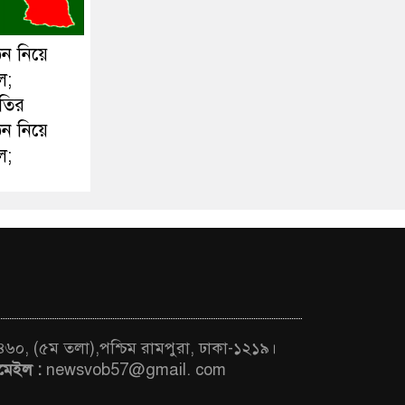
ঠন নিয়ে
ল;
ীতির
ঠন নিয়ে
ল;
 ৪৬০, (৫ম তলা),পশ্চিম রামপুরা, ঢাকা-১২১৯।
মেইল :
newsvob57@gmail. com