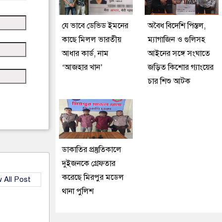
যে ভাবে ডেভিড ইমনের
অবৈধ বিদেশি পিস্তল,
কাছে মিলল ভারতীয়
ম্যাগাজিন ও গুলিসহ
আধার কার্ড, নাম
আইনের সঙ্গে সংঘাতে
‘আজহার খান’
জড়িত কিশোর গ্যাংয়ের
চার শিশু আটক
ডাকাতির প্রস্তুতিকালে
দুইজনকে গ্রেফতার
করেছে মিরপুর মডেল
 All Post
থানা পুলিশ