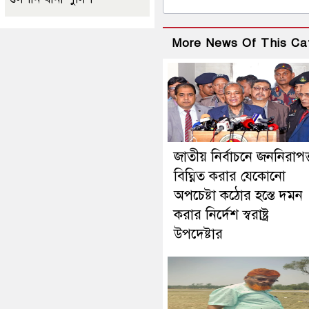
More News Of This Ca
জাতীয় নির্বাচনে জননিরাপত্
বিঘ্নিত করার যেকোনো
অপচেষ্টা কঠোর হস্তে দমন
করার নির্দেশ স্বরাষ্ট্র
উপদেষ্টার