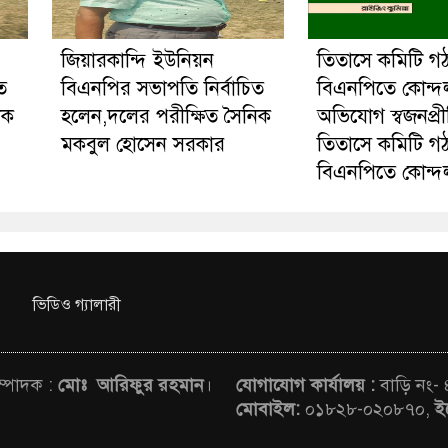
জিয়ারকান্দি ইউনিয়ন
তিতাসে কমিটি গ
ত
বিএনপির সভাপতি নির্বাচিত
বিএনপিতে কোন্দ
িক
হলেন,দলের পরীক্ষিত সৈনিক
অভিযোগ স্বজনপ্র
মকবুল হোসেন সরকার
তিতাসে কমিটি গ
বিএনপিতে কোন্দ
ভিডিও গ্যালারী
সম্পাদক :
মোঃ আরিফুর রহমান
।
যোগাযোগ কার্যালয় :
বাড়ি নং-
মোবাইল:
০১৮২৮-০২০৮৭০,
ই