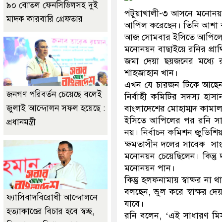
৯০ বোতল ফেনসিডিলসহ দুই
পটুয়াখালী-৩ আসনে মনোনয়ন 
মাদক কারবারি গ্রেফতার
আপিল করেছেন। তিনি আশা কর
আজ সোমবার ইসিতে আপিলের 
মনোনয়ন বাছাইয়ে রনির প্রা
জমা দেয়া ছয়জনের মধ্যে র
শাহজাহান খান।
এখন যে চারজন টিকে আছেন 
জনগণ পরিবর্তন চেয়েছে বলেই
নির্বাহী কমিটির সদস্য হা
জুলাই আন্দোলন সফল হয়েছে :
বাংলাদেশের মোহাম্মদ কামা
ইসিতে আপিলের পর রনি সাং
প্রধানমন্ত্রী
নয়। নির্বাচন কমিশন জুডিশিয়
ক্ষমতাসীন দলের সাবেক সা
মনোনয়ন চেয়েছিলেন। কিন্ত
মনোনয়ন পান।
কিন্তু হলফনামায় স্বাক্ষর না
বলছেন, ভুল করে স্বাক্ষর দ
ফ্যাসিবাদবিরোধী আন্দোলনে
যাবে।
হত্যাকাণ্ডের বিচার হবে স্বচ্ছ,
রনি বলেন, ‘এই সাধারণ ম