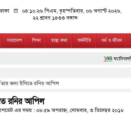
ঢাকা
০৪:১০:২৭ পিএম
, বৃহস্পতিবার, ০৬ অগাস্ট ২০২৬,
২২ শ্রাবণ ১৪৩৩ বঙ্গাব্দ
সারাদেশ
শিক্ষা
স্বাস্থ্য কথা
অর্থনীতি
ধর্ম ও জীবন
ফ্যাসিবাদবিরোধী আন্দোলন
মাননীয় প্রধানমন্ত্রী, ম
র্থিতার জন্য ইসিতে রনির আপিল
জনগণ পরিবর্তন চেয়েছে
২৮ লাখ টাকার জাল নো
সিতে রনির আপিল
নেতৃত্ব ও গণতন্ত্রের মূর
ডেট এর সময় : ০৬:৫৯ অপরাহ্ন, সোমবার, ৩ ডিসেম্বর ২০১৮
অবৈধ বিদেশি পিস্তল, 