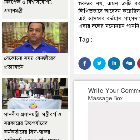
নিরপেক্ষ ও বিশ্বাসযোগ্য:
গুরুতর নয়, এমন ত্রুটি ধ
প্রধানমন্ত্রী
লিখিতভাবে আবেদন করেছিলাম
এই আসনের বর্তমান সাংসদ 
এবার দলের মনোনয়ন পাননি
Tag :
যেকোনো সময় বেনজীরের
প্রত্যাবর্তন
Write Your Comm
Massage Box
মাননীয় প্রধানমন্ত্রী, মন্ত্রীবর্গ ও
সরকারের উচ্চপর্যায়ের
কর্মকর্তাদের সিল-স্বাক্ষর