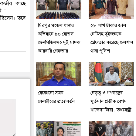
কর্তার কাছে
ি।’
 ছিলেন। তবে
মিরপুর মডেল থানার
২৮ লাখ টাকার জাল
অভিযানে ৯০ বোতল
নোটসহ দুইজনকে
ফেনসিডিলসহ দুই মাদক
গ্রেফতার করেছে গুলশান
কারবারি গ্রেফতার
থানা পুলিশ
যেকোনো সময়
নেতৃত্ব ও গণতন্ত্রের
বেনজীরের প্রত্যাবর্তন
মূর্তমান প্রতীক বেগম
খালেদা জিয়া : তথ্যমন্ত্রী