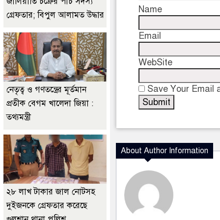
জালিয়াতি চক্রের পাঁচ সদস্য
Name
গ্রেফতার; বিপুল আলামত উদ্ধার
Email
WebSite
Save Your Email a
নেতৃত্ব ও গণতন্ত্রের মূর্তমান
প্রতীক বেগম খালেদা জিয়া :
তথ্যমন্ত্রী
About Author Information
২৮ লাখ টাকার জাল নোটসহ
দুইজনকে গ্রেফতার করেছে
গুলশান থানা পুলিশ