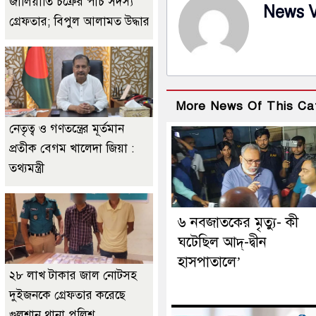
জালিয়াতি চক্রের পাঁচ সদস্য
News 
গ্রেফতার; বিপুল আলামত উদ্ধার
More News Of This Ca
নেতৃত্ব ও গণতন্ত্রের মূর্তমান
প্রতীক বেগম খালেদা জিয়া :
তথ্যমন্ত্রী
৬ নবজাতকের মৃত্যু- কী
ঘটেছিল আদ্‌-দ্বীন
হাসপাতালে’
২৮ লাখ টাকার জাল নোটসহ
দুইজনকে গ্রেফতার করেছে
গুলশান থানা পুলিশ