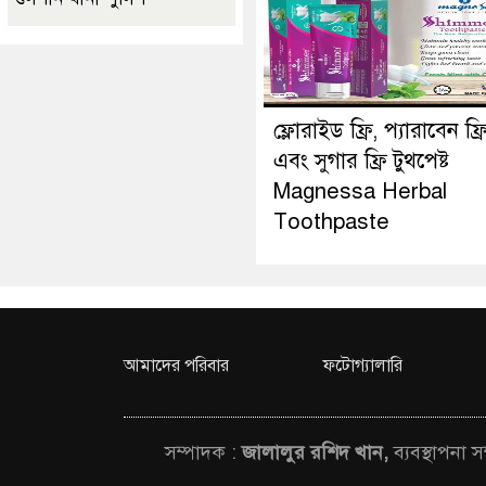
ফ্লোরাইড ফ্রি, প্যারাবেন ফ্র
এবং সুগার ফ্রি টুথপেষ্ট
Magnessa Herbal
Toothpaste
আমাদের পরিবার
ফটোগ্যালারি
সম্পাদক :
জালালুর রশিদ খান,
ব্যবস্থাপনা 