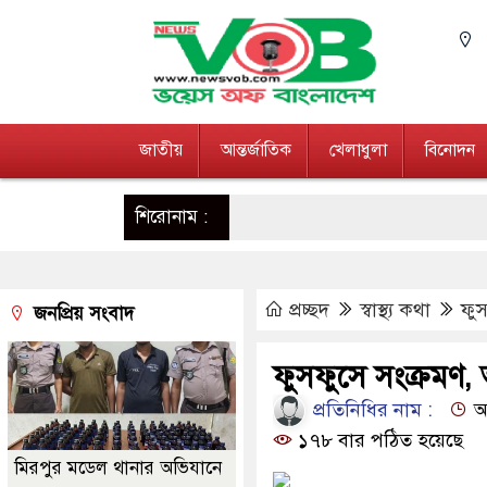
জাতীয়
আন্তর্জাতিক
খেলাধুলা
বিনোদন
শিরোনাম :
প্রচ্ছদ
স্বাস্থ্য কথা
ফুস
জনপ্রিয় সংবাদ
ফুসফুসে সংক্রমণ,
প্রতিনিধির নাম :
আপ
১৭৮ বার পঠিত হয়েছে
মিরপুর মডেল থানার অভিযানে