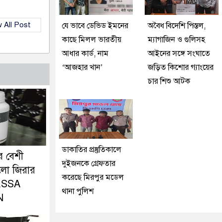
 All Post
যে ভাবে ডেভিড ইমনের
অবৈধ বিদেশি পিস্তল,
কাছে মিলল ভারতীয়
ম্যাগাজিন ও গুলিসহ
আধার কার্ড, নাম
আইনের সঙ্গে সংঘাতে
‘আজহার খান’
জড়িত কিশোর গ্যাংয়ের
চার শিশু আটক
ডাকাতির প্রস্তুতিকালে
র বেশী
দুইজনকে গ্রেফতার
লো জিরার
করেছে মিরপুর মডেল
ESSA
থানা পুলিশ
N