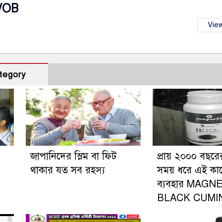
VOB
View
tegory
জাপানিদের স্লিম বা ফিট
প্রায় ২০০০ বছরে
থাকার যত সব রহস্য
সময় ধরে এই কা
ব্যবহার MAGN
BLACK CUMI