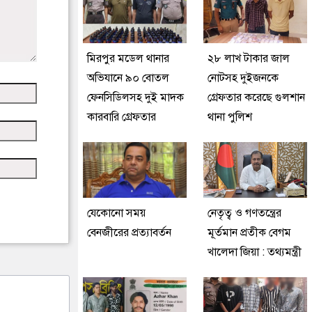
মিরপুর মডেল থানার
২৮ লাখ টাকার জাল
অভিযানে ৯০ বোতল
নোটসহ দুইজনকে
ফেনসিডিলসহ দুই মাদক
গ্রেফতার করেছে গুলশান
কারবারি গ্রেফতার
থানা পুলিশ
যেকোনো সময়
নেতৃত্ব ও গণতন্ত্রের
বেনজীরের প্রত্যাবর্তন
মূর্তমান প্রতীক বেগম
খালেদা জিয়া : তথ্যমন্ত্রী