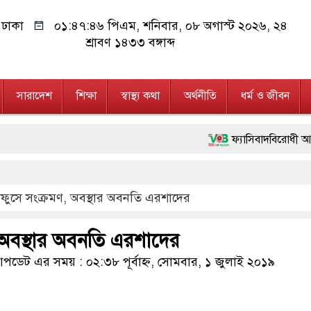
ঢাকা
০১:৪৭:৪৭ পিএম
, শনিবার, ০৮ অগাস্ট ২০২৬, ২৪
শ্রাবণ ১৪৩৩ বঙ্গাব্দ
সারাদেশ
শিক্ষা
স্বাস্থ্য কথা
অর্থনীতি
ধর্ম ও জীবন
ফ্যাসিবাদবিরোধী আন্দোলনে হত্যাক
মাননীয় প্রধানমন্ত্রী, মন্ত্রীবর
ফুসে সংক্রমণ, অবস্থার অবনতি এরশাদের
জনগণ পরিবর্তন চেয়েছে বলেই জ
২৮ লাখ টাকার জাল নোটসহ দু
 অবস্থার অবনতি এরশাদের
নেতৃত্ব ও গণতন্ত্রের মূর্তমান প
ডেট এর সময় : ০২:৩৮ পূর্বাহ্ন, সোমবার, ১ জুলাই ২০১৯
অবৈধ বিদেশি পিস্তল, ম্যাগা