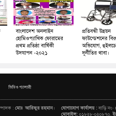
ি
বাংলাদেশ অনলাইন
প্রতিবন্ধী উন্নয়ন
হোমিওপ্যাথিক ফোরামের
ফাউন্ডেশনের বিরুদ
প্রথম প্রতিষ্ঠা বার্ষিকী
অভিযোগ, হুইলচেয়
উদযাপন -২০২১
দূর্নীতির থাবা।
ভিডিও গ্যালারী
সম্পাদক :
মোঃ আরিফুর রহমান
।
যোগাযোগ কার্যালয় :
বাড়ি নং-
মোবাইল:
০১৮২৮-০২০৮৭০,
ই