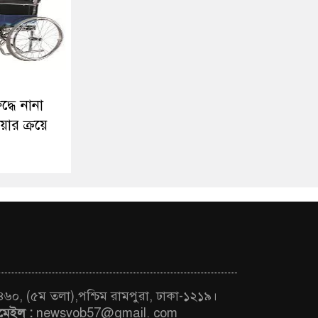
্ধে নানা
ার ক্রয়ে
 ৪৬০, (৫ম তলা),পশ্চিম রামপুরা, ঢাকা-১২১৯।
মেইল :
newsvob57@gmail. com