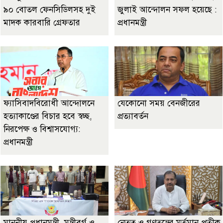
৯০ বোতল ফেনসিডিলসহ দুই
জুলাই আন্দোলন সফল হয়েছে :
মাদক কারবারি গ্রেফতার
প্রধানমন্ত্রী
ফ্যাসিবাদবিরোধী আন্দোলনে
যেকোনো সময় বেনজীরের
হত্যাকাণ্ডের বিচার হবে স্বচ্ছ,
প্রত্যাবর্তন
নিরপেক্ষ ও বিশ্বাসযোগ্য:
প্রধানমন্ত্রী
মাননীয় প্রধানমন্ত্রী, মন্ত্রীবর্গ ও
নেতৃত্ব ও গণতন্ত্রের মূর্তমান প্রতীক