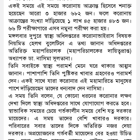
একই সময়ে এই সময়ে করোনায় আক্রান্ত হিসেবে শনাক্ত
ডাকাতির প্রস্তুতিকালে দুইজনক
হয়েছেন আরো ৩ হাজার ৬৮২ জন। ফলে করোনায়
আক্রান্তের সংখ্যা দাঁড়িয়েছে ১ লাখ ৪৫ হাজার ৪৮৩ জন।
থানা পুলিশ
৬৬ টি পরীক্ষাগারে এসব নমুনা পরীক্ষা করা হয়।
মঙ্গলবার দুপুরে স্বাস্থ্য অধিদপ্তরের করোনাভাইরাস বিষয়ক
নিয়মিত হেলথ বুলেটিনে এ তথ্য জানান অধিদপ্তরের
অতিরিক্ত মহাপরিচালক (মহাপরিচালকের দায়িত্বপ্রাপ্ত)
অধ্যাপক ডা. নাসিমা সুলতানা।
তিনি সবাইকে স্বাস্থ্য পরামর্শ মেনে ঘরে থাকার আহ্বান
জানান। পাশাপাশি তিনি পুষ্টিকর খাবার গ্রহণেরও পরামর্শ
দেন। একই সাথে যারা করোনার এই মহামারিতে মানুষের
পাশে দাঁড়িয়েছেন তাদের ধন্যবাদ দেন নাসিমা।
এ সময় তিনি বলেন, যে কোনো ধরনের করোনার লক্ষণ
দেখা দিলে স্বাস্থ্য অধিদপ্তরের সাথে যোগাযোগ করতে হবে।
স্বাভাবিক সময়ের চেয়ে গর্ভকালীন সময়ে বেশি যত্ন দরকার
মায়েদের। এ সময় তাদের বেশি খাবারও দরকার।
পরিবারের সবার তাদের দিকে অতিরিক্ত নজর দেয়া
দরকার। অপ্রয়োজনের গর্ভবর্তী মায়েদের বের হওয়া উচিত