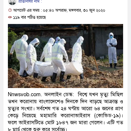
প্রতিনিধির নাম :
প্রধানমন্ত্রী
আপডেট এর সময় : ০৫:৪০ অপরাহ্ন, মঙ্গলবার, ৩০ জুন ২০২০
মিরপুর মডেল থানার অভিযানে
১১৯ বার পঠিত হয়েছে
মাদক কারবারি গ্রেফতার
২৮ লাখ টাকার জাল নোটসহ দু
থানা পুলিশ
যেকোনো সময় বেনজীরের প্রত্যা
নেতৃত্ব ও গণতন্ত্রের মূর্তমান প্র
যে ভাবে ডেভিড ইমনের কাছে ম
Nnwsvob.com. অনলাইন ডেস্ক: বিশ্বে যখন মৃত্যু মিছিল
তখন করোনায় বাংলাদেশেও দিনকে দিন বাড়ছে আক্রান্ত ও
‘আজহার খান’
মৃত্যুর সংখ্যা। সর্বশেষ গত ২৪ ঘণ্টায় আরো ৬৪ জনের প্রাণ
কেড়ে নিয়েছে মহামারি করোনাভাইরাস (কোভিড-১৯)।
অবৈধ বিদেশি পিস্তল, ম্যাগাজি
ফলে ভাইরাসটিতে মোট ১৮৪৭ জন মারা গেলেন। এটি গত
জড়িত কিশোর গ্যাংয়ের চার শিশু আ
৮ মার্চ থেকে শুরু করে সর্বোচ্চ।