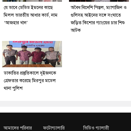
যে ভাবে ডেভিড ইমনের কাছে
অবৈধ বিদেশি পিস্তল, ম্যাগাজিন ও
মিলল ভারতীয় আধার কার্ড, নাম
গুলিসহ আইনের সঙ্গে সংঘাতে
‘আজহার খান’
জড়িত কিশোর গ্যাংয়ের চার শিশু
আটক
ডাকাতির প্রস্তুতিকালে দুইজনকে
গ্রেফতার করেছে মিরপুর মডেল
থানা পুলিশ
আমাদের পরিবার
ফটোগ্যালারি
ভিডিও গ্যালারী