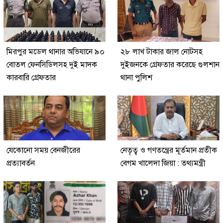
মিরপুর মডেল থানার অভিযানে ৯০
২৮ লাখ টাকার জাল নোটসহ
বোতল ফেনসিডিলসহ দুই মাদক
দুইজনকে গ্রেফতার করেছে গুলশান
কারবারি গ্রেফতার
থানা পুলিশ
যেকোনো সময় বেনজীরের
নেতৃত্ব ও গণতন্ত্রের মূর্তমান প্রতীক
প্রত্যাবর্তন
বেগম খালেদা জিয়া : তথ্যমন্ত্রী