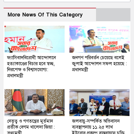
More News Of This Category
ফ্যাসিবাদবিরোধী আন্দোলনে
জনগণ পরিবর্তন চেয়েছে বলেই
হত্যাকাণ্ডের বিচার হবে স্বচ্ছ,
জুলাই আন্দোলন সফল হয়েছে :
নিরপেক্ষ ও বিশ্বাসযোগ্য:
প্রধানমন্ত্রী
প্রধানমন্ত্রী
নেতৃত্ব ও গণতন্ত্রের মূর্তমান
জলবায়ু-সম্পর্কিত অভিবাসন
প্রতীক বেগম খালেদা জিয়া :
ব্যবস্থাপনায় ১১.২৫ লাখ
তথ্যমন্ত্রী
ইউরোর প্রকল্প বাস্তবায়নে চুক্তি