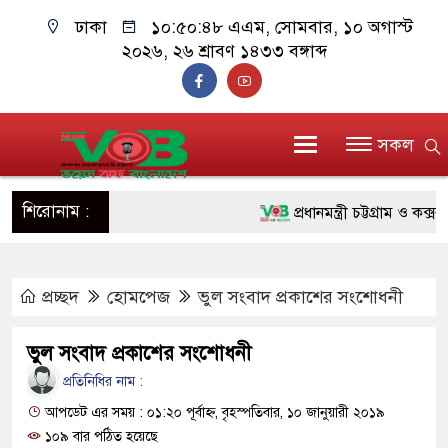
ঢাকা
১০:৫০:৪৮ এএম
, সোমবার, ১০ অগাস্ট
২০২৬, ২৬ শ্রাবণ ১৪৩৩ বঙ্গাব্দ
সকল
শিরোনাম :
প্রধানমন্ত্রী চট্টগ্রাম ও কক্সবাজ
জুলাই যোদ্ধাদের পাশে প্রধানম
প্রচ্ছদ
হোমপেজ
ভুল সংবাদ প্রকাশের সংশোধনী
রিকশা
মানবিক অঙ্গীকার ধারণ করে ড্
ভুল সংবাদ প্রকাশের সংশোধনী
দাঁড়াবে : ডা. জুবাইদা রহমান
প্রতিনিধির নাম :
আপডেট এর সময় : ০১:২০ পূর্বাহ্ন, বৃহস্পতিবার, ১০ জানুয়ারী ২০১৯
ফ্যাসিবাদবিরোধী আন্দোলনে হত্যা
১০৯ বার পঠিত হয়েছে