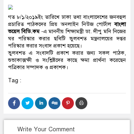
ও বিশ্বাসযোগ্য: প্রধানমন্ত্রী
গত ৮/১/২০১৯ইং তারিখে ঢাকা তথা বাংলাদেশের জনবহুল
মাননীয় প্রধানমন্ত্রী, মন্ত্রীবর্গ
প্রচারিত পাঠকদের প্রিয় অনলাইন নিউজ পোর্টাল
বাংলা
সিল-স্বাক্ষর জালিয়াতি চক্রের পাঁচ
ভয়েস বিডি.কম
-এ মাননীয় শিক্ষামন্ত্রী ডা. দীপু মনি নিজের
ঘর পরিস্কার করার ছবিটি ভুলবশত মন্ত্রনালয়ের দপ্তর
উদ্ধার
পরিস্কার করার সংবাদ প্রকাশ হয়েছে।
ভুলবশত এ সংবাদটি প্রকাশ করার জন্য সকল পাঠক,
জনগণ পরিবর্তন চেয়েছে বলে
শুভাকাক্সক্ষী ও সংশ্লিষ্টদের কাছে ক্ষমা প্রার্থনা করেছেন
পত্রিকার সম্পাদক ও প্রকাশক।
প্রধানমন্ত্রী
Tag :
মিরপুর মডেল থানার অভিযান
মাদক কারবারি গ্রেফতার
২৮ লাখ টাকার জাল নোটসহ দু
থানা পুলিশ
Write Your Comment
যেকোনো সময় বেনজীরের প্রত্য