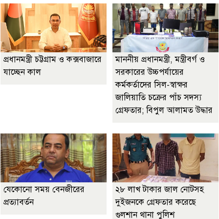
প্রধানমন্ত্রী চট্টগ্রাম ও কক্সবাজারে
মাননীয় প্রধানমন্ত্রী, মন্ত্রীবর্গ ও
যাচ্ছেন কাল
সরকারের উচ্চপর্যায়ের
কর্মকর্তাদের সিল-স্বাক্ষর
জালিয়াতি চক্রের পাঁচ সদস্য
গ্রেফতার; বিপুল আলামত উদ্ধার
যেকোনো সময় বেনজীরের
২৮ লাখ টাকার জাল নোটসহ
প্রত্যাবর্তন
দুইজনকে গ্রেফতার করেছে
গুলশান থানা পুলিশ