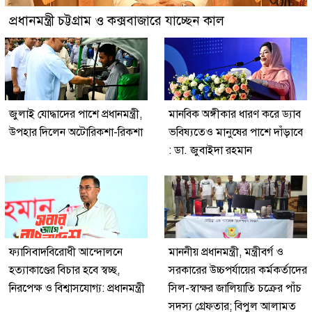
প্রধানমন্ত্রী চট্টগ্রাম ও কক্সবাজারে যাচ্ছেন কাল
জুলাই যোদ্ধাদের পাশে প্রধানমন্ত্রী,
মানবিক অঙ্গীকার ধারণ করে ড্যাব
উপহার দিলেন অটোরিকশা-রিকশা
ভবিষ্যতেও মানুষের পাশে দাঁড়াবে
: ডা. জুবাইদা রহমান
ফ্যাসিবাদবিরোধী আন্দোলনে
মাননীয় প্রধানমন্ত্রী, মন্ত্রীবর্গ ও
হত্যাকাণ্ডের বিচার হবে স্বচ্ছ,
সরকারের উচ্চপর্যায়ের কর্মকর্তাদের
নিরপেক্ষ ও বিশ্বাসযোগ্য: প্রধানমন্ত্রী
সিল-স্বাক্ষর জালিয়াতি চক্রের পাঁচ
সদস্য গ্রেফতার; বিপুল আলামত