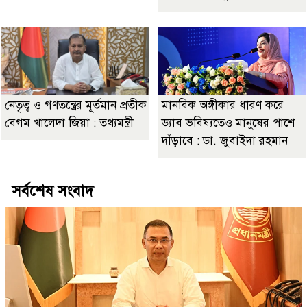
নেতৃত্ব ও গণতন্ত্রের মূর্তমান প্রতীক
মানবিক অঙ্গীকার ধারণ করে
বেগম খালেদা জিয়া : তথ্যমন্ত্রী
ড্যাব ভবিষ্যতেও মানুষের পাশে
দাঁড়াবে : ডা. জুবাইদা রহমান
সর্বশেষ সংবাদ