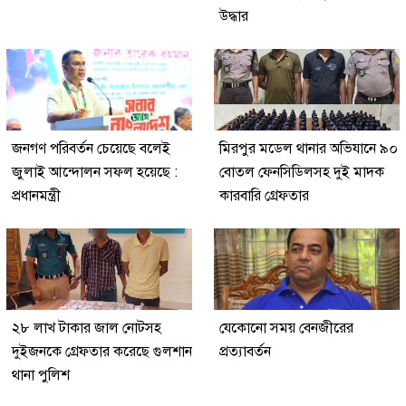
উদ্ধার
জনগণ পরিবর্তন চেয়েছে বলেই
মিরপুর মডেল থানার অভিযানে ৯০
জুলাই আন্দোলন সফল হয়েছে :
বোতল ফেনসিডিলসহ দুই মাদক
প্রধানমন্ত্রী
কারবারি গ্রেফতার
২৮ লাখ টাকার জাল নোটসহ
যেকোনো সময় বেনজীরের
দুইজনকে গ্রেফতার করেছে গুলশান
প্রত্যাবর্তন
থানা পুলিশ