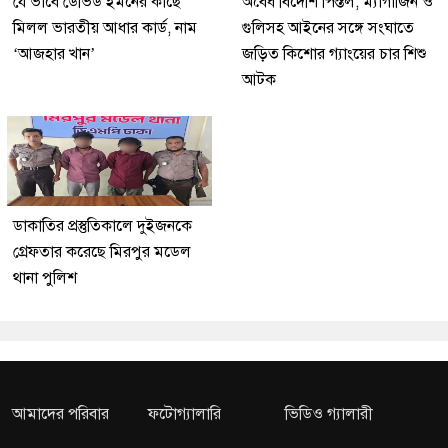
যে ভাবে ডেভিড ইমনের কাছে
অবৈধ বিদেশি পিস্তল, ম্যাগাজিন ও
মিলল ভারতীয় আধার কার্ড, নাম
গুলিসহ আইনের সঙ্গে সংঘাতে
‘আজহার খান’
জড়িত কিশোর গ্যাংয়ের চার শিশু
আটক
ডাকাতির প্রস্তুতিকালে দুইজনকে
গ্রেফতার করেছে মিরপুর মডেল
থানা পুলিশ
আমাদের পরিবার
ফটোগ্যালারি
ভিডিও গ্যালারী