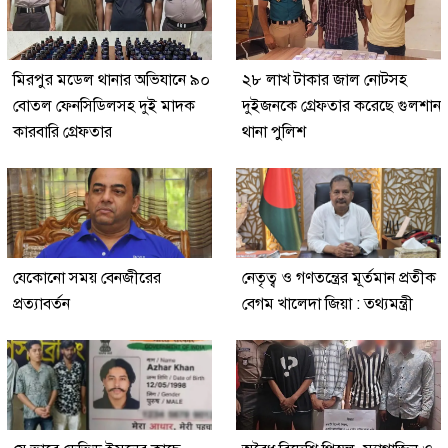
মিরপুর মডেল থানার অভিযানে ৯০
২৮ লাখ টাকার জাল নোটসহ
বোতল ফেনসিডিলসহ দুই মাদক
দুইজনকে গ্রেফতার করেছে গুলশান
কারবারি গ্রেফতার
থানা পুলিশ
যেকোনো সময় বেনজীরের
নেতৃত্ব ও গণতন্ত্রের মূর্তমান প্রতীক
প্রত্যাবর্তন
বেগম খালেদা জিয়া : তথ্যমন্ত্রী