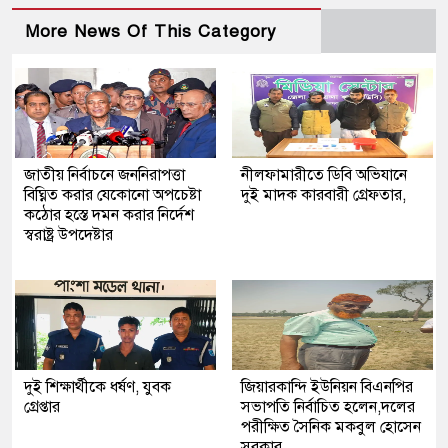
More News Of This Category
জাতীয় নির্বাচনে জননিরাপত্তা
নীলফামারীতে ডিবি অভিযানে
বিঘ্নিত করার যেকোনো অপচেষ্টা
দুই মাদক কারবারী গ্রেফতার,
কঠোর হস্তে দমন করার নির্দেশ
স্বরাষ্ট্র উপদেষ্টার
দুই শিক্ষার্থীকে ধর্ষণ, যুবক
জিয়ারকান্দি ইউনিয়ন বিএনপির
গ্রেপ্তার
সভাপতি নির্বাচিত হলেন,দলের
পরীক্ষিত সৈনিক মকবুল হোসেন
সরকার