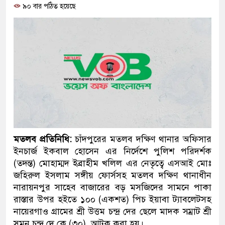
৯০ বার পঠিত হয়েছে
প্রধানমন্ত্রী
মিরপুর মডেল থানার অভিযান
মাদক কারবারি গ্রেফতার
২৮ লাখ টাকার জাল নোটসহ দু
থানা পুলিশ
যেকোনো সময় বেনজীরের প্রত্য
নেতৃত্ব ও গণতন্ত্রের মূর্তমান প্
মতলব প্রতিনিধি:
চাঁদপুরের মতলব দক্ষিণ থানার অফিসার
ইনচার্জ ইকবাল হোসেন এর নির্দেশে পুলিশ পরিদর্শক
যে ভাবে ডেভিড ইমনের কাছে 
(তদন্ত) মোহাম্মদ ইব্রাহীম খলিল এর নেতৃত্বে এসআই মোঃ
জহিরুল ইসলাম সঙ্গীয় ফোর্সসহ মতলব দক্ষিণ থানাধীন
‘আজহার খান’
নারায়নপুর সাহেব বাজারের বড় মসজিদের সামনে পাকা
রাস্তার উপর হইতে ১০০ (একশত) পিচ ইয়াবা ট্যাবলেটসহ
অবৈধ বিদেশি পিস্তল, ম্যাগাজ
নায়েরগাও গ্রামের শ্রী উত্তম চন্দ্র দের ছেলে মাদক সম্রাট শ্রী
জড়িত কিশোর গ্যাংয়ের চার শিশু আ
সুমন চন্দ্র দে কে (৩০), আটক করা হয়।