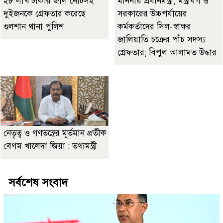
২৮ লাখ টাকার জাল নোটসহ
মাননীয় প্রধানমন্ত্রী, মন্ত্রীবর্গ ও
দুইজনকে গ্রেফতার করেছে
সরকারের উচ্চপর্যায়ের
গুলশান থানা পুলিশ
কর্মকর্তাদের সিল-স্বাক্ষর
জালিয়াতি চক্রের পাঁচ সদস্য
গ্রেফতার; বিপুল আলামত উদ্ধার
নেতৃত্ব ও গণতন্ত্রের মূর্তমান প্রতীক
বেগম খালেদা জিয়া : তথ্যমন্ত্রী
সর্বশেষ সংবাদ