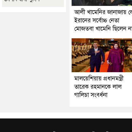
আলী খামেনির জানাজায় ক
ইরানের সর্বোচ্চ নেতা
মোজতবা খামেনি ছিলেন ন
মালয়েশিয়ায় প্রধানমন্ত্রী
তারেক রহমানকে লাল
গালিচা সংবর্ধনা