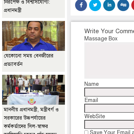
নিরপেক্ষ ও বিশ্বাসযোগ্য:
প্রধানমন্ত্রী
Write Your Comm
Massage Box
যেকোনো সময় বেনজীরের
প্রত্যাবর্তন
Name
Email
মাননীয় প্রধানমন্ত্রী, মন্ত্রীবর্গ ও
WebSite
সরকারের উচ্চপর্যায়ের
কর্মকর্তাদের সিল-স্বাক্ষর
Save Your Email a