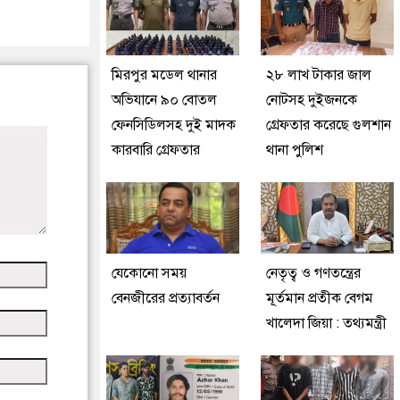
মিরপুর মডেল থানার
২৮ লাখ টাকার জাল
অভিযানে ৯০ বোতল
নোটসহ দুইজনকে
ফেনসিডিলসহ দুই মাদক
গ্রেফতার করেছে গুলশান
কারবারি গ্রেফতার
থানা পুলিশ
যেকোনো সময়
নেতৃত্ব ও গণতন্ত্রের
বেনজীরের প্রত্যাবর্তন
মূর্তমান প্রতীক বেগম
খালেদা জিয়া : তথ্যমন্ত্রী