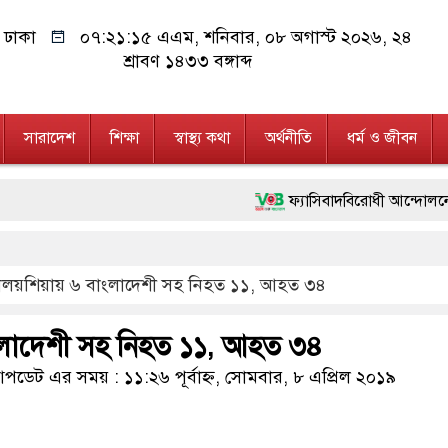
ঢাকা
০৭:২১:১৬ এএম
, শনিবার, ০৮ অগাস্ট ২০২৬, ২৪
শ্রাবণ ১৪৩৩ বঙ্গাব্দ
সারাদেশ
শিক্ষা
স্বাস্থ্য কথা
অর্থনীতি
ধর্ম ও জীবন
ফ্যাসিবাদবিরোধী আন্দোলনে হত্যাকাণ্ডের ব
মাননীয় প্রধানমন্ত্রী, মন্ত্রীবর্গ ও সরক
ালয়শিয়ায় ৬ বাংলাদেশী সহ নিহত ১১, আহত ৩৪
জনগণ পরিবর্তন চেয়েছে বলেই জুলাই আন
২৮ লাখ টাকার জাল নোটসহ দুইজনকে গ
লাদেশী সহ নিহত ১১, আহত ৩৪
নেতৃত্ব ও গণতন্ত্রের মূর্তমান প্রতীক বেগ
ডেট এর সময় : ১১:২৬ পূর্বাহ্ন, সোমবার, ৮ এপ্রিল ২০১৯
অবৈধ বিদেশি পিস্তল, ম্যাগাজিন ও গ