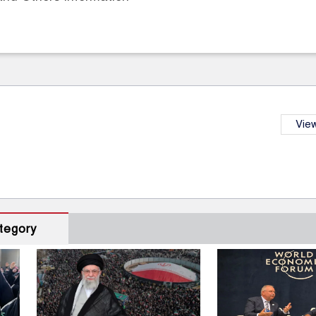
View
tegory