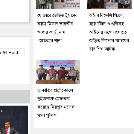
যে ভাবে ডেভিড ইমনের
অবৈধ বিদেশি পিস্তল,
কাছে মিলল ভারতীয়
ম্যাগাজিন ও গুলিসহ
আধার কার্ড, নাম
আইনের সঙ্গে সংঘাতে
‘আজহার খান’
জড়িত কিশোর গ্যাংয়ের
চার শিশু আটক
 All Post
ডাকাতির প্রস্তুতিকালে
দুইজনকে গ্রেফতার
করেছে মিরপুর মডেল
থানা পুলিশ