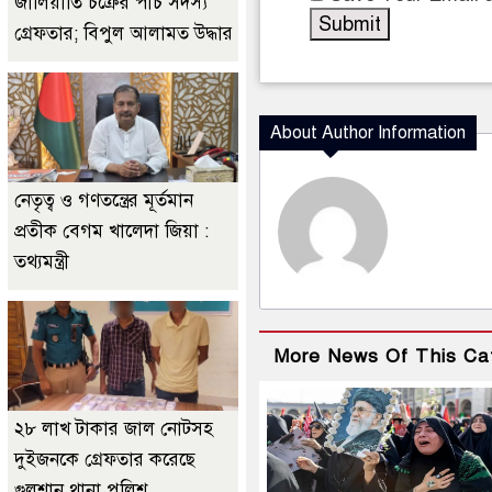
জালিয়াতি চক্রের পাঁচ সদস্য
গ্রেফতার; বিপুল আলামত উদ্ধার
About Author Information
নেতৃত্ব ও গণতন্ত্রের মূর্তমান
প্রতীক বেগম খালেদা জিয়া :
তথ্যমন্ত্রী
More News Of This Ca
২৮ লাখ টাকার জাল নোটসহ
দুইজনকে গ্রেফতার করেছে
গুলশান থানা পুলিশ