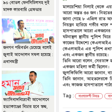
৯০ বোতল ফেনসিডিলসহ দুই
মালয়েশিয়া নিলাই থেকে এ
মাদক কারবারি গ্রেফতার
আরো অন্তত ৩৪ জন। নিহতের 
জানা গেছে ৮ এপ্রিল রাত আন
নিয়ন্ত্রন হারিয়ে গভীর খা
হাসপাতালে আরো একজনের মৃত
ঘটনাস্থল স্থানীয় পুলিশ ঘি
কাজের উদ্দেশ্যে কেএলআইএ আন
জনগণ পরিবর্তন চেয়েছে বলেই
কেএলআইএ এর পুলিশ প্রধাম
জুলাই আন্দোলন সফল হয়েছে :
এবং একজন স্থানীয় রয়েছে।
তিনি আরো বলেন, সেরডাঙ্গ 
প্রধানমন্ত্রী
একজন মহিলা কর্মী ছিলেন।
জুলকিফিলি আরো জানান, বাস
তিনি জানান, আহতদেরকে চিকি
এবং কাজজ হাসপাতালে পাঠা
Tag :
বাংলাদেশী নিহত
বাস
ফ্যাসিবাদবিরোধী আন্দোলনে
হত্যাকাণ্ডের বিচার হবে স্বচ্ছ,