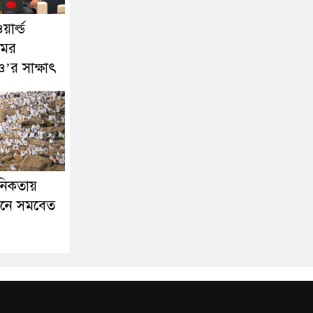
য়ার্ল্ড
মের
ও’র সাক্ষাৎ
ানিকতায়
নে সমবেত