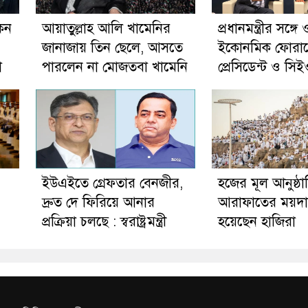
েন
আয়াতুল্লাহ আলি খামেনির
প্রধানমন্ত্রীর সঙ্গে ও
জানাজায় তিন ছেলে, আসতে
ইকোনমিক ফোরা
া
পারলেন না মোজতবা খামেনি
প্রেসিডেন্ট ও সিই
ইউএইতে গ্রেফতার বেনজীর,
হজের মূল আনুষ্ঠ
দ্রুত দে ফিরিয়ে আনার
আরাফাতের ময়দা
প্রক্রিয়া চলছে : স্বরাষ্ট্রমন্ত্রী
হয়েছেন হাজিরা