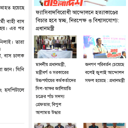
ফতার করেছে মিরপুর মডেল থানা পুলিশ
। আহত হয়েছে
ফ্যাসিবাদবিরোধী আন্দোলনে হত্যাকাণ্ডের
বিচার হবে স্বচ্ছ, নিরপেক্ষ ও বিশ্বাসযোগ্য:
মী বাহী বাস
ত হয়। এর পর
প্রধানমন্ত্রী
নিলাই। তারা
।
ী, বাস চালক
মাননীয় প্রধানমন্ত্রী,
জনগণ পরিবর্তন চেয়েছে
া জান। যিনি
মন্ত্রীবর্গ ও সরকারের
বলেই জুলাই আন্দোলন
উচ্চপর্যায়ের কর্মকর্তাদের
সফল হয়েছে : প্রধানমন্ত্রী
সিল-স্বাক্ষর জালিয়াতি
িং হসপিটালে
চক্রের পাঁচ সদস্য
গ্রেফতার; বিপুল
আলামত উদ্ধার