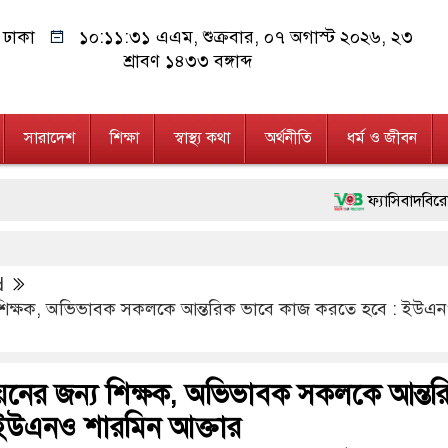
ঢাকা
১০:১১:৩১ এএম
, শুক্রবার, ০৭ অগাস্ট ২০২৬, ২৩
শ্রাবণ ১৪৩৩ বঙ্গাব্দ
সারাদেশ
শিক্ষা
স্বাস্থ্য কথা
অর্থনীতি
ধর্ম ও জীবন
ফ্যাসিবাদবিরোধী আন্দোলনে হত্য
মাননীয় প্রধানমন্ত্রী, মন্ত্র
d
জনগণ পরিবর্তন চেয়েছে বলেই
 শিক্ষক, অভিভাবক সকলকে আন্তরিক ভাবে কাজ করতে হবে : ইউএ
২৮ লাখ টাকার জাল নোটসহ 
নেতৃত্ব ও গণতন্ত্রের মূর্তমান
য়নের জন্য শিক্ষক, অভিভাবক সকলকে আন্তর
অবৈধ বিদেশি পিস্তল, ম্যা
ইউএনও শারমিন আক্তার