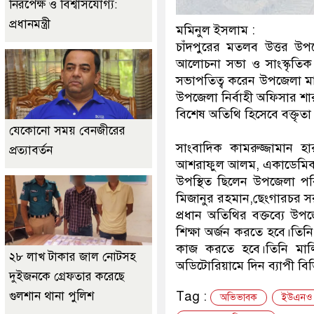
নিরপেক্ষ ও বিশ্বাসযোগ্য:
প্রধানমন্ত্রী
মমিনুল ইসলাম :
চাঁদপুরের মতলব উত্তর উপজ
আলোচনা সভা ও সাংস্কৃত
সভাপতিত্ব করেন উপজেলা মাধ
উপজেলা নির্বাহী অফিসার 
বিশেষ অতিথি হিসেবে বক্তৃত
যেকোনো সময় বেনজীরের
সাংবাদিক কামরুজ্জামান হ
প্রত্যাবর্তন
আশরাফুল আলম, একাডেমিক স
উপস্থিত ছিলেন উপজেলা পরি
মিজানুর রহমান,ছেংগারচর সরক
প্রধান অতিথির বক্তব্যে উ
শিক্ষা অর্জন করতে হবে।তি
কাজ করতে হবে।তিনি মাল্
২৮ লাখ টাকার জাল নোটসহ
অডিটোরিয়ামে দিন ব্যাপী বিভি
দুইজনকে গ্রেফতার করেছে
Tag :
গুলশান থানা পুলিশ
অভিভাবক
ইউএনও শ