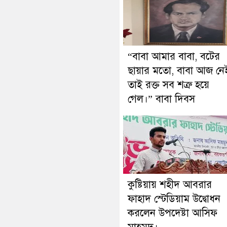
“বাবা আমার বাবা, বটের
ছায়ার মতো, বাবা আজ নে
তাই রক্ত সব শত্রু হয়ে
গেল।” বাবা দিবস
কুষ্টিয়ায় শহীদ আবরার
ফাহাদ স্টেডিয়াম উদ্বোধন
করলেন উপদেষ্টা আসিফ