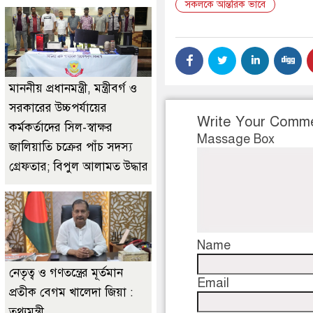
সকলকে আন্তরিক ভাবে
মাননীয় প্রধানমন্ত্রী, মন্ত্রীবর্গ ও
সরকারের উচ্চপর্যায়ের
Write Your Comm
কর্মকর্তাদের সিল-স্বাক্ষর
Massage Box
জালিয়াতি চক্রের পাঁচ সদস্য
গ্রেফতার; বিপুল আলামত উদ্ধার
Name
নেতৃত্ব ও গণতন্ত্রের মূর্তমান
Email
প্রতীক বেগম খালেদা জিয়া :
তথ্যমন্ত্রী