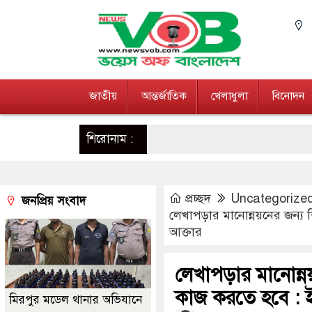
জাতীয়
আন্তর্জাতিক
খেলাধুলা
বিনোদন
শিরোনাম :
প্রচ্ছদ
Uncategorize
জনপ্রিয় সংবাদ
লেখাপড়ার মানোন্নয়নের জন্য
আক্তার
লেখাপড়ার মানোন্ন
কাজ করতে হবে : 
মিরপুর মডেল থানার অভিযানে