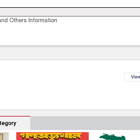
nd Others Information
View
tegory