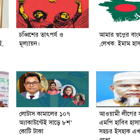
চব্বিশের তাৎপর্য ও
আমার স্বপ্নের বা
ই,
মূল্যায়ন।
,লেখক: ইমাম হা
লোটাস কামালের ১০৭
আওয়ামী লীগের 
অ্যাকাউন্টেই সাড়ে ৮শ’
এমপি হাবিব হাসা
কোটি টাকা
সহচর ইসহাক এখ