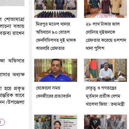
 শোভাযাত্রা
মিরপুর মডেল থানার
২৮ লাখ টাকার জাল
লোচনা সভায়
অভিযানে ৯০ বোতল
নোটসহ দুইজনকে
ক্তব্য রাখেন
ফেনসিডিলসহ দুই মাদক
গ্রেফতার করেছে গুলশান
কারবারি গ্রেফতার
থানা পুলিশ
ক্ষা অফিসার
সার অধ্যক্ষ
 হয়ে প্রকৃত
যেকোনো সময়
নেতৃত্ব ও গণতন্ত্রের
ন্তরিক ভাবে
বেনজীরের প্রত্যাবর্তন
মূর্তমান প্রতীক বেগম
দেন।উপজেলা
খালেদা জিয়া : তথ্যমন্ত্রী
র