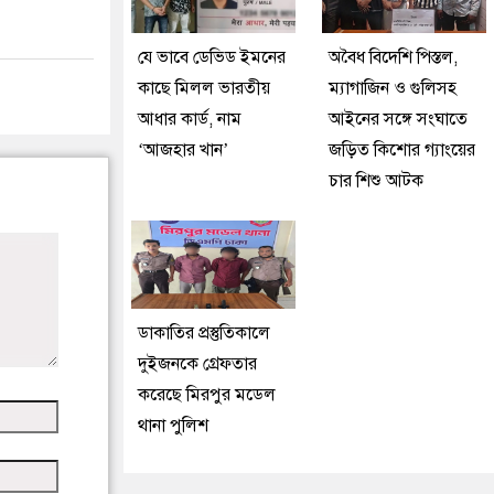
যে ভাবে ডেভিড ইমনের
অবৈধ বিদেশি পিস্তল,
কাছে মিলল ভারতীয়
ম্যাগাজিন ও গুলিসহ
আধার কার্ড, নাম
আইনের সঙ্গে সংঘাতে
‘আজহার খান’
জড়িত কিশোর গ্যাংয়ের
চার শিশু আটক
ডাকাতির প্রস্তুতিকালে
দুইজনকে গ্রেফতার
করেছে মিরপুর মডেল
থানা পুলিশ