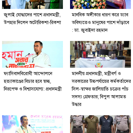
জুলাই যোদ্ধাদের পাশে প্রধানমন্ত্রী,
মানবিক অঙ্গীকার ধারণ করে ড্যাব
উপহার দিলেন অটোরিকশা-রিকশা
ভবিষ্যতেও মানুষের পাশে দাঁড়াবে
: ডা. জুবাইদা রহমান
ফ্যাসিবাদবিরোধী আন্দোলনে
মাননীয় প্রধানমন্ত্রী, মন্ত্রীবর্গ ও
হত্যাকাণ্ডের বিচার হবে স্বচ্ছ,
সরকারের উচ্চপর্যায়ের কর্মকর্তাদের
নিরপেক্ষ ও বিশ্বাসযোগ্য: প্রধানমন্ত্রী
সিল-স্বাক্ষর জালিয়াতি চক্রের পাঁচ
সদস্য গ্রেফতার; বিপুল আলামত
উদ্ধার