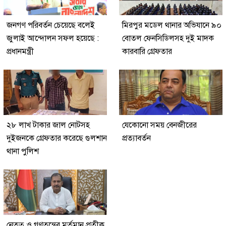
জনগণ পরিবর্তন চেয়েছে বলেই
মিরপুর মডেল থানার অভিযানে ৯০
জুলাই আন্দোলন সফল হয়েছে :
বোতল ফেনসিডিলসহ দুই মাদক
প্রধানমন্ত্রী
কারবারি গ্রেফতার
২৮ লাখ টাকার জাল নোটসহ
যেকোনো সময় বেনজীরের
দুইজনকে গ্রেফতার করেছে গুলশান
প্রত্যাবর্তন
থানা পুলিশ
নেতৃত্ব ও গণতন্ত্রের মূর্তমান প্রতীক