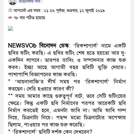
প্রতিনিধির নাম :
ও বিশ্বাসযোগ্য: প্রধানমন্ত্রী
আপডেট এর সময় : ০১:২৬ পূর্বাহ্ন, শুক্রবার, ১২ জুলাই ২০১৯
মাননীয় প্রধানমন্ত্রী, মন্ত্রীবর্গ ও সরকার
৭৮ বার পঠিত হয়েছে
সিল-স্বাক্ষর জালিয়াতি চক্রের পাঁচ সদস্য গ
উদ্ধার
NEWSVOb বিনোদন ডেস্ক
: ‘রিকশাগার্ল’ নামে একটি
ছবির শুটিং করছি। এ ছবির শুটিং শেষ হতে হয়তো আর দু-
জনগণ পরিবর্তন চেয়েছে বলেই জুলাই
একদিন লাগবে। তারপর ডাবিং ও সম্পাদনার কাজ শুরু
করব। ইচ্ছা আছে আগামী বছর ছবিটি মুক্তি দেয়ার।
প্রধানমন্ত্রী
পাশাপাশি বিজ্ঞাপনের কাজ করছি।
মিরপুর মডেল থানার অভিযানে ৯০ বো
* ‘আয়নাবাজি’র দীর্ঘ সময় পর ‘রিকশাগার্ল’ নির্মাণ
করছেন। দেরি হওয়ার কারণ কী?
মাদক কারবারি গ্রেফতার
** সময় আমার কাছে গুরুত্বপূর্ণ বটে, তবে সেটি শুটিংয়ের
ক্ষেত্রে। কিন্তু একটি ছবি নির্মাণের পরপর আরেকটি ছবি
২৮ লাখ টাকার জাল নোটসহ দুইজনকে 
নির্মাণ করতেই হবে, এমনটা ভাবি না। আমি ভাবি গল্প
নিয়ে, চিত্রনাট্য নিয়ে। পছন্দ মতো চিত্রনাট্যের অপেক্ষায়
থানা পুলিশ
ছিলাম, পাওয়ার পর কাজ শুরু করেছি।
যেকোনো সময় বেনজীরের প্রত্যাবর্তন
* ‘রিকশাগার্ল’ ছবিটি দর্শক কেন দেখবেন?