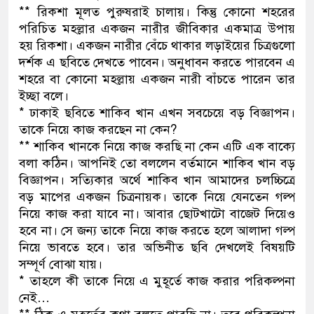
** রিকশা মূলত পুরুষরাই চালায়। কিন্তু কোনো শহরের
নেতৃত্ব ও গণতন্ত্রের মূর্তমান প্রতীক বেগ
পরিচিত মহল্লার একজন নারীর জীবিকার একমাত্র উপায়
হয় রিকশা। একজন নারীর বেঁচে থাকার লড়াইয়ের চিত্রগুলো
দর্শক এ ছবিতে দেখতে পাবেন। অনুধাবন করতে পারবেন এ
শহরে বা কোনো মহল্লায় একজন নারী বাঁচতে পারেন তার
ইচ্ছা বলে।
* ঢাকাই ছবিতে শাকিব খান এখন সবচেয়ে বড় বিজ্ঞাপন।
তাকে নিয়ে কাজ করছেন না কেন?
** শাকিব খানকে নিয়ে কাজ করছি না কেন এটি এক বাক্যে
বলা কঠিন। আপনিই তো বললেন বর্তমানে শাকিব খান বড়
বিজ্ঞাপন। সত্যিকার অর্থে শাকিব খান আমাদের চলচ্চিত্রে
বড় মাপের একজন চিত্রনায়ক। তাকে নিয়ে যেনতেন গল্প
নিয়ে কাজ করা যাবে না। আবার ছোটখাটো বাজেট দিয়েও
হবে না। সে জন্য তাকে নিয়ে কাজ করতে হলে আলাদা গল্প
নিয়ে ভাবতে হবে। তার অভিনীত ছবি দেখলেই বিষয়টি
সম্পূর্ণ বোঝা যায়।
* তাহলে কী তাকে নিয়ে এ মুহূর্তে কাজ করার পরিকল্পনা
নেই…