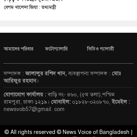
বেগম খালেদা জিয়া : তথ্যমন্ত্রী
আমাদের পরিবার
ফটোগ্যালারি
ভিডিও গ্যালারী
সম্পাদক :
জালালুর রশিদ খান,
ব্যবস্থাপনা সম্পাদক :
মোঃ
আরিফুর রহমান
।
যোগাযোগ কার্যালয় :
বাড়ি নং- ৪৬০, (৫ম তলা),পশ্চিম
রামপুরা, ঢাকা-১২১৯।
মোবাইল:
০১৮২৮-০২০৮৭০,
ইমেইল :
newsvob57@gmail. com
© All rights reserved © News Voice of Bangladesh |