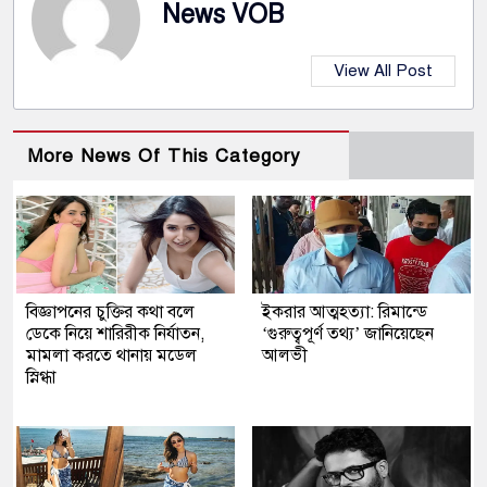
News VOB
View All Post
More News Of This Category
বিজ্ঞাপনের চুক্তির কথা বলে
ইকরার আত্মহত্যা: রিমান্ডে
ডেকে নিয়ে শারিরীক নির্যাতন,
‘গুরুত্বপূর্ণ তথ্য’ জানিয়েছেন
মামলা করতে থানায় মডেল
আলভী
স্নিগ্ধা