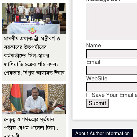
মাননীয় প্রধানমন্ত্রী, মন্ত্রীবর্গ ও
Name
সরকারের উচ্চপর্যায়ের
কর্মকর্তাদের সিল-স্বাক্ষর
Email
জালিয়াতি চক্রের পাঁচ সদস্য
গ্রেফতার; বিপুল আলামত উদ্ধার
WebSite
Save Your Email a
নেতৃত্ব ও গণতন্ত্রের মূর্তমান
প্রতীক বেগম খালেদা জিয়া :
About Author Information
তথ্যমন্ত্রী