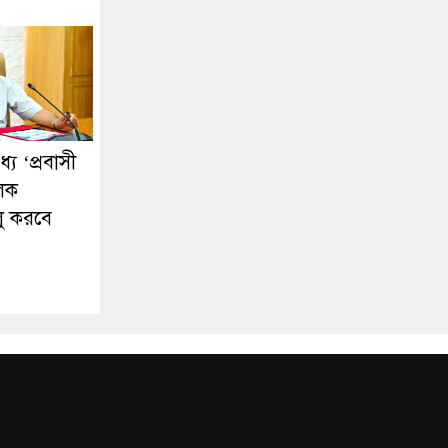
ে ‘প্রবাসী
ূলক
লু করবে