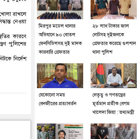
 খোলা রাখলে
্ধান্ত নেওয়া
মিরপুর মডেল থানার
২৮ লাখ টাকার জাল
অভিযানে ৯০ বোতল
নোটসহ দুইজনকে
থিতির কারণে
্রণ পুলিশের
ফেনসিডিলসহ দুই মাদক
গ্রেফতার করেছে গুলশান
কারবারি গ্রেফতার
থানা পুলিশ
িটকে নির্দেশ
যেকোনো সময়
নেতৃত্ব ও গণতন্ত্রের
বেনজীরের প্রত্যাবর্তন
মূর্তমান প্রতীক বেগম
খালেদা জিয়া : তথ্যমন্ত্রী