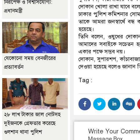
নিরপেক্ষ ও বিশ্বাসযোগ্য:
দোকান খোলা রাখা যাবে বলে
প্রধানমন্ত্রী
ঢাকার পুলিশ কমিশনার সোম
তাকে আমরা জনস্বার্থে বন্ধ ক
হয়েছে।
তিনি বলেন, ওষুধের দোকান
আমাদের সবাইকে সচেতন হতে 
একার পক্ষে সম্ভব নয়।
যেকোনো সময় বেনজীরের
দোকান, সুপারশপ, কাঁচাবাজার
দেওয়া হয়েছে বলেও জানান 
প্রত্যাবর্তন
Tag :
২৮ লাখ টাকার জাল নোটসহ
দুইজনকে গ্রেফতার করেছে
Write Your Comm
গুলশান থানা পুলিশ
Massage Box