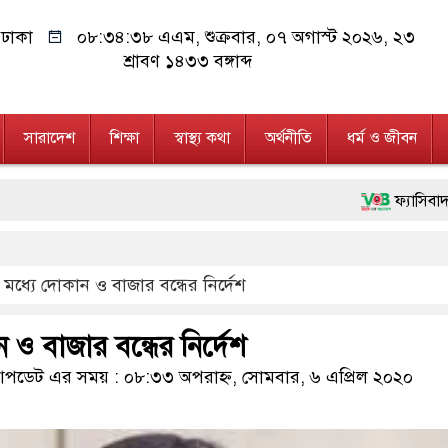
ঢাকা
০৮:৩৪:৩৯ এএম
, শুক্রবার, ০৭ অগাস্ট ২০২৬, ২৩
শ্রাবণ ১৪৩৩ বঙ্গাব্দ
সারাদেশ
শিক্ষা
স্বাস্থ্য কথা
অর্থনীতি
ধর্ম ও জীবন
ফ্যাসিবাদবিরোধী আন্দোলন
মাননীয় প্রধানমন্ত্রী, ম
ার মধ্যে দোকান ও বাজার বন্ধের নির্দেশ
জনগণ পরিবর্তন চেয়েছে
২৮ লাখ টাকার জাল নো
ন ও বাজার বন্ধের নির্দেশ
নেতৃত্ব ও গণতন্ত্রের মূর
ডেট এর সময় : ০৮:৩৩ অপরাহ্ন, সোমবার, ৬ এপ্রিল ২০২০
অবৈধ বিদেশি পিস্তল, 