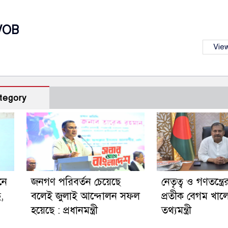
VOB
View
tegory
নে
জনগণ পরিবর্তন চেয়েছে
নেতৃত্ব ও গণতন্ত্রে
ছ,
বলেই জুলাই আন্দোলন সফল
প্রতীক বেগম খালে
হয়েছে : প্রধানমন্ত্রী
তথ্যমন্ত্রী