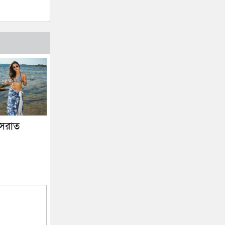
নুসরাত