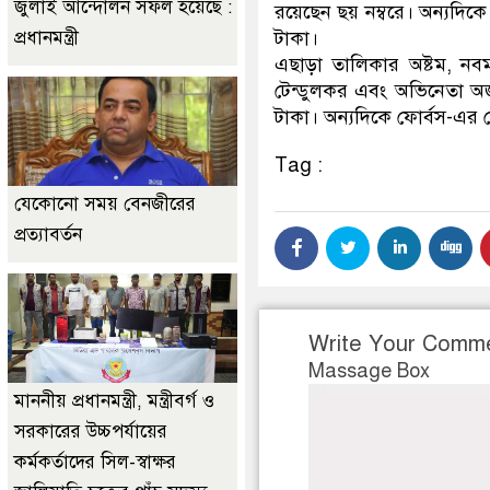
জুলাই আন্দোলন সফল হয়েছে :
রয়েছেন ছয় নম্বরে। অন্যদিক
প্রধানমন্ত্রী
টাকা।
এছাড়া তালিকার অষ্টম, নবম 
টেন্ডুলকর এবং অভিনেতা 
টাকা। অন্যদিকে ফোর্বস-এর
Tag :
যেকোনো সময় বেনজীরের
প্রত্যাবর্তন
Write Your Comm
Massage Box
মাননীয় প্রধানমন্ত্রী, মন্ত্রীবর্গ ও
সরকারের উচ্চপর্যায়ের
কর্মকর্তাদের সিল-স্বাক্ষর