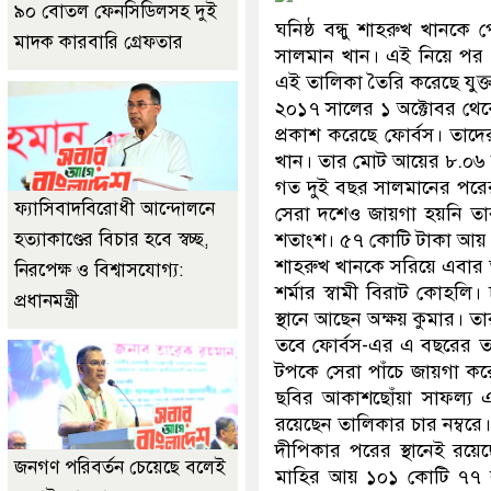
৯০ বোতল ফেনসিডিলসহ দুই
ঘনিষ্ঠ বন্ধু শাহরুখ খান
মাদক কারবারি গ্রেফতার
সালমান খান। এই নিয়ে পর প
এই তালিকা তৈরি করেছে যুক্তর
২০১৭ সালের ১ অক্টোবর থেকে
প্রকাশ করেছে ফোর্বস। তা
খান। তার মোট আয়ের ৮.০৬ শ
গত দুই বছর সালমানের পরের 
ফ্যাসিবাদবিরোধী আন্দোলনে
সেরা দশেও জায়গা হয়নি ত
হত্যাকাণ্ডের বিচার হবে স্বচ্ছ,
শতাংশ। ৫৭ কোটি টাকা আয় ক
শাহরুখ খানকে সরিয়ে এবার ত
নিরপেক্ষ ও বিশ্বাসযোগ্য:
শর্মার স্বামী বিরাট কোহল
প্রধানমন্ত্রী
স্থানে আছেন অক্ষয় কুমার।
তবে ফোর্বস-এর এ বছরের তা
টপকে সেরা পাঁচে জায়গা কর
ছবির আকাশছোঁয়া সাফল্য এ
রয়েছেন তালিকার চার নম্বরে।
দীপিকার পরের স্থানেই রয়ে
জনগণ পরিবর্তন চেয়েছে বলেই
মাহির আয় ১০১ কোটি ৭৭ ল