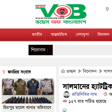
জাতীয়
আন্তর্জাতিক
খেলাধুলা
বিনোদন
শিরোনাম :
প্রচ্ছদ
বিনোদন
সালম
জনপ্রিয় সংবাদ
সালমানের হ্যাটট্র
প্রতিনিধির নাম :
আপ
১২৭ বার পঠিত হয়েছে
মিরপুর মডেল থানার অভিযানে