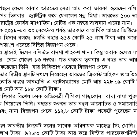
ডাকাতির প্রস্তুতিকালে দুইজনকে গ্রেফতার করেছে মিরপুর মড
কে পেছনে ফেলে আবার ভারতের সেরা আয় করা তারকা হয়েছেন ব
র তিনবার। হ্যাটট্রিক করে ফেললেন সল্লু মিয়া। ভারতের ১০০ ত
াষ্ট্রের ফোর্বস ম্যাগাজিন। যেটির এক নম্বরে সালমান খানের নাম।
 ২০১৮-এর ৩০ সেপ্টেম্বর পর্যন্ত তারকাদের আর্থিক আয়ের ভিত্তি
দের হিসাব বলছে, চলতি বছরে ২৫৩ কোটি ২৫ লাখ টাকা আয় কর
তাংশ এসেছে বিভিন্ন বিজ্ঞাপন থেকে।
স্থানেই ছিলেন বলিউড বাদশা শাহরুখ খান। কিন্তু অবাক হলেও সত
ার। নেমে গেছেন ১৩ নম্বরে। গত বছরের তুলনায় এ বছর তার আ
রেছেন তিনি। যার সিকিভাগ এসেছে বিজ্ঞাপন থেকে।
ার দ্বিতীয় স্থানটি দখলে নিয়েছেন ভারতের ক্রিকেট আইকন ও অভিন
ি। চলতি বছরে ডানহাতি এ ব্যাটসম্যানের মোট আয় ২২৮.০৯ কোটি 
 তার মোট আয় ১৮৫ কোটি টাকা।
লিকার বিশেষ চমক অভিনেত্রী দীপিকা পাড়ুকোন। বাঘা বাঘা পুর
ে নিয়েছেন তিনি। বছরের শুরুতে তার বহুল আলোচিত ও সমালোচি
বং নানা বিজ্ঞাপন থেকে ১১২.৮ কোটি টাকা পকেটে পুরেছেন ন
ছেন ভারতীয় ক্রিকেট দলের সাবেক অধিনায়ক মাহেন্দ্র সিং ধোনি
াখ টাকা। ৯৭.৫০ কোটি টাকা আয় করে মিস্টার পারফেকশনিস্