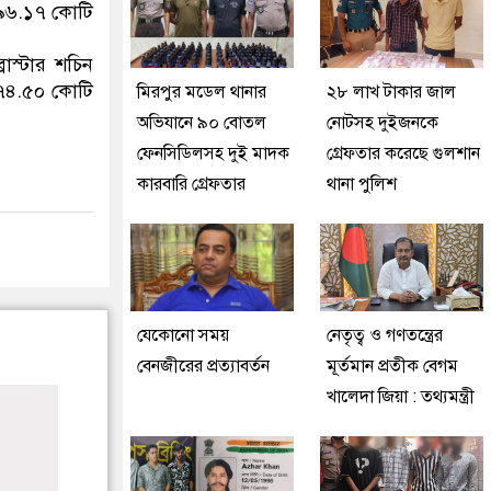
 ৯৬.১৭ কোটি
াস্টার শচিন
৭৪.৫০ কোটি
মিরপুর মডেল থানার
২৮ লাখ টাকার জাল
অভিযানে ৯০ বোতল
নোটসহ দুইজনকে
ফেনসিডিলসহ দুই মাদক
গ্রেফতার করেছে গুলশান
কারবারি গ্রেফতার
থানা পুলিশ
যেকোনো সময়
নেতৃত্ব ও গণতন্ত্রের
বেনজীরের প্রত্যাবর্তন
মূর্তমান প্রতীক বেগম
খালেদা জিয়া : তথ্যমন্ত্রী