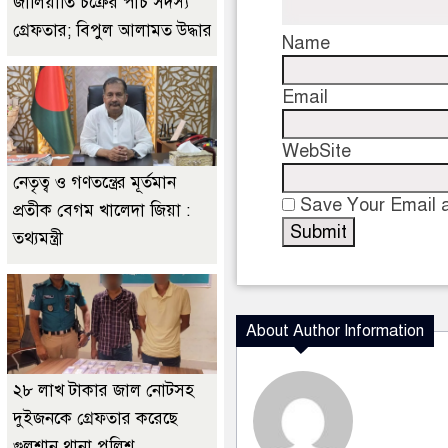
জালিয়াতি চক্রের পাঁচ সদস্য
গ্রেফতার; বিপুল আলামত উদ্ধার
Name
Email
WebSite
নেতৃত্ব ও গণতন্ত্রের মূর্তমান
Save Your Email a
প্রতীক বেগম খালেদা জিয়া :
তথ্যমন্ত্রী
About Author Information
২৮ লাখ টাকার জাল নোটসহ
দুইজনকে গ্রেফতার করেছে
গুলশান থানা পুলিশ