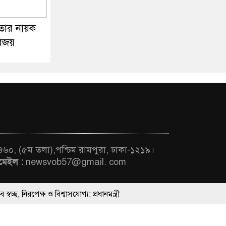
তার নায়ক
বিজয়
 ৪৬০, (৫ম তলা),পশ্চিম রামপুরা, ঢাকা-১২১৯।
মেইল :
newsvob57@gmail. com
 বিশ্বাসযোগ্য: প্রধানমন্ত্রী
ThemesBazar.Com
াদের সিল-স্বাক্ষর জালিয়াতি চক্রের পাঁচ সদস্য গ্রেফতার; বিপুল আলামত উদ্ধার