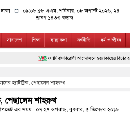
ঢাকা
০৯:০৮:৫৯ এএম
, শনিবার, ০৮ অগাস্ট ২০২৬, ২৪
শ্রাবণ ১৪৩৩ বঙ্গাব্দ
সারাদেশ
শিক্ষা
স্বাস্থ্য কথা
অর্থনীতি
ধর্ম ও জীবন
ফ্যাসিবাদবিরোধী আন্দোলনে হত্যাকাণ্ডের বিচার হবে স্বচ্ছ, নিরপেক্
মাননীয় প্রধানমন্ত্রী, মন্ত্রীবর্গ ও সরকারের উচ্চপর্যায়ের কর্ম
ানের হ্যাটট্রিক, পেছালেন শাহরুখ
জনগণ পরিবর্তন চেয়েছে বলেই জুলাই আন্দোলন সফল হয়েছে : প্
২৮ লাখ টাকার জাল নোটসহ দুইজনকে গ্রেফতার করেছে গুলশ
িক, পেছালেন শাহরুখ
নেতৃত্ব ও গণতন্ত্রের মূর্তমান প্রতীক বেগম খালেদা জিয়া : তথ্যমন্
ডেট এর সময় : ০৭:২৭ অপরাহ্ন, বুধবার, ৫ ডিসেম্বর ২০১৮
অবৈধ বিদেশি পিস্তল, ম্যাগাজিন ও গুলিসহ আইনের সঙ্গে সং