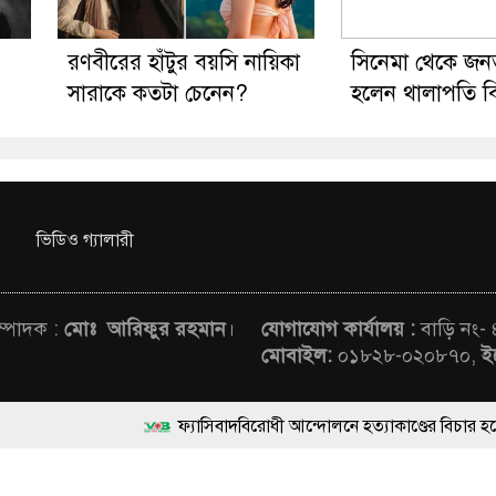
রণবীরের হাঁটুর বয়সি নায়িকা
সিনেমা থেকে জন
সারাকে কতটা চেনেন?
হলেন থালাপতি 
ভিডিও গ্যালারী
সম্পাদক :
মোঃ আরিফুর রহমান
।
যোগাযোগ কার্যালয় :
বাড়ি নং-
মোবাইল:
০১৮২৮-০২০৮৭০,
ই
ফ্যাসিবাদবিরোধী আন্দোলনে হত্যাকাণ্ডের বিচার হবে স্বচ্ছ, নিরপেক্ষ ও
rved © News Voice of Bangladesh | Theme Developed BY
মাননীয় প্রধানমন্ত্রী, মন্ত্রীবর্গ ও সরকারের উচ্চপর্যায়ের কর্মকর্ত