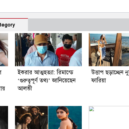
tegory
ে
ইকরার আত্মহত্যা: রিমান্ডে
উত্তাপ ছড়াচ্ছেন 
‘গুরুত্বপূর্ণ তথ্য’ জানিয়েছেন
ফারিয়া
নায়
আলভী