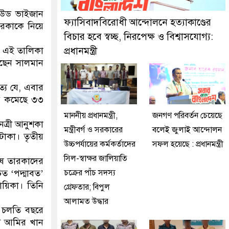
েল থানা পুলিশ
লিউড ভাইজান
ফ্যাসিবাদবিরোধী আন্দোলনে হত্যাকাণ্ডের
ারকাকে নিয়ে
বিচার হবে স্বচ্ছ, নিরপেক্ষ ও বিশ্বাসযোগ্য:
তে এই তালিকা
প্রধানমন্ত্রী
েছেন সালমান
্য যে, এবার
য় কমেছে ৩৩
মাননীয় প্রধানমন্ত্রী,
জনগণ পরিবর্তন চেয়েছে
েত্রী আনুশকা
মন্ত্রীবর্গ ও সরকারের
বলেই জুলাই আন্দোলন
টাকা। তৃতীয়
উচ্চপর্যায়ের কর্মকর্তাদের
সফল হয়েছে : প্রধানমন্ত্রী
সিল-স্বাক্ষর জালিয়াতি
ুষ তারকাদের
ত ‘পদ্মাবত’
চক্রের পাঁচ সদস্য
ায়িকা। তিনি
গ্রেফতার; বিপুল
আলামত উদ্ধার
। চলতি বছরে
ট আমির খান