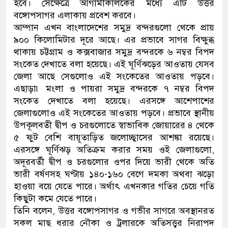
হবে। সেক্ষেত্রে আগামীকালকের মধ্যে এটি উত্তর
বঙ্গোপসাগর এলাকায় প্রবেশ করবে।
আম্পান এখন বাংলাদেশের সমুদ্র বন্দরগুলো থেকে প্রায়
৯০০ কিলোমিটার দূরে আছে। এর প্রভাবে সাগর বিক্ষুব্ধ
থাকায় চট্টগ্রাম ও কক্সবাজার সমুদ্র বন্দরকে ৬ নম্বর বিপদ
সংকেত দেখাতে বলা হয়েছে। এই ঘূর্ণিঝড়ের আওতায় যেসব
জেলা আছে সেগুলোও এই সংকেতের আওতায় পড়বে।
এছাড়া৷ মংলা ও পায়রা সমুদ্র বন্দরকে ৭ নম্বর বিপদ
সংকেত দেখাতে বলা হয়েছে। এরসঙ্গে আশেপাশের
জেলাগুলোও এই সংকেতের আওতায় পড়বে। প্রভাবে স্থানীয়
উপকূলবতী দ্বীপ ও চরগুলোতে স্বাভাবিক জোয়ারের ৪ থেকে
৫ ফুট বেশি বায়ূতাড়িত জলোচ্ছ্বাসের আশঙ্কা রয়েছে।
এরসঙ্গে ঘূর্ণিঝড় অতিক্রম করার সময় ওই জেলাগুলো,
অদূরবর্তী দ্বীপ ও চরগুলোর ওপর দিয়ে ভারী থেকে অতি
ভারী বর্ষণসহ ঘণ্টায় ১৪০-১৬০ বেগে দমকা অথবা ঝড়ো
হাওয়া বয়ে যেতে পারে। অর্থাৎ এখনকার গতির চেয়ে গতি
কিছুটা কমে যেতে পারে।
তিনি বলেন, উত্তর বঙ্গোপসাগর ও গভীর সাগরে অবস্থানরত
সকল মাছ ধরার নৌকা ও ট্রলারকে অতিসত্ত্বর নিরাপদ