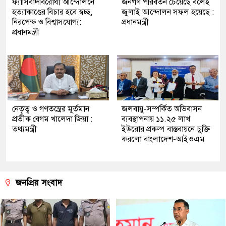
ফ্যাসিবাদবিরোধী আন্দোলনে
জনগণ পরিবর্তন চেয়েছে বলেই
হত্যাকাণ্ডের বিচার হবে স্বচ্ছ,
জুলাই আন্দোলন সফল হয়েছে :
নিরপেক্ষ ও বিশ্বাসযোগ্য:
প্রধানমন্ত্রী
প্রধানমন্ত্রী
নেতৃত্ব ও গণতন্ত্রের মূর্তমান
জলবায়ু-সম্পর্কিত অভিবাসন
প্রতীক বেগম খালেদা জিয়া :
ব্যবস্থাপনায় ১১.২৫ লাখ
তথ্যমন্ত্রী
ইউরোর প্রকল্প বাস্তবায়নে চুক্তি
করলো বাংলাদেশ-আইওএম
জনপ্রিয় সংবাদ