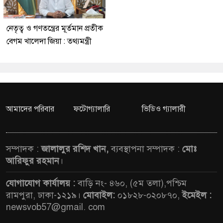
নেতৃত্ব ও গণতন্ত্রের মূর্তমান প্রতীক
বেগম খালেদা জিয়া : তথ্যমন্ত্রী
আমাদের পরিবার
ফটোগ্যালারি
ভিডিও গ্যালারী
সম্পাদক :
জালালুর রশিদ খান,
ব্যবস্থাপনা সম্পাদক :
মোঃ
আরিফুর রহমান
।
যোগাযোগ কার্যালয় :
বাড়ি নং- ৪৬০, (৫ম তলা),পশ্চিম
রামপুরা, ঢাকা-১২১৯।
মোবাইল:
০১৮২৮-০২০৮৭০,
ইমেইল :
newsvob57@gmail. com