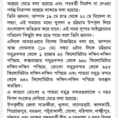
আশ্রয়ে যেতে বলা হয়েছে এবং পরবর্তী নির্দেশ না দেওয়া
পর্যন্ত নিরাপদ আশ্রয়ে থাকতে বলা হয়েছে।
তিনি জানান, আম্পান ১৯ মে রাত থেকে ২০ মে বিকেল বা
সন্ধ্যা, এই সময়ের মধ্যে খুলনা ও চট্টগ্রাম উপকূল দিয়ে
বাংলাদেশ অতিক্রম করে যাবে। এই সময় সুপার সাইক্লোনের
গতিবেগ কিছুটা কম হতে পারে বলে তিনি জানান।
এদিকে আবহাওয়ার বিশেষ বিজ্ঞপ্তিতে বলা হয়, আম্পান
আজ সোমবার (১৮ মে) সন্ধ্যা ৬টার দিকে চট্টগ্রাম
সমুদ্রবন্দর থেকে ১ হাজার ৪৫ কিলোমিটার দক্ষিণ-দক্ষিণ
পশ্চিমে, কক্সবাজার সমুদ্রবন্দর থেকে ৯৯০ কিলোমিটার
দক্ষিণ-দক্ষিণ পশ্চিমে, মোংলা সমুদ্রবন্দর থেকে ৯৫৫
কিলোমিটার দক্ষিণ-দক্ষিণ পশ্চিমে এবং পায়রা সমুদ্র বন্দর
থেকে ৯৪০ কিলোমিটার দক্ষিণ-দক্ষিণ পশ্চিমে অবস্থান
করছিল।
এ কারণে মোংলা ও পায়রা সমুদ্র বন্দরগুলোকে ৭ নম্বর
বিপদ সংকেত দেখিয়ে যেতে বলা হয়েছে।
উপকূলীয় জেলা সাতক্ষীরা, খুলনা, বাগেরহাট, ঝালকাঠি,
পিরোজপুর, বরগুনা, পটুয়াখালী, ভোলা, বরিশাল, লক্ষ্মীপুর,
চাঁদপুর এবং তাদের অদূরবর্তী দ্বীপ ও চরগুলো ৭ নম্বর বিপদ