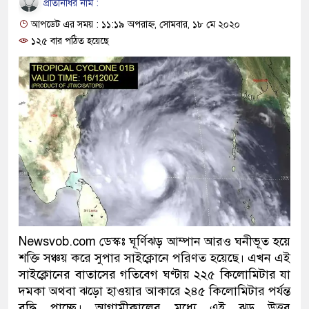
প্রতিনিধির নাম :
ও বিশ্বাসযোগ্য: প্রধানমন্ত্রী
আপডেট এর সময় : ১১:১৯ অপরাহ্ন, সোমবার, ১৮ মে ২০২০
মাননীয় প্রধানমন্ত্রী, মন্ত্রীবর্গ ও সরকা
১২৫ বার পঠিত হয়েছে
সিল-স্বাক্ষর জালিয়াতি চক্রের পাঁচ সদস্য 
উদ্ধার
জনগণ পরিবর্তন চেয়েছে বলেই জুলা
প্রধানমন্ত্রী
মিরপুর মডেল থানার অভিযানে ৯০ ব
মাদক কারবারি গ্রেফতার
Newsvob.com ডেস্কঃ ঘূর্ণিঝড় আম্পান আরও ঘনীভূত হয়ে
২৮ লাখ টাকার জাল নোটসহ দুইজনকে
শক্তি সঞ্চয় করে সুপার সাইক্লোনে পরিণত হয়েছে। এখন এই
থানা পুলিশ
সাইক্লোনের বাতাসের গতিবেগ ঘণ্টায় ২২৫ কিলোমিটার যা
দমকা অথবা ঝড়ো হাওয়ার আকারে ২৪৫ কিলোমিটার পর্যন্ত
যেকোনো সময় বেনজীরের প্রত্যাবর্তন
বৃদ্ধি পাচ্ছে। আগামীকালের মধ্যে এই ঝড় উত্তর