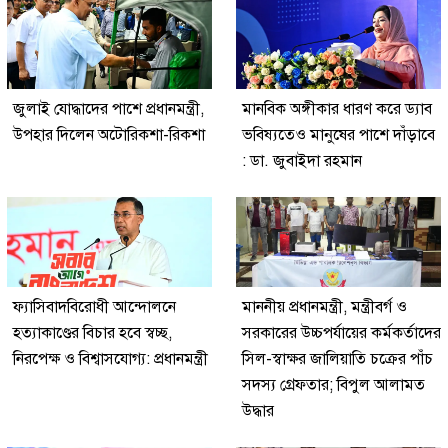
জুলাই যোদ্ধাদের পাশে প্রধানমন্ত্রী,
মানবিক অঙ্গীকার ধারণ করে ড্যাব
উপহার দিলেন অটোরিকশা-রিকশা
ভবিষ্যতেও মানুষের পাশে দাঁড়াবে
: ডা. জুবাইদা রহমান
ফ্যাসিবাদবিরোধী আন্দোলনে
মাননীয় প্রধানমন্ত্রী, মন্ত্রীবর্গ ও
হত্যাকাণ্ডের বিচার হবে স্বচ্ছ,
সরকারের উচ্চপর্যায়ের কর্মকর্তাদের
নিরপেক্ষ ও বিশ্বাসযোগ্য: প্রধানমন্ত্রী
সিল-স্বাক্ষর জালিয়াতি চক্রের পাঁচ
সদস্য গ্রেফতার; বিপুল আলামত
উদ্ধার