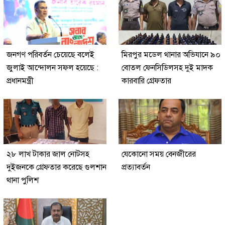
জনগণ পরিবর্তন চেয়েছে বলেই
মিরপুর মডেল থানার অভিযানে ৯০
জুলাই আন্দোলন সফল হয়েছে :
বোতল ফেনসিডিলসহ দুই মাদক
প্রধানমন্ত্রী
কারবারি গ্রেফতার
২৮ লাখ টাকার জাল নোটসহ
যেকোনো সময় বেনজীরের
দুইজনকে গ্রেফতার করেছে গুলশান
প্রত্যাবর্তন
থানা পুলিশ