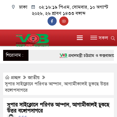
ঢাকা
০২:১৬:২০ পিএম
, সোমবার, ১০ অগাস্ট
২০২৬, ২৬ শ্রাবণ ১৪৩৩ বঙ্গাব্দ
সকল
শিরোনাম :
প্রধানমন্ত্রী চট্টগ্রাম ও কক্সবাজারে যাচ
জুলাই যোদ্ধাদের পাশে প্রধানমন্ত্রী,
প্রচ্ছদ
জাতীয়
রিকশা
সুপার সাইক্লোনে পরিণত আম্পান, আগামীকালই ঢুকছে উত্তর
মানবিক অঙ্গীকার ধারণ করে ড্যাব ভব
বঙ্গোপসাগরে
দাঁড়াবে : ডা. জুবাইদা রহমান
সুপার সাইক্লোনে পরিণত আম্পান, আগামীকালই ঢুকছে
উত্তর বঙ্গোপসাগরে
ফ্যাসিবাদবিরোধী আন্দোলনে হত্যাকাণ্ডে