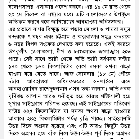
বঙ্গোপসাগর এলাকায় প্রবেশ করবে। এর ১৯ মে রাত থেকে
নেতৃত্ব ও গণতন্ত্রের মূর্তমান প্রতীক বে
২০ মে বিকেল বা সন্ধ্যার মধ্যে এটি বাংলাদেশের উপকূলে
অতিক্রম করবে বলে জানিয়েছেন আবহাওয়া অধিদদফর।
এর প্রভাবে সাগর বিক্ষুব্ধ হয়ে পড়ায় মোংলা ও পায়রা সমুদ্র
বন্দরকে ৭ নম্বর এবং চট্টগ্রাম ও কক্সবাজার সমুদ্র বন্দরকে
৬ নম্বর বিপদ সংকেত দেখাতে বলা হয়েছে। একই কারণে
উপকূলীয় জেলাগুলো, দ্বীপ ও চরগুলোতে জলোচ্ছ্বাস হতে
পারে। সেই সাথে ভারী থেকে অতি ভারী বর্ষণসহ ঘণ্টায়
১৪০ থেকে ১৬০ কিলোমিটার বেগে দমকা অথবা ঝড়ো
হাওয়া বয়ে যেতে পারে। আজ সোমবার (১৮ মে) পৌনে
৮টায় আবহাওয়া অধিদফতরের অনলাইনে এসে
আবহাওয়াবিদ রাশেদুজ্জামান এসব তথ্য জানান। অতি প্রবল
ঘূর্ণিঝড় আম্পান আরও ঘনীভূত হয়ে আরও শক্তিশালী হয়ে
সুপার সাইক্লোনে পরিণত হয়েছে। এই সাইক্লোনের গতিবেগ
ঘণ্টায় ২২৫ কিলোমিটার যা দমকা অথবা ঝড়ো হাওয়ার
আকারে ২৪৫ কিলোমিটার পর্যন্ত বৃদ্ধি পাচ্ছে। সাইক্লোনটি
উত্তর দিকে অগ্রসর হয়েছে এবং এটি আরও কিছুটা উত্তর
দিকে অগ্রসর হয়ে বাঁক নিয়ে উত্তর-উত্তর পূর্ব দিকে অগ্রসর