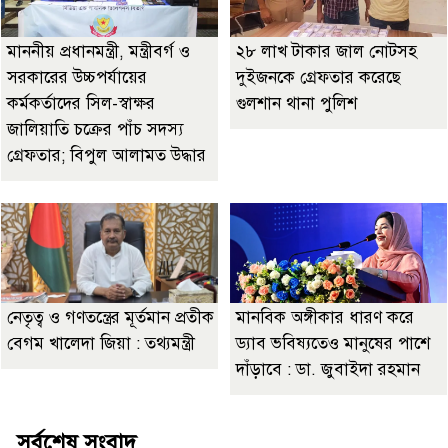
মাননীয় প্রধানমন্ত্রী, মন্ত্রীবর্গ ও
২৮ লাখ টাকার জাল নোটসহ
সরকারের উচ্চপর্যায়ের
দুইজনকে গ্রেফতার করেছে
কর্মকর্তাদের সিল-স্বাক্ষর
গুলশান থানা পুলিশ
জালিয়াতি চক্রের পাঁচ সদস্য
গ্রেফতার; বিপুল আলামত উদ্ধার
নেতৃত্ব ও গণতন্ত্রের মূর্তমান প্রতীক
মানবিক অঙ্গীকার ধারণ করে
বেগম খালেদা জিয়া : তথ্যমন্ত্রী
ড্যাব ভবিষ্যতেও মানুষের পাশে
দাঁড়াবে : ডা. জুবাইদা রহমান
সর্বশেষ সংবাদ