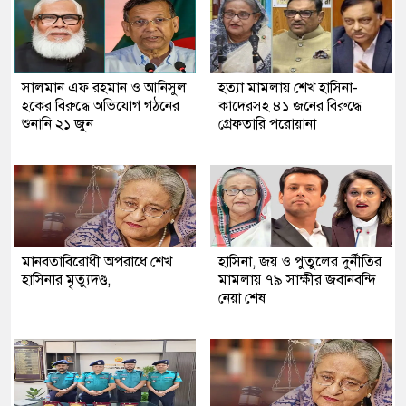
সালমান এফ রহমান ও আনিসুল
হত্যা মামলায় শেখ হাসিনা-
হকের বিরুদ্ধে অভিযোগ গঠনের
কাদেরসহ ৪১ জনের বিরুদ্ধে
শুনানি ২১ জুন
গ্রেফতারি পরোয়ানা
মানবতাবিরোধী অপরাধে শেখ
হাসিনা, জয় ও পুতুলের দুর্নীতির
হাসিনার মৃত্যুদণ্ড,
মামলায় ৭৯ সাক্ষীর জবানবন্দি
নেয়া শেষ