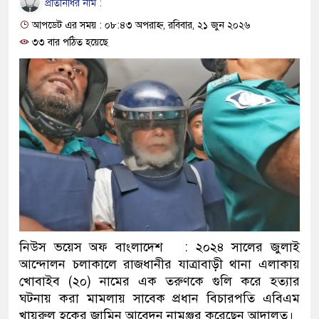
প্রতিনিধির নাম :
ও বিশ্বাসযোগ্য: প্রধানমন্ত্রী
আপডেট এর সময় : ০৮:৪৩ অপরাহ্ন, রবিবার, ২১ জুন ২০২৬
মাননীয় প্রধানমন্ত্রী, মন্ত্রীবর্গ ও
৩৩ বার পঠিত হয়েছে
সিল-স্বাক্ষর জালিয়াতি চক্রের পাঁচ স
উদ্ধার
জনগণ পরিবর্তন চেয়েছে বলেই 
প্রধানমন্ত্রী
মিরপুর মডেল থানার অভিযানে
মাদক কারবারি গ্রেফতার
নিউস ভয়েস অফ বাংলাদেশ : ২০২৪ সালের জুলাই
২৮ লাখ টাকার জাল নোটসহ দুই
আন্দোলন চলাকালে রাজধানীর যাত্রাবাড়ী থানা এলাকায়
খোবাইব (২০) নামের এক তরুণকে গুলি করে হত্যার
থানা পুলিশ
ঘটনায় করা মামলায় সাবেক প্রধান বিচারপতি এবিএম
যেকোনো সময় বেনজীরের প্রত্যাব
খায়রুল হকের জামিন আবেদন নামঞ্জুর করেছেন আদালত।