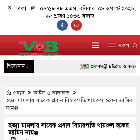
ঢাকা
০৬:৫৮:৪৯ এএম
, রবিবার, ০৯ অগাস্ট ২০২৬,
২৫ শ্রাবণ ১৪৩৩ বঙ্গাব্দ
সকল
শিরোনাম :
প্রধানমন্ত্রী চট্টগ্রাম ও কক্সবাজা
জুলাই যোদ্ধাদের পাশে প্রধানমন্
প্রচ্ছদ
আইন ও আদালত
রিকশা
হত্যা মামলায় সাবেক প্রধান বিচারপতি খায়রুল হকের জামিন
মানবিক অঙ্গীকার ধারণ করে ড্যা
নামঞ্জ
দাঁড়াবে : ডা. জুবাইদা রহমান
হত্যা মামলায় সাবেক প্রধান বিচারপতি খায়রুল হকের
জামিন নামঞ্জ
ফ্যাসিবাদবিরোধী আন্দোলনে হত্যাক