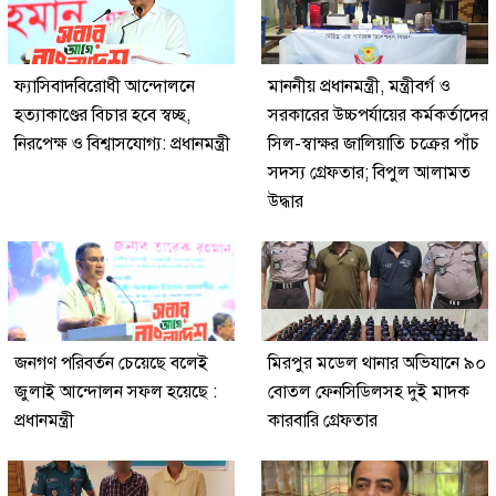
ফ্যাসিবাদবিরোধী আন্দোলনে
মাননীয় প্রধানমন্ত্রী, মন্ত্রীবর্গ ও
হত্যাকাণ্ডের বিচার হবে স্বচ্ছ,
সরকারের উচ্চপর্যায়ের কর্মকর্তাদের
নিরপেক্ষ ও বিশ্বাসযোগ্য: প্রধানমন্ত্রী
সিল-স্বাক্ষর জালিয়াতি চক্রের পাঁচ
সদস্য গ্রেফতার; বিপুল আলামত
উদ্ধার
জনগণ পরিবর্তন চেয়েছে বলেই
মিরপুর মডেল থানার অভিযানে ৯০
জুলাই আন্দোলন সফল হয়েছে :
বোতল ফেনসিডিলসহ দুই মাদক
প্রধানমন্ত্রী
কারবারি গ্রেফতার