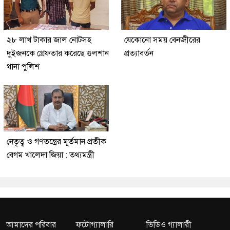
২৮ লাখ টাকার জাল নোটসহ
যেকোনো সময় বেনজীরের
দুইজনকে গ্রেফতার করেছে গুলশান
প্রত্যাবর্তন
থানা পুলিশ
নেতৃত্ব ও গণতন্ত্রের মূর্তমান প্রতীক
বেগম খালেদা জিয়া : তথ্যমন্ত্রী
আমাদের পরিবার
ফটোগ্যালারি
ভিডিও গ্যালারী