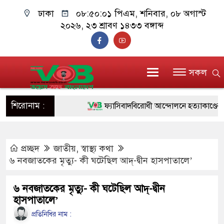
ঢাকা
০৮:৫০:০২ পিএম
, শনিবার, ০৮ অগাস্ট
২০২৬, ২৩ শ্রাবণ ১৪৩৩ বঙ্গাব্দ
সকল
শিরোনাম :
ফ্যাসিবাদবিরোধী আন্দোলনে হত্যাকাণ্ডের বিচার হ
ও বিশ্বাসযোগ্য: প্রধানমন্ত্রী
প্রচ্ছদ
জাতীয়
,
স্বাস্থ্য কথা
মাননীয় প্রধানমন্ত্রী, মন্ত্রীবর্গ ও সরকারের উচ্চপ
৬ নবজাতকের মৃত্যু- কী ঘটেছিল আদ্‌-দ্বীন হাসপাতালে’
সিল-স্বাক্ষর জালিয়াতি চক্রের পাঁচ সদস্য গ্রেফতার
৬ নবজাতকের মৃত্যু- কী ঘটেছিল আদ্‌-দ্বীন
উদ্ধার
হাসপাতালে’
জনগণ পরিবর্তন চেয়েছে বলেই জুলাই আন্দো
প্রতিনিধির নাম :