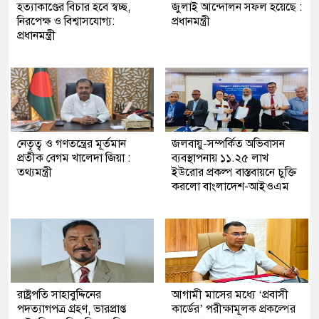
হত্যাকাণ্ডের বিচার হবে স্বচ্ছ,
জুলাই আন্দোলন সফল হয়েছে :
নিরপেক্ষ ও বিশ্বাসযোগ্য:
প্রধানমন্ত্রী
প্রধানমন্ত্রী
নেতৃত্ব ও গণতন্ত্রের মূর্তমান
জলবায়ু-সম্পর্কিত অভিবাসন
প্রতীক বেগম খালেদা জিয়া :
ব্যবস্থাপনায় ১১.২৫ লাখ
তথ্যমন্ত্রী
ইউরোর প্রকল্প বাস্তবায়নে চুক্তি
করলো বাংলাদেশ-আইওএম
রাষ্ট্রপতি সাহাবুদ্দিনের
আগামী মাসের মধ্যে ‘প্রবাসী
পদত্যাগপত্র গ্রহণ, ভারপ্রাপ্ত
কার্ডের’ পরীক্ষামূলক প্রকল্পের