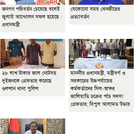
জনগণ পরিবর্তন চেয়েছে বলেই
যেকোনো সময় বেনজীরের
জুলাই আন্দোলন সফল হয়েছে :
প্রত্যাবর্তন
প্রধানমন্ত্রী
২৮ লাখ টাকার জাল নোটসহ
মাননীয় প্রধানমন্ত্রী, মন্ত্রীবর্গ ও
দুইজনকে গ্রেফতার করেছে
সরকারের উচ্চপর্যায়ের
গুলশান থানা পুলিশ
কর্মকর্তাদের সিল-স্বাক্ষর
জালিয়াতি চক্রের পাঁচ সদস্য
গ্রেফতার; বিপুল আলামত উদ্ধার