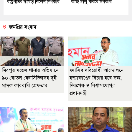
রাষ্ট্রপতির দায়িত্ব নিলেন স্পিকার
কাজ চালু করবে সরকার
জনপ্রিয় সংবাদ
মিরপুর মডেল থানার অভিযানে
ফ্যাসিবাদবিরোধী আন্দোলনে
৯০ বোতল ফেনসিডিলসহ দুই
হত্যাকাণ্ডের বিচার হবে স্বচ্ছ,
মাদক কারবারি গ্রেফতার
নিরপেক্ষ ও বিশ্বাসযোগ্য:
প্রধানমন্ত্রী