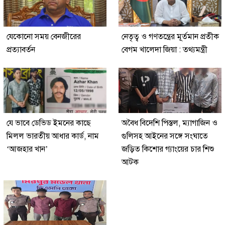
যেকোনো সময় বেনজীরের
নেতৃত্ব ও গণতন্ত্রের মূর্তমান প্রতীক
প্রত্যাবর্তন
বেগম খালেদা জিয়া : তথ্যমন্ত্রী
যে ভাবে ডেভিড ইমনের কাছে
অবৈধ বিদেশি পিস্তল, ম্যাগাজিন ও
মিলল ভারতীয় আধার কার্ড, নাম
গুলিসহ আইনের সঙ্গে সংঘাতে
‘আজহার খান’
জড়িত কিশোর গ্যাংয়ের চার শিশু
আটক