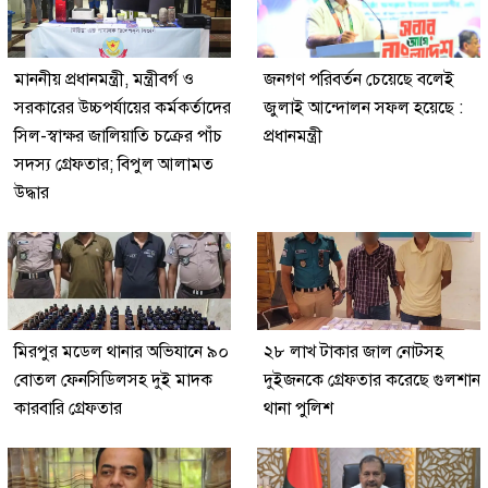
মাননীয় প্রধানমন্ত্রী, মন্ত্রীবর্গ ও
জনগণ পরিবর্তন চেয়েছে বলেই
সরকারের উচ্চপর্যায়ের কর্মকর্তাদের
জুলাই আন্দোলন সফল হয়েছে :
সিল-স্বাক্ষর জালিয়াতি চক্রের পাঁচ
প্রধানমন্ত্রী
সদস্য গ্রেফতার; বিপুল আলামত
উদ্ধার
মিরপুর মডেল থানার অভিযানে ৯০
২৮ লাখ টাকার জাল নোটসহ
বোতল ফেনসিডিলসহ দুই মাদক
দুইজনকে গ্রেফতার করেছে গুলশান
কারবারি গ্রেফতার
থানা পুলিশ