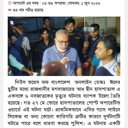
আপডেট এর সময় : ০৫:৩৯ অপরাহ্ন, সোমবার, ১ জুন ২০২৬
প্রধানমন্ত্রী
৩৪ বার পঠিত হয়েছে
মিরপুর মডেল থানার অভিযানে ৯০ বোতল ফে
মাদক কারবারি গ্রেফতার
২৮ লাখ টাকার জাল নোটসহ দুইজনকে গ্রেফত
থানা পুলিশ
যেকোনো সময় বেনজীরের প্রত্যাবর্তন
নেতৃত্ব ও গণতন্ত্রের মূর্তমান প্রতীক বেগম খালেদা
নিউস ভয়েস অফ বাংলাদেশ অনলাইন ডেস্কঃ ঈদের
ছুটির মধ্যে রাজধানীর মগবাজারের আদ্ দ্বীন হাসপাতাল এ
যে ভাবে ডেভিড ইমনের কাছে মিলল ভারতীয় আ
একসঙ্গে ৬ নবজাতকের মৃত্যুর ঘটনায় ব্যাপক উদ্বেগ তৈরি
‘আজহার খান’
হয়েছে। গত ২৭ মে ভোরে হাসপাতালের পোস্ট অপারেটিভ
ওয়ার্ডে এই ঘটনা ঘটে। প্রাথমিকভাবে এসির গ্যাস লাইনে
অবৈধ বিদেশি পিস্তল, ম্যাগাজিন ও গুলিসহ আই
লিকেজ বা অন্য কোনো কারিগরি ত্রুটির কারণে দুর্ঘটনাটি
ঘটতে পারে বলে ধারণা করছে পুলিশ। এ ঘটনায় একটি
জড়িত কিশোর গ্যাংয়ের চার শিশু আটক