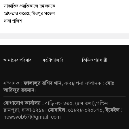
ডাকাতির প্রস্তুতিকালে দুইজনকে
গ্রেফতার করেছে মিরপুর মডেল
থানা পুলিশ
আমাদের পরিবার
ফটোগ্যালারি
ভিডিও গ্যালারী
সম্পাদক :
জালালুর রশিদ খান,
ব্যবস্থাপনা সম্পাদক :
মোঃ
আরিফুর রহমান
।
যোগাযোগ কার্যালয় :
বাড়ি নং- ৪৬০, (৫ম তলা),পশ্চিম
রামপুরা, ঢাকা-১২১৯।
মোবাইল:
০১৮২৮-০২০৮৭০,
ইমেইল :
newsvob57@gmail. com