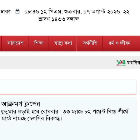
ঢাকা
০৮:৪৬:১২ পিএম
, শুক্রবার, ০৭ অগাস্ট ২০২৬, ২২
শ্রাবণ ১৪৩৩ বঙ্গাব্দ
সারাদেশ
শিক্ষা
স্বাস্থ্য কথা
অর্থনীতি
ধর্ম ও জীবন
ফ্যাসিবাদবি
মাননীয় প্রধ
জনগণ পরিবর
 আক্রমণ ক্লপের
২৮ লাখ টা
ধুন্ধুমার লড়াই হবে রোববার। ৩৩ ম্যাচে ৮২ পয়েন্ট নিয়ে শীর্ষে
নেতৃত্ব ও গ
মাঠে নামছে চেলসির বিরুদ্ধে।
অবৈধ বিদে