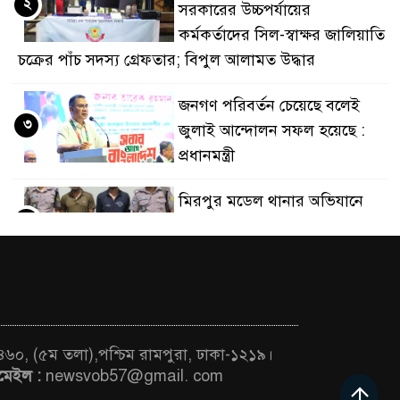
২
সরকারের উচ্চপর্যায়ের
রস্তুতিকালে দুইজনকে গ্রেফতার করেছে মিরপুর মডেল থানা পুলিশ
কর্মকর্তাদের সিল-স্বাক্ষর জালিয়াতি
চক্রের পাঁচ সদস্য গ্রেফতার; বিপুল আলামত উদ্ধার
জনগণ পরিবর্তন চেয়েছে বলেই
৩
জুলাই আন্দোলন সফল হয়েছে :
প্রধানমন্ত্রী
মিরপুর মডেল থানার অভিযানে
৪
৯০ বোতল ফেনসিডিলসহ দুই
মাদক কারবারি গ্রেফতার
২৮ লাখ টাকার জাল নোটসহ
৫
দুইজনকে গ্রেফতার করেছে গুলশান
থানা পুলিশ
 ৪৬০, (৫ম তলা),পশ্চিম রামপুরা, ঢাকা-১২১৯।
মেইল :
newsvob57@gmail. com
যেকোনো সময় বেনজীরের