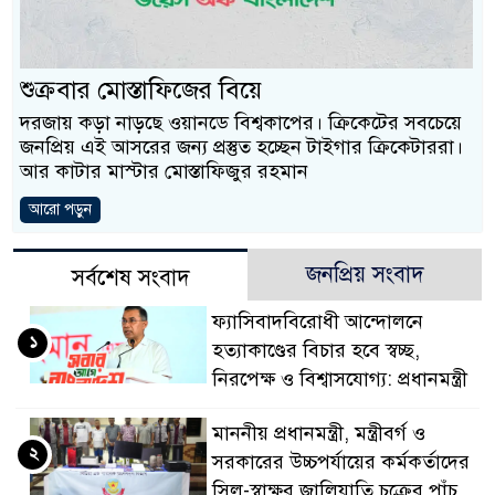
প্রধানমন্ত্রী
মিরপুর মডেল থানার 
শুক্রবার মোস্তাফিজের বিয়ে
মাদক কারবারি গ্রেফতার
দরজায় কড়া নাড়ছে ওয়ানডে বিশ্বকাপের। ক্রিকেটের সবচেয়ে
জনপ্রিয় এই আসরের জন্য প্রস্তুত হচ্ছেন টাইগার ক্রিকেটাররা।
২৮ লাখ টাকার জাল ন
আর কাটার মাস্টার মোস্তাফিজুর রহমান
থানা পুলিশ
আরো পড়ুন
যেকোনো সময় বেনজীরের 
জনপ্রিয় সংবাদ
সর্বশেষ সংবাদ
নেতৃত্ব ও গণতন্ত্রের মূ
ফ্যাসিবাদবিরোধী আন্দোলনে
১
যে ভাবে ডেভিড ইমনের
হত্যাকাণ্ডের বিচার হবে স্বচ্ছ,
নিরপেক্ষ ও বিশ্বাসযোগ্য: প্রধানমন্ত্রী
‘আজহার খান’
মাননীয় প্রধানমন্ত্রী, মন্ত্রীবর্গ ও
অবৈধ বিদেশি পিস্তল, 
২
সরকারের উচ্চপর্যায়ের কর্মকর্তাদের
জড়িত কিশোর গ্যাংয়ের চার
সিল-স্বাক্ষর জালিয়াতি চক্রের পাঁচ