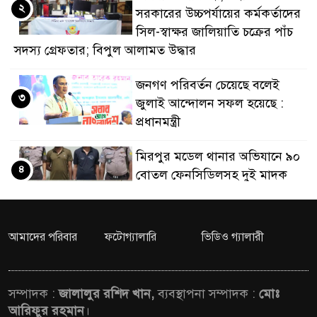
২
সরকারের উচ্চপর্যায়ের কর্মকর্তাদের
ডাকাতির প্রস্তুতিকাল
সিল-স্বাক্ষর জালিয়াতি চক্রের পাঁচ
সদস্য গ্রেফতার; বিপুল আলামত উদ্ধার
থানা পুলিশ
জনগণ পরিবর্তন চেয়েছে বলেই
৩
জুলাই আন্দোলন সফল হয়েছে :
প্রধানমন্ত্রী
মিরপুর মডেল থানার অভিযানে ৯০
৪
বোতল ফেনসিডিলসহ দুই মাদক
কারবারি গ্রেফতার
২৮ লাখ টাকার জাল নোটসহ
আমাদের পরিবার
ফটোগ্যালারি
ভিডিও গ্যালারী
৫
দুইজনকে গ্রেফতার করেছে গুলশান
থানা পুলিশ
সম্পাদক :
জালালুর রশিদ খান,
ব্যবস্থাপনা সম্পাদক :
মোঃ
যেকোনো সময় বেনজীরের
আরিফুর রহমান
।
৬