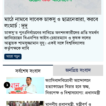
প্রধানমন্ত্রী
মিরপুর মডেল থানার 
মাঠে নামবে সাবেক ডাকসু ও ছাত্রনেতারা, করবে
মাদক কারবারি গ্রেফতার
লংমার্চ : দুদু
ডাকসু’র পুনঃনির্বাচনের দাবিতে অনশনকারীদের প্রতি সমর্থন
২৮ লাখ টাকার জাল নো
জানিয়েছেন বিএনপির ভাইস-চেয়ারম্যান ও কৃষক দলের
আহ্বায়ক শামসুজ্জামান দুদু। একই সঙ্গে বিশ্ববিদ্যালয়
থানা পুলিশ
কর্তৃপক্ষকে দাবি
যেকোনো সময় বেনজীরের 
আরো পড়ুন
নেতৃত্ব ও গণতন্ত্রের মূর
জনপ্রিয় সংবাদ
সর্বশেষ সংবাদ
যে ভাবে ডেভিড ইমনের
ফ্যাসিবাদবিরোধী আন্দোলনে
‘আজহার খান’
১
হত্যাকাণ্ডের বিচার হবে স্বচ্ছ,
নিরপেক্ষ ও বিশ্বাসযোগ্য: প্রধানমন্ত্রী
অবৈধ বিদেশি পিস্তল, 
জড়িত কিশোর গ্যাংয়ের চার
মাননীয় প্রধানমন্ত্রী, মন্ত্রীবর্গ ও