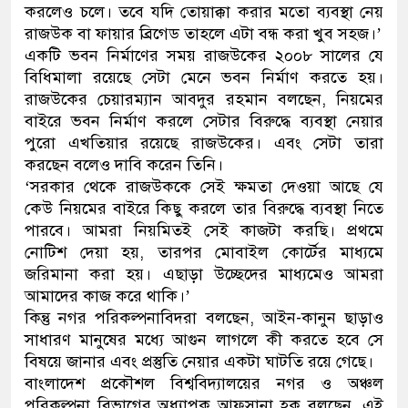
করলেও চলে। তবে যদি তোয়াক্কা করার মতো ব্যবস্থা নেয়
রাজউক বা ফায়ার ব্রিগেড তাহলে এটা বন্ধ করা খুব সহজ।’
একটি ভবন নির্মাণের সময় রাজউকের ২০০৮ সালের যে
বিধিমালা রয়েছে সেটা মেনে ভবন নির্মাণ করতে হয়।
রাজউকের চেয়ারম্যান আবদুর রহমান বলছেন, নিয়মের
বাইরে ভবন নির্মাণ করলে সেটার বিরুদ্ধে ব্যবস্থা নেয়ার
পুরো এখতিয়ার রয়েছে রাজউকের। এবং সেটা তারা
করছেন বলেও দাবি করেন তিনি।
‘সরকার থেকে রাজউককে সেই ক্ষমতা দেওয়া আছে যে
কেউ নিয়মের বাইরে কিছু করলে তার বিরুদ্ধে ব্যবস্থা নিতে
পারবে। আমরা নিয়মিতই সেই কাজটা করছি। প্রথমে
নোটিশ দেয়া হয়, তারপর মোবাইল কোর্টের মাধ্যমে
জরিমানা করা হয়। এছাড়া উচ্ছেদের মাধ্যমেও আমরা
আমাদের কাজ করে থাকি।’
কিন্তু নগর পরিকল্পনাবিদরা বলছেন, আইন-কানুন ছাড়াও
সাধারণ মানুষের মধ্যে আগুন লাগলে কী করতে হবে সে
বিষয়ে জানার এবং প্রস্তুতি নেয়ার একটা ঘাটতি রয়ে গেছে।
বাংলাদেশ প্রকৌশল বিশ্ববিদ্যালয়ের নগর ও অঞ্চল
পরিকল্পনা বিভাগের অধ্যাপক আফসানা হক বলছেন, এই