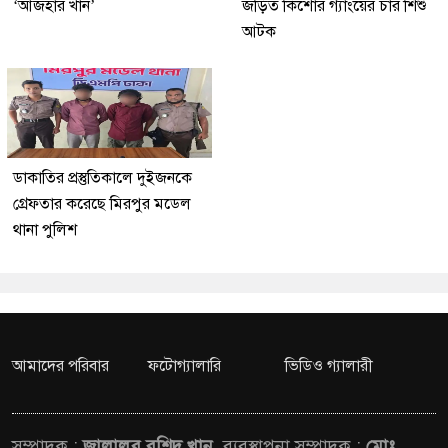
‘আজহার খান’
জড়িত কিশোর গ্যাংয়ের চার শিশু
আটক
ডাকাতির প্রস্তুতিকালে দুইজনকে
গ্রেফতার করেছে মিরপুর মডেল
থানা পুলিশ
আমাদের পরিবার
ফটোগ্যালারি
ভিডিও গ্যালারী
সম্পাদক :
জালালুর রশিদ খান,
ব্যবস্থাপনা সম্পাদক :
মোঃ