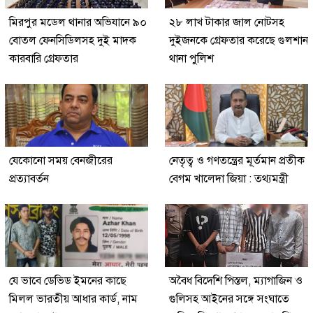
মিরপুর মডেল থানার অভিযানে ৯০
২৮ লাখ টাকার জাল নোটসহ
বোতল ফেনসিডিলসহ দুই মাদক
দুইজনকে গ্রেফতার করেছে গুলশান
কারবারি গ্রেফতার
থানা পুলিশ
যেকোনো সময় বেনজীরের
নেতৃত্ব ও গণতন্ত্রের মূর্তমান প্রতীক
প্রত্যাবর্তন
বেগম খালেদা জিয়া : তথ্যমন্ত্রী
যে ভাবে ডেভিড ইমনের কাছে
অবৈধ বিদেশি পিস্তল, ম্যাগাজিন ও
মিলল ভারতীয় আধার কার্ড, নাম
গুলিসহ আইনের সঙ্গে সংঘাতে