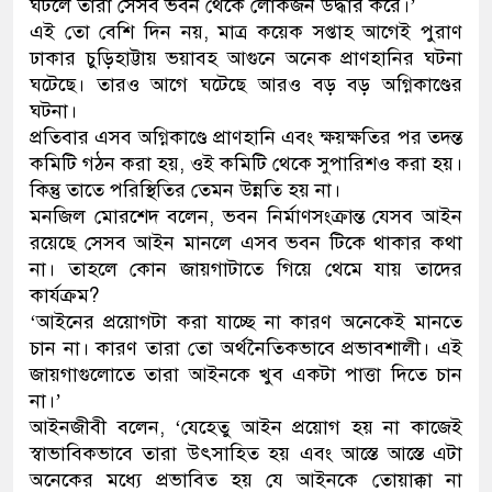
ঘটলে তারা সেসব ভবন থেকে লোকজন উদ্ধার করে।’
এই তো বেশি দিন নয়, মাত্র কয়েক সপ্তাহ আগেই পুরাণ
ঢাকার চুড়িহাট্টায় ভয়াবহ আগুনে অনেক প্রাণহানির ঘটনা
ঘটেছে। তারও আগে ঘটেছে আরও বড় বড় অগ্নিকাণ্ডের
ঘটনা।
প্রতিবার এসব অগ্নিকাণ্ডে প্রাণহানি এবং ক্ষয়ক্ষতির পর তদন্ত
কমিটি গঠন করা হয়, ওই কমিটি থেকে সুপারিশও করা হয়।
কিন্তু তাতে পরিস্থিতির তেমন উন্নতি হয় না।
মনজিল মোরশেদ বলেন, ভবন নির্মাণসংক্রান্ত যেসব আইন
রয়েছে সেসব আইন মানলে এসব ভবন টিকে থাকার কথা
না। তাহলে কোন জায়গাটাতে গিয়ে থেমে যায় তাদের
কার্যক্রম?
‘আইনের প্রয়োগটা করা যাচ্ছে না কারণ অনেকেই মানতে
চান না। কারণ তারা তো অর্থনৈতিকভাবে প্রভাবশালী। এই
জায়গাগুলোতে তারা আইনকে খুব একটা পাত্তা দিতে চান
না।’
আইনজীবী বলেন, ‘যেহেতু আইন প্রয়োগ হয় না কাজেই
স্বাভাবিকভাবে তারা উৎসাহিত হয় এবং আস্তে আস্তে এটা
অনেকের মধ্যে প্রভাবিত হয় যে আইনকে তোয়াক্কা না