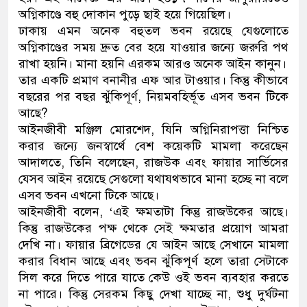
অগ্নিকাণ্ডে বহু দোকান পুড়ে ছাই হয়ে গিয়েছিল।
ডাকাতির প্রস্তুতিকালে দুইজনকে
ঢাকায় এমন অনেক বহুতল ভবন রয়েছে যেগুলোতে
অগ্নিকাণ্ডের সময় দ্রুত বের হয়ে যাওয়ার জন্যে জরুরি পথ
থানা পুলিশ
রাখা হয়নি। মানা হয়নি এরকম আরও অনেক আইন কানুন।
তার একটি প্রমাণ বনানীর এফ আর টাওয়ার। কিন্তু কীভাবে
বছরের পর বছর ঝুঁকিপূর্ণ, নিয়মবহির্ভূত এসব ভবন টিকে
আছে?
আইনজীবী মঞ্জিল মোরশেদ, যিনি অগ্নিনিরাপত্তা নিশ্চিত
করার জন্যে জনস্বার্থে বেশ কয়েকটি মামলা করেছেন
আদালতে, তিনি বলেছেন, রাজউক এবং ফায়ার সার্ভিসের
যেসব আইন রয়েছে সেগুলো যথাযথভাবে মানা হচ্ছে না বলে
এসব ভবন এখনো টিকে আছে।
আইনজীবী বলেন, ‘এই ক্ষমতাটা কিন্তু রাজউকের আছে।
কিন্তু রাজউকের পক্ষ থেকে সেই ক্ষমতার প্রয়োগ আমরা
দেখি না। ফায়ার ব্রিগেডের যে আইন আছে সেখানে মামলা
করার বিধান আছে এবং ভবন ঝুঁকিপূর্ণ হলে তারা সেটাকে
সিল করে দিতে পারে যাতে কেউ ওই ভবন ব্যবহার করতে
না পারে। কিন্তু সেরকম কিছু দেখা যাচ্ছে না, শুধু দুর্ঘটনা