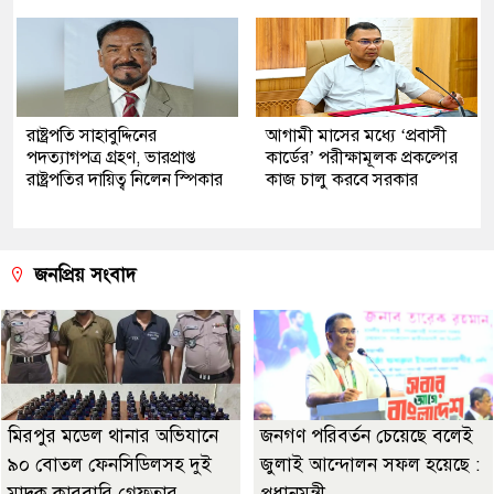
রাষ্ট্রপতি সাহাবুদ্দিনের
আগামী মাসের মধ্যে ‘প্রবাসী
পদত্যাগপত্র গ্রহণ, ভারপ্রাপ্ত
কার্ডের’ পরীক্ষামূলক প্রকল্পের
রাষ্ট্রপতির দায়িত্ব নিলেন স্পিকার
কাজ চালু করবে সরকার
জনপ্রিয় সংবাদ
মিরপুর মডেল থানার অভিযানে
জনগণ পরিবর্তন চেয়েছে বলেই
৯০ বোতল ফেনসিডিলসহ দুই
জুলাই আন্দোলন সফল হয়েছে :
মাদক কারবারি গ্রেফতার
প্রধানমন্ত্রী