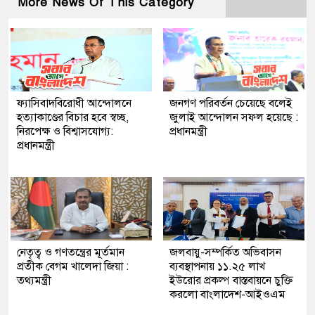
More News Of This Category
ফ্যাসিবাদবিরোধী আন্দোলনে
জনগণ পরিবর্তন চেয়েছে বলেই
হত্যাকাণ্ডের বিচার হবে স্বচ্ছ,
জুলাই আন্দোলন সফল হয়েছে :
নিরপেক্ষ ও বিশ্বাসযোগ্য:
প্রধানমন্ত্রী
প্রধানমন্ত্রী
নেতৃত্ব ও গণতন্ত্রের মূর্তমান
জলবায়ু-সম্পর্কিত অভিবাসন
প্রতীক বেগম খালেদা জিয়া :
ব্যবস্থাপনায় ১১.২৫ লাখ
তথ্যমন্ত্রী
ইউরোর প্রকল্প বাস্তবায়নে চুক্তি
করলো বাংলাদেশ-আইওএম