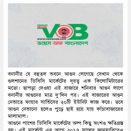
প্রধানমন্ত্রী
মিরপুর মডেল থানার অভিযানে 
মাদক কারবারি গ্রেফতার
২৮ লাখ টাকার জাল নোটসহ দুইজ
থানা পুলিশ
যেকোনো সময় বেনজীরের প্রত্যাবর
বনানীর যে বহুতল ভবনে আগুন লেগেছে সেখান থেকে
নেতৃত্ব ও গণতন্ত্রের মূর্তমান প্রত
গুলশানের ডিসিসি মার্কেটের দূরত্ব এক কিলোমিটারের
মতো। ছাপড়া দেওয়া এই বাজারে শনিবার আগুন লাগে
যে ভাবে ডেভিড ইমনের কাছে মিল
বনানীর আগুনের মাত্র দু’দিন পর। এই বাজারের আগুন
নেভাতে ফায়ার সার্ভিসের ২০টি ইউনিট কাজ করে। তবে
‘আজহার খান’
আগুন নেভানো হলেও পুড়ে ছাই হয়ে যায় কাঁচাবাজারের
মালামাল।
অবৈধ বিদেশি পিস্তল, ম্যাগাজিন
আগুনে পাশের ডিসিসি মার্কেটের অল্প কিছু অংশও ক্ষতিগ্রস্ত
জড়িত কিশোর গ্যাংয়ের চার শিশু আটক
হয়। এই মার্কেটে এর আগে ২০১৭ সালের জানুয়ারিতেও