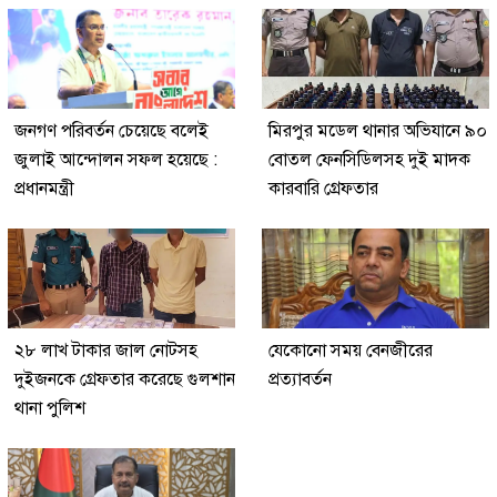
জনগণ পরিবর্তন চেয়েছে বলেই
মিরপুর মডেল থানার অভিযানে ৯০
জুলাই আন্দোলন সফল হয়েছে :
বোতল ফেনসিডিলসহ দুই মাদক
প্রধানমন্ত্রী
কারবারি গ্রেফতার
২৮ লাখ টাকার জাল নোটসহ
যেকোনো সময় বেনজীরের
দুইজনকে গ্রেফতার করেছে গুলশান
প্রত্যাবর্তন
থানা পুলিশ