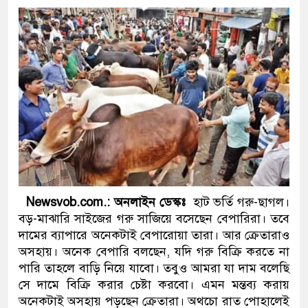
ও বিশ্বাসযোগ্য: প্রধানমন্ত্রী
মাননীয় প্রধানমন্ত্রী, মন্ত্রীবর্গ ও 
সিল-স্বাক্ষর জালিয়াতি চক্রের পাঁচ সদ
উদ্ধার
জনগণ পরিবর্তন চেয়েছে বলেই জ
প্রধানমন্ত্রী
মিরপুর মডেল থানার অভিযানে 
Newsvob.com.: অনলাইন ডেস্কঃ
হাট ভর্তি গরু-ছাগল।
মাদক কারবারি গ্রেফতার
বড়-মাঝারি সাইজের গরু সাজিয়ে বসেছেন বেপারিরা। তবে
দামের ব্যাপারে অনেকটাই বেপারোয়া তারা। আর ক্রেতারাও
২৮ লাখ টাকার জাল নোটসহ দুইজ
অসহায়। অনেক বেপারি বলছেন, যদি গরু বিক্রি করতে না
পারি তাহলে বাড়ি নিয়ে যাবো। তবুও আমরা যা দাম বলেছি
থানা পুলিশ
সে দামে বিক্রি করার চেষ্টা করবো। এমন মন্তব্য করায়
অনেকটাই অসহায় পড়ছেন ক্রেতারা। অথচো রাত পোহালেই
যেকোনো সময় বেনজীরের প্রত্যাবর