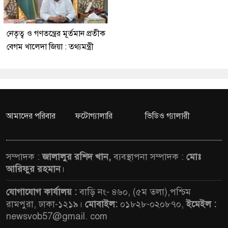
নেতৃত্ব ও গণতন্ত্রের মূর্তমান প্রতীক
বেগম খালেদা জিয়া : তথ্যমন্ত্রী
আমাদের পরিবার
ফটোগ্যালারি
ভিডিও গ্যালারী
সম্পাদক :
জালালুর রশিদ খান,
ব্যবস্থাপনা সম্পাদক :
মোঃ
আরিফুর রহমান
।
যোগাযোগ কার্যালয় :
বাড়ি নং- ৪৬০, (৫ম তলা),পশ্চিম
রামপুরা, ঢাকা-১২১৯।
মোবাইল:
০১৮২৮-০২০৮৭০,
ইমেইল :
newsvob57@gmail. com