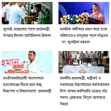
জুলাই যোদ্ধাদের পাশে প্রধানমন্ত্রী,
মানবিক অঙ্গীকার ধারণ করে ড্যাব
উপহার দিলেন অটোরিকশা-রিকশা
ভবিষ্যতেও মানুষের পাশে দাঁড়াবে
: ডা. জুবাইদা রহমান
ফ্যাসিবাদবিরোধী আন্দোলনে
মাননীয় প্রধানমন্ত্রী, মন্ত্রীবর্গ ও
হত্যাকাণ্ডের বিচার হবে স্বচ্ছ,
সরকারের উচ্চপর্যায়ের কর্মকর্তাদের
নিরপেক্ষ ও বিশ্বাসযোগ্য: প্রধানমন্ত্রী
সিল-স্বাক্ষর জালিয়াতি চক্রের পাঁচ
সদস্য গ্রেফতার; বিপুল আলামত
উদ্ধার