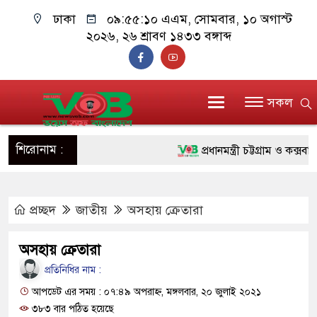
ঢাকা
০৯:৫৫:১১ এএম
, সোমবার, ১০ অগাস্ট
২০২৬, ২৬ শ্রাবণ ১৪৩৩ বঙ্গাব্দ
সকল
শিরোনাম :
প্রধানমন্ত্রী চট্টগ্রাম ও কক্সবাজার
জুলাই যোদ্ধাদের পাশে প্রধানমন্ত
প্রচ্ছদ
জাতীয়
অসহায় ক্রেতারা
রিকশা
মানবিক অঙ্গীকার ধারণ করে ড্যা
অসহায় ক্রেতারা
দাঁড়াবে : ডা. জুবাইদা রহমান
প্রতিনিধির নাম :
আপডেট এর সময় : ০৭:৪৯ অপরাহ্ন, মঙ্গলবার, ২০ জুলাই ২০২১
ফ্যাসিবাদবিরোধী আন্দোলনে হত্যাকা
৩৮৩ বার পঠিত হয়েছে