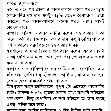
পবিত্র ঈদুল আজহা।
নেতৃত্ব ও গণতন্ত্রের মূর্তমান প্রত
তবে এ বছর পশু কেনা ও লালনপালনে অনেক খরচ বাড়ায়
কোরবানির পশু দাম একটু বাড়তি চাচ্ছেন বেপারিরা। তারা
বলছেন, গরু লালন-পালনে অনেক খরচ। ন্যায্য দামই
চাচ্ছেন তারা।
বাড্ডার বাসিন্দা সরদার নাসির বলেন, ৭২ হাজার টাকা
দিয়ে একটি গরু কিনলাম। এবার দাম কিছুটা বেশি। গতবার
এই আকারের গরু কিনেছে ৬২ হাজার টাকায়।
গুলশানের বাসিন্দা রিফাত শাহরিয়ার বলেন, এবার দামটা
একটু বেশি মনে হচ্ছে। আর বেপারিরা তো এক দাম বলেই
বসে থাকে তারা।
কলাবাগানের বাসিন্দা শোভন জানিয়েছেন, বেপারিরা দাম
হাঁকাচ্ছেন বেশি। শুধু হাঁকাচ্ছেন তা-ই না, যা দাম বলছেন,
সেখান থেকে নামতেই চাচ্ছেন না তারা।
মিরপুরের সাইদ জানিয়েছেন, দুপুর ২টা এসেছেন গাবতলীর
হাটে। উদ্দেশ্য ৬০/৭০ হাজার টাকার মধ্যে মাঝারি সাইজের
গরু কেনা। কিন্তু বেপারিরা যে দাম চাইছেন তা তার কাছে
একটু বেশিই মনে হচ্ছে।
কমলাপুরের জাহিদ জানিয়েছে, ২ দিন বিভিন্ন হাটে ঘুরেছি।