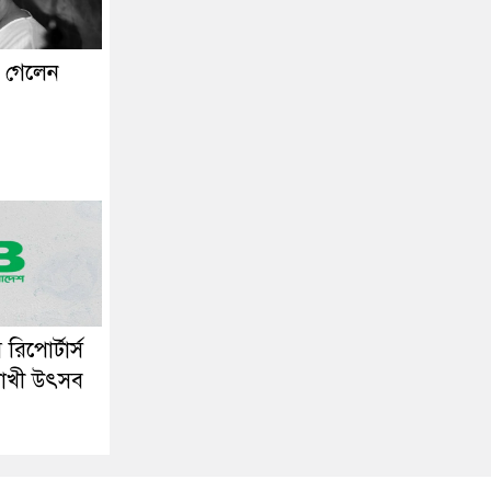
া গেলেন
রিপোর্টার্স
শাখী উৎসব