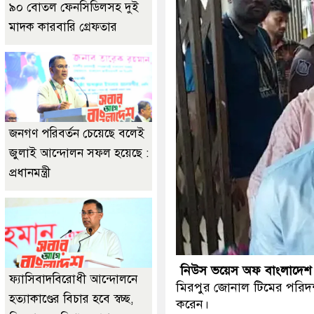
৯০ বোতল ফেনসিডিলসহ দুই
র প্রস্তুতিকালে দুইজনকে গ্রেফতার করেছে মিরপুর মডেল থানা পুলিশ
মাদক কারবারি গ্রেফতার
জনগণ পরিবর্তন চেয়েছে বলেই
জুলাই আন্দোলন সফল হয়েছে :
প্রধানমন্ত্রী
নিউস ভয়েস অফ বাংলাদেশ
ফ্যাসিবাদবিরোধী আন্দোলনে
মিরপুর জোনাল টিমের পরিদ
হত্যাকাণ্ডের বিচার হবে স্বচ্ছ,
করেন।