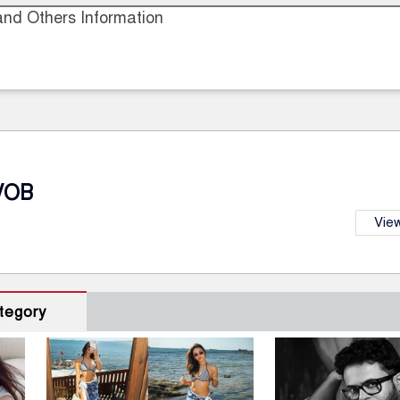
nd Others Information
VOB
View
tegory