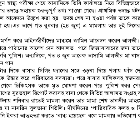
্বাস্থ্য পরীক্ষা শেষে আসামিকে ডিবি কার্যালয়ে নিয়ে বিভিন্নভাবে
 তদন্তে সহায়ক গুরুত্বপূর্ণ তথ্য পাওয়া গেছে। প্রাথমিক তদন্তে ঘটন
বলে আবেদনে উল্লেখ করা হয়। তদন্ত শেষ না হওয়া পর্যন্ত তাকে ক
 হয়।এর আগে গত বুধবার (২৪ জুন) এ মামলায় তার দুই দিনের রি
মর্পণ করে আইনজীবীদের মাধ্যমে জামিন আবেদন করেন আলভী। শ
গারে পাঠানোর আদেশ দেন আদালত। পরে জিজ্ঞাসাবাদের জন্য তা
ডিবি পুলিশ। অন্যদিকে, গত ৪ জুন আরেক আসামি আলভীর মা নাস
িন পান।
ার দিকে বাসার সিলিং ফ্যানের সঙ্গে ওড়না দিয়ে গলায় ফাঁস দে
াকে উদ্ধার করে পরিবারের সদস্যরা। পরে বাসার মালিকসহ স্বজনর
য়ে গেলে চিকিৎসক তাকে মৃত ঘোষণা করেন।পরে পুলিশ খবর পেয়ে
শের সুরতহাল রিপোর্ট করাসহ বাসা থেকে বিভিন্ন আলামত সংগ্রহ 
ঘটনায় শনিবার রাতেই মামলা করেন তার মামা শেখ তানভীর আহ
া নাসরিন সুলতানা শিউলি। দীর্ঘদিনের ‘পারিবারিক কলহ ও বি
গনি ইকরা আত্মহত্যা করতে ‘বাধ্য হয়েছেন’ বলে মামলায় অভিযোগ 