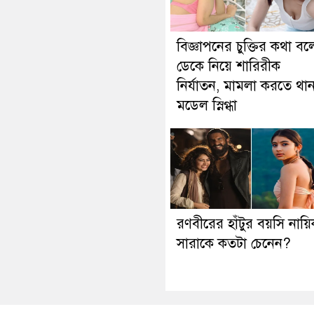
বিজ্ঞাপনের চুক্তির কথা বল
ডেকে নিয়ে শারিরীক
নির্যাতন, মামলা করতে থা
মডেল স্নিগ্ধা
রণবীরের হাঁটুর বয়সি নায়ি
সারাকে কতটা চেনেন?