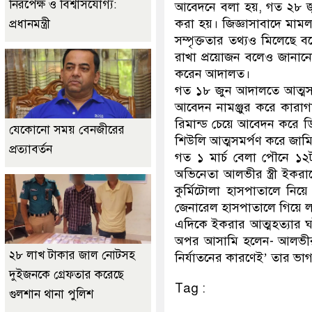
নিরপেক্ষ ও বিশ্বাসযোগ্য:
আবেদনে বলা হয়, গত ২৮ জুন স
করা হয়। জিজ্ঞাসাবাদে মামলার
প্রধানমন্ত্রী
সম্পৃক্ততার তথ্যও মিলেছে 
রাখা প্রয়োজন বলেও জানানো
করেন আদালত।
গত ১৮ জুন আদালতে আত্মস
আবেদন নামঞ্জুর করে কারা
রিমান্ড চেয়ে আবেদন করে 
যেকোনো সময় বেনজীরের
শিউলি আত্মসমর্পণ করে জাম
প্রত্যাবর্তন
গত ১ মার্চ বেলা পৌনে ১২ট
অভিনেতা আলভীর স্ত্রী ইকর
কুর্মিটোলা হাসপাতালে নি
জেনারেল হাসপাতালে গিয়ে লা
এদিকে ইকরার আত্মহত্যার 
অপর আসামি হলেন- আলভীর ম
২৮ লাখ টাকার জাল নোটসহ
নির্যাতনের কারণেই’ তার ভা
দুইজনকে গ্রেফতার করেছে
Tag :
গুলশান থানা পুলিশ