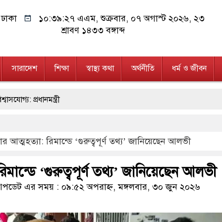
ঢাকা
১০:৩৯:২৮ এএম
, শুক্রবার, ০৭ অগাস্ট ২০২৬, ২৩
শ্রাবণ ১৪৩৩ বঙ্গাব্দ
সারাদেশ
শিক্ষা
স্বাস্থ্য কথা
অর্থনীতি
ধর্ম ও জীবন
মন্ত্রী
িয়াতি চক্রের পাঁচ সদস্য গ্রেফতার; বিপুল আলামত উদ্ধার
র আত্মহত্যা: রিমান্ডে ‘গুরুত্বপূর্ণ তথ্য’ জানিয়েছেন আলভী
পুর মডেল থানার অভিযানে ৯০ বোতল ফেনসিডিলসহ দুই মাদক কারবারি গ্রেফ
যেকোনো সময় বেনজীরের প্রত্যাবর্তন
িমান্ডে ‘গুরুত্বপূর্ণ তথ্য’ জানিয়েছেন আলভী
ভিড ইমনের কাছে মিলল ভারতীয় আধার কার্ড, নাম ‘আজহার খান’
ডেট এর সময় : ০৯:৫২ অপরাহ্ন, মঙ্গলবার, ৩০ জুন ২০২৬
য়ের চার শিশু আটক