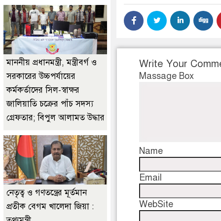
মাননীয় প্রধানমন্ত্রী, মন্ত্রীবর্গ ও
Write Your Comm
Massage Box
সরকারের উচ্চপর্যায়ের
কর্মকর্তাদের সিল-স্বাক্ষর
জালিয়াতি চক্রের পাঁচ সদস্য
গ্রেফতার; বিপুল আলামত উদ্ধার
Name
Email
নেতৃত্ব ও গণতন্ত্রের মূর্তমান
WebSite
প্রতীক বেগম খালেদা জিয়া :
তথ্যমন্ত্রী