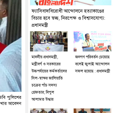
ফ্যাসিবাদবিরোধী আন্দোলনে হত্যাকাণ্ডের
বিচার হবে স্বচ্ছ, নিরপেক্ষ ও বিশ্বাসযোগ্য:
প্রধানমন্ত্রী
মাননীয় প্রধানমন্ত্রী,
জনগণ পরিবর্তন চেয়েছে
মন্ত্রীবর্গ ও সরকারের
বলেই জুলাই আন্দোলন
উচ্চপর্যায়ের কর্মকর্তাদের
সফল হয়েছে : প্রধানমন্ত্রী
সিল-স্বাক্ষর জালিয়াতি
চক্রের পাঁচ সদস্য
গ্রেফতার; বিপুল
ডিবি পুলিশের
আলামত উদ্ধার
রাখার আবেদন