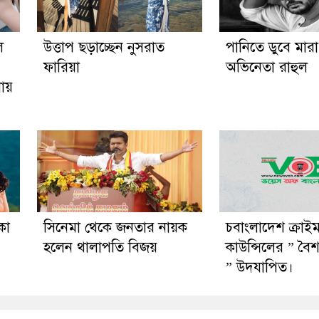
ে
উত্তাপ ছড়াচ্ছেন নুসরাত
পানিতে ডুবে মার
ফারিয়া
অভিনেতা রাহুল
নায়
কা
সিনেমা থেকে জনতার নায়ক
চবাংলাদেশ ক্রাইম 
হলেন থালাপতি বিজয়
কাউন্সিলের ” বৈ
” উদযাপিত।