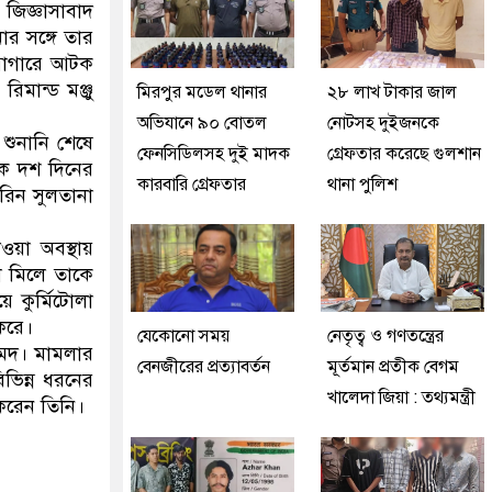
 জিজ্ঞাসাবাদ
ার সঙ্গে তার
ারাগারে আটক
মান্ড মঞ্জু
মিরপুর মডেল থানার
২৮ লাখ টাকার জাল
অভিযানে ৯০ বোতল
নোটসহ দুইজনকে
ুনানি শেষে
ফেনসিডিলসহ দুই মাদক
গ্রেফতার করেছে গুলশান
কে দশ দিনের
কারবারি গ্রেফতার
থানা পুলিশ
রিন সুলতানা
ওয়া অবস্থায়
া মিলে তাকে
 কুর্মিটোলা
করে।
যেকোনো সময়
নেতৃত্ব ও গণতন্ত্রের
মেদ। মামলার
বেনজীরের প্রত্যাবর্তন
মূর্তমান প্রতীক বেগম
ভিন্ন ধরনের
খালেদা জিয়া : তথ্যমন্ত্রী
করেন তিনি।