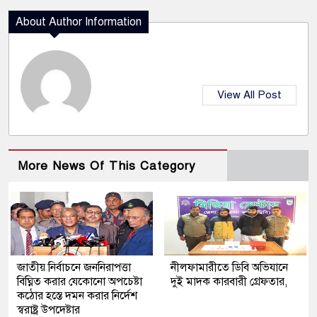
About Author Information
View All Post
More News Of This Category
জাতীয় নির্বাচনে জননিরাপত্তা
নীলফামারীতে ডিবি অভিযানে
বিঘ্নিত করার যেকোনো অপচেষ্টা
দুই মাদক কারবারী গ্রেফতার,
কঠোর হস্তে দমন করার নির্দেশ
স্বরাষ্ট্র উপদেষ্টার