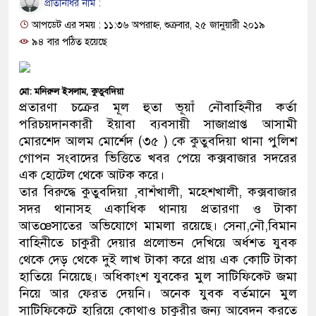
প্রতিনিধির নাম :
প্রধানমন্ত্রী
আপডেট এর সময় : ১১:৩৬ অপরাহ্ন, শুক্রবার, ২৫ জানুয়ারী ২০১৯
মিরপুর মডেল থানার অভিযানে ৯০
৯৪ বার পঠিত হয়েছে
মাদক কারবারি গ্রেফতার
মো: মনিরুল ইসলাম, কুতুবদিয়া
২৮ লাখ টাকার জাল নোটসহ দুইজন
প্রতারণা চক্রের মূল হুতা ভূয়াঁ নৌবাহিনীর কর্তা
পরিচয়দানকারী ইয়াবা ব্যবসায়ী সাজাপ্রাপ্ত আসামী
থানা পুলিশ
মোরশেদ আলম মোর্শেদ (৩৫ ) কে কুতুবদিয়া থানা পুলিশ
গোপন সংবাদের ভিত্তিতে খবর পেয়ে কক্সবাজার সদরের
যেকোনো সময় বেনজীরের প্রত্যাবর্
এক হোটেল থেকে আটক করে।
নেতৃত্ব ও গণতন্ত্রের মূর্তমান প্রতীক
তার বিরুদ্ধে কুতুবদিয়া ,বাশঁখালী, মহেশখালী, কক্সবাজার
সদর থানাসহ একাধিক থানায় প্রতারণা ও টাকা
যে ভাবে ডেভিড ইমনের কাছে মিলল
আতœসাতের অভিযোগে মামলা রয়েছে। সেনা,নৌ,বিমান
বাহিনীতে চাকুরী দেয়ার প্রলোভন দেখিয়ে অর্ধশত যুবক
‘আজহার খান’
থেকে দেড় থেকে দুই লাখ টাকা করে প্রায় এক কোটি টাকা
হাতিয়ে নিয়েছে। অধিকাংশ যুবকের মুল সাটিফিকেট জমা
অবৈধ বিদেশি পিস্তল, ম্যাগাজিন ও
নিয়ে আর ফেরত দেয়নি। অনেক যুবক বর্তমানে মুল
জড়িত কিশোর গ্যাংয়ের চার শিশু আটক
সাটিফিকেটে হারিয়ে কোথাও চাকুরীর জন্য আবেদন করতে