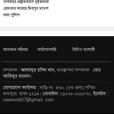
ডাকাতির প্রস্তুতিকালে দুইজনকে
গ্রেফতার করেছে মিরপুর মডেল
থানা পুলিশ
আমাদের পরিবার
ফটোগ্যালারি
ভিডিও গ্যালারী
সম্পাদক :
জালালুর রশিদ খান,
ব্যবস্থাপনা সম্পাদক :
মোঃ
আরিফুর রহমান
।
যোগাযোগ কার্যালয় :
বাড়ি নং- ৪৬০, (৫ম তলা),পশ্চিম
রামপুরা, ঢাকা-১২১৯।
মোবাইল:
০১৮২৮-০২০৮৭০,
ইমেইল :
newsvob57@gmail. com