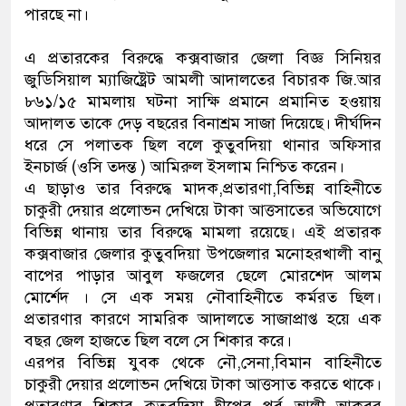
পারছে না।
ডাকাতির প্রস্তুতিকালে দুইজনকে গ
এ প্রতারকের বিরুদ্ধে কক্সবাজার জেলা বিজ্ঞ সিনিয়র
থানা পুলিশ
জুডিসিয়াল ম্যাজিষ্ট্রেট আমলী আদালতের বিচারক জি.আর
৮৬১/১৫ মামলায় ঘটনা সাক্ষি প্রমানে প্রমানিত হওয়ায়
আদালত তাকে দেড় বছরের বিনাশ্রম সাজা দিয়েছে। দীর্ঘদিন
ধরে সে পলাতক ছিল বলে কুতুবদিয়া থানার অফিসার
ইনচার্জ (ওসি তদন্ত ) আমিরুল ইসলাম নিশ্চিত করেন।
এ ছাড়াও তার বিরুদ্ধে মাদক,প্রতারণা,বিভিন্ন বাহিনীতে
চাকুরী দেয়ার প্রলোভন দেখিয়ে টাকা আত্তসাতের অভিযোগে
বিভিন্ন থানায় তার বিরুদ্ধে মামলা রয়েছে। এই প্রতারক
কক্সবাজার জেলার কুতুবদিয়া উপজেলার মনোহরখালী বানু
বাপের পাড়ার আবুল ফজলের ছেলে মোরশেদ আলম
মোর্শেদ । সে এক সময় নৌবাহিনীতে কর্মরত ছিল।
প্রতারণার কারণে সামরিক আদালতে সাজাপ্রাপ্ত হয়ে এক
বছর জেল হাজতে ছিল বলে সে শিকার করে।
এরপর বিভিন্ন যুবক থেকে নৌ,সেনা,বিমান বাহিনীতে
চাকুরী দেয়ার প্রলোভন দেখিয়ে টাকা আত্তসাত করতে থাকে।