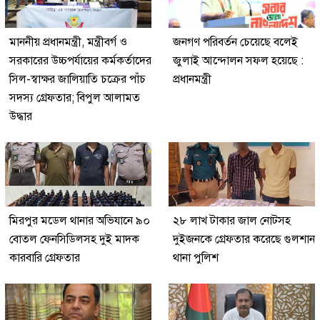
মাননীয় প্রধানমন্ত্রী, মন্ত্রীবর্গ ও
জনগণ পরিবর্তন চেয়েছে বলেই
সরকারের উচ্চপর্যায়ের কর্মকর্তাদের
জুলাই আন্দোলন সফল হয়েছে :
সিল-স্বাক্ষর জালিয়াতি চক্রের পাঁচ
প্রধানমন্ত্রী
সদস্য গ্রেফতার; বিপুল আলামত
উদ্ধার
মিরপুর মডেল থানার অভিযানে ৯০
২৮ লাখ টাকার জাল নোটসহ
বোতল ফেনসিডিলসহ দুই মাদক
দুইজনকে গ্রেফতার করেছে গুলশান
কারবারি গ্রেফতার
থানা পুলিশ