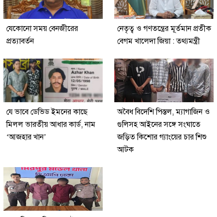
যেকোনো সময় বেনজীরের
নেতৃত্ব ও গণতন্ত্রের মূর্তমান প্রতীক
প্রত্যাবর্তন
বেগম খালেদা জিয়া : তথ্যমন্ত্রী
যে ভাবে ডেভিড ইমনের কাছে
অবৈধ বিদেশি পিস্তল, ম্যাগাজিন ও
মিলল ভারতীয় আধার কার্ড, নাম
গুলিসহ আইনের সঙ্গে সংঘাতে
‘আজহার খান’
জড়িত কিশোর গ্যাংয়ের চার শিশু
আটক