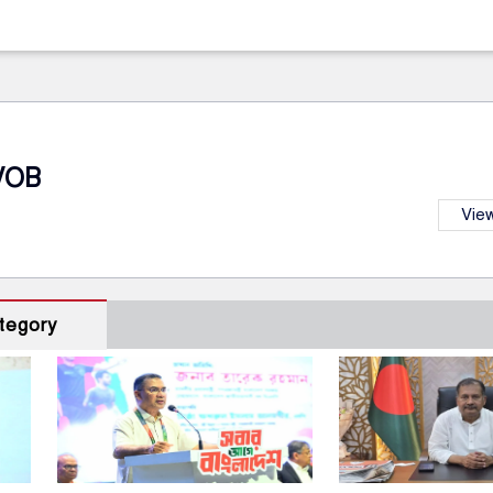
VOB
View
tegory