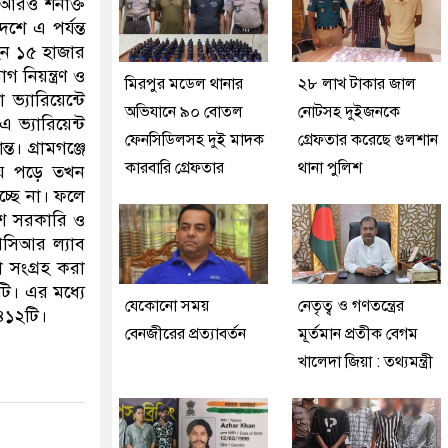
 আরও শনাক্ত
ে এ পর্যন্ত
েন ১৫ হাজার
নিয়ন্ত্রণ ও
মিরপুর মডেল থানার
২৮ লাখ টাকার জাল
্যারিয়েন্টে
অভিযানে ৯০ বোতল
নোটসহ দুইজনকে
 ভ্যারিয়েন্ট
ফেনসিডিলসহ দুই মাদক
গ্রেফতার করেছে গুলশান
। গ্রামগঞ্জে
কারবারি গ্রেফতার
থানা পুলিশ
হয়ে পড়ে তখন
চ্ছে না। ফলে
েশে সরকারি ও
পিসিআর ল্যাব
া সংগ্রহ করা
ি। এর মধ্যে
যেকোনো সময়
নেতৃত্ব ও গণতন্ত্রের
 ৪১২টি।
বেনজীরের প্রত্যাবর্তন
মূর্তমান প্রতীক বেগম
খালেদা জিয়া : তথ্যমন্ত্রী