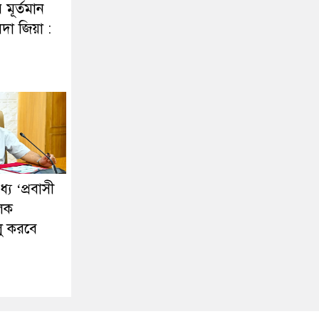
র মূর্তমান
দা জিয়া :
ে ‘প্রবাসী
ূলক
লু করবে