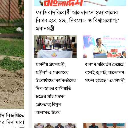
ুইজনকে গ্রেফতার করেছে মিরপুর মডেল থানা পুলিশ
ফ্যাসিবাদবিরোধী আন্দোলনে হত্যাকাণ্ডের
বিচার হবে স্বচ্ছ, নিরপেক্ষ ও বিশ্বাসযোগ্য:
প্রধানমন্ত্রী
মাননীয় প্রধানমন্ত্রী,
জনগণ পরিবর্তন চেয়েছে
মন্ত্রীবর্গ ও সরকারের
বলেই জুলাই আন্দোলন
উচ্চপর্যায়ের কর্মকর্তাদের
সফল হয়েছে : প্রধানমন্ত্রী
সিল-স্বাক্ষর জালিয়াতি
চক্রের পাঁচ সদস্য
গ্রেফতার; বিপুল
আলামত উদ্ধার
াদ বিজ্ঞপ্তিতে
গের দিন মারা