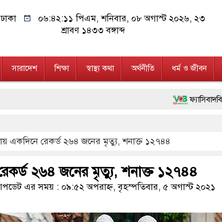
ঢাকা
০৬:৪২:১২ পিএম
, শনিবার, ০৮ অগাস্ট ২০২৬, ২৩
শ্রাবণ ১৪৩৩ বঙ্গাব্দ
সারাদেশ
শিক্ষা
স্বাস্থ্য কথা
অর্থনীতি
ধর্ম ও জীবন
ফ্যাসিবাদবিরোধী আন্দোলনে হত
মাননীয় প্রধানমন্ত্রী, মন্ত
য় একদিনে রেকর্ড ২৬৪ জনের মৃত্যু, শনাক্ত ১২৭৪৪
জনগণ পরিবর্তন চেয়েছে বল
২৮ লাখ টাকার জাল নোটসহ
কর্ড ২৬৪ জনের মৃত্যু, শনাক্ত ১২৭৪৪
নেতৃত্ব ও গণতন্ত্রের মূর্তম
ডেট এর সময় : ০৯:৫২ অপরাহ্ন, বৃহস্পতিবার, ৫ অগাস্ট ২০২১
অবৈধ বিদেশি পিস্তল, ম্য