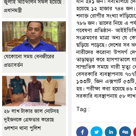
যান ২৪১ জন। সবমিলিয়ে দেশ
জুলাই আন্দোলন সফল হয়েছে :
হয়েছে ১২ হাজার ৭৪৪ জন। 
প্রধানমন্ত্রী
শনাক্ত রোগীর সংখ্যা দাঁড়
৭৮৬ জন। তাদের নিয়ে এ পর্যন
গবেষণা প্রতিষ্ঠান- আইইডিস
সংক্রমণের মাত্রা অন্য যে ক
ছড়িয়ে পড়েছে। দেশের সব অঞ্চল
নারীদের করোনা উপসর্গ দে
যেকোনো সময় বেনজীরের
তাড়াহুড়া করে হাসপাতালে যান
প্রত্যাবর্তন
সাম্প্রতিক সময়ে নারী মৃত্য
বেসরকারি ব্যবস্থাপনায় ৭০৭
১৩৩টি, জিন এক্সপার্ট ৫৩টি,
হয়। পরীক্ষা করা হয়েছে ৪৬ 
সরকারি ব্যবস্থাপনায় ৫৮ লা
Tag :
২৮ লাখ টাকার জাল নোটসহ
দুইজনকে গ্রেফতার করেছে
গুলশান থানা পুলিশ