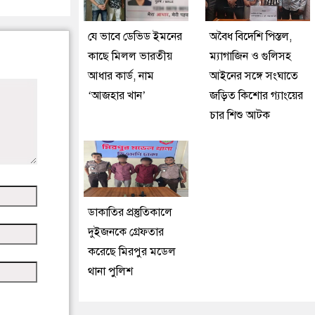
যে ভাবে ডেভিড ইমনের
অবৈধ বিদেশি পিস্তল,
কাছে মিলল ভারতীয়
ম্যাগাজিন ও গুলিসহ
আধার কার্ড, নাম
আইনের সঙ্গে সংঘাতে
‘আজহার খান’
জড়িত কিশোর গ্যাংয়ের
চার শিশু আটক
ডাকাতির প্রস্তুতিকালে
দুইজনকে গ্রেফতার
করেছে মিরপুর মডেল
থানা পুলিশ