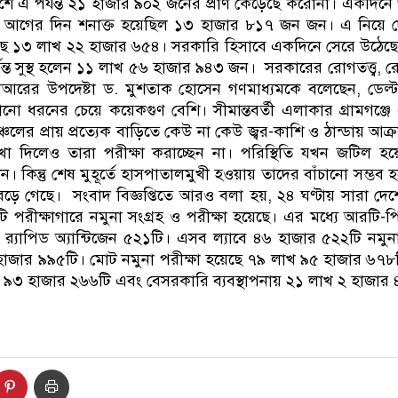
ে এ পর্যন্ত ২১ হাজার ৯০২ জনের প্রাণ কেড়েছে করোনা। একদিনে
আগের দিন শনাক্ত হয়েছিল ১৩ হাজার ৮১৭ জন জন। এ নিয়ে দেশ
িয়েছে ১৩ লাখ ২২ হাজার ৬৫৪। সরকারি হিসাবে একদিনে সেরে উঠেছ
্ত সুস্থ হলেন ১১ লাখ ৫৬ হাজার ৯৪৩ জন। সরকারের রোগতত্ত্ব, রোগ 
িআরের উপদেষ্টা ড. মুশতাক হোসেন গণমাধ্যমকে বলেছেন, ডেল্টা ভ
োনো ধরনের চেয়ে কয়েকগুণ বেশি। সীমান্তবর্তী এলাকার গ্রামগঞ্জে এ
ের প্রায় প্রত্যেক বাড়িতে কেউ না কেউ জ্বর-কাশি ও ঠান্ডায় আক্রান্ত
খা দিলেও তারা পরীক্ষা করাচ্ছেন না। পরিস্থিতি যখন জটিল 
। কিন্তু শেষ মুহূর্তে হাসপাতালমুখী হওয়ায় তাদের বাঁচানো সম্ভব হ
ু বেড়ে গেছে। সংবাদ বিজ্ঞপ্তিতে আরও বলা হয়, ২৪ ঘণ্টায় সারা দ
টি পরীক্ষাগারে নমুনা সংগ্রহ ও পরীক্ষা হয়েছে। এর মধ্যে আরটি-
 র‌্যাপিড অ্যান্টিজেন ৫২১টি। এসব ল্যাবে ৪৬ হাজার ৫২২টি নমুন
হাজার ৯৯৫টি। মোট নমুনা পরীক্ষা হয়েছে ৭৯ লাখ ৯৫ হাজার ৬৭৮ট
খ ৯৩ হাজার ২৬৬টি এবং বেসরকারি ব্যবস্থাপনায় ২১ লাখ ২ হাজার