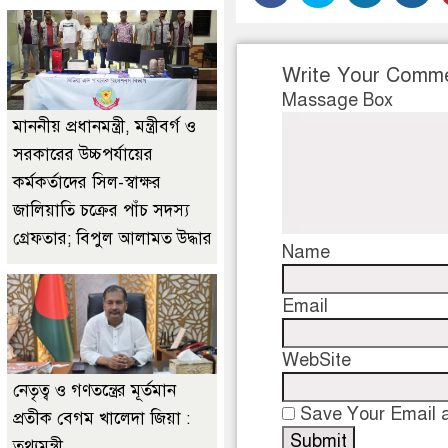
Write Your Comm
Massage Box
মাননীয় প্রধানমন্ত্রী, মন্ত্রীবর্গ ও
সরকারের উচ্চপর্যায়ের
কর্মকর্তাদের সিল-স্বাক্ষর
জালিয়াতি চক্রের পাঁচ সদস্য
গ্রেফতার; বিপুল আলামত উদ্ধার
Name
Email
WebSite
নেতৃত্ব ও গণতন্ত্রের মূর্তমান
Save Your Email a
প্রতীক বেগম খালেদা জিয়া :
তথ্যমন্ত্রী