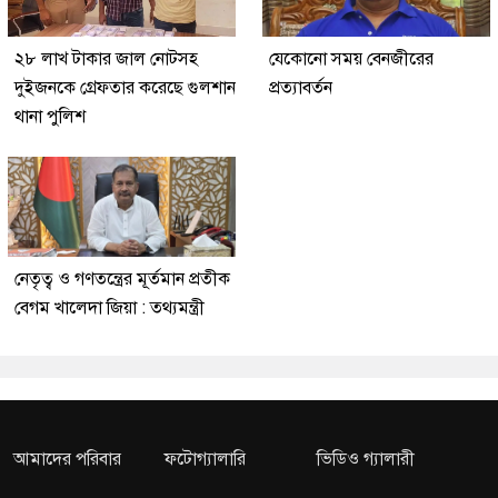
২৮ লাখ টাকার জাল নোটসহ
যেকোনো সময় বেনজীরের
দুইজনকে গ্রেফতার করেছে গুলশান
প্রত্যাবর্তন
থানা পুলিশ
নেতৃত্ব ও গণতন্ত্রের মূর্তমান প্রতীক
বেগম খালেদা জিয়া : তথ্যমন্ত্রী
আমাদের পরিবার
ফটোগ্যালারি
ভিডিও গ্যালারী