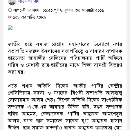
প্রতিনিধির নাম :
ও বিশ্বাসযোগ্য: প্রধানমন্ত্রী
আপডেট এর সময় : ০১:৫১ পূর্বাহ্ন, বুধবার, ৩০ জানুয়ারী ২০১৯
মাননীয় প্রধানমন্ত্রী, মন্ত্রীবর্গ ও সরকার
১০৮ বার পঠিত হয়েছে
সিল-স্বাক্ষর জালিয়াতি চক্রের পাঁচ সদস্য 
উদ্ধার
জাতীয় ছাত্র সমাজ চট্টগ্রাম মহানগরের উদ্যোগে নগর
সভাপতি নজরুল ইসলামের সভাপতিত্বে ও সাধারণ সম্পাদক
জনগণ পরিবর্তন চেয়েছে বলেই জুলাই
ছাত্রনেতা জাহাঙ্গীর সেলিমের পরিচালনায় পার্টি অফিসে
গরিব ও মেধাবী ছাত্র-ছাত্রীদের মাঝে শিক্ষা সামগ্রী বিতরণ
প্রধানমন্ত্রী
করা হয়।
মিরপুর মডেল থানার অভিযানে ৯০ ব
এতে প্রধান অতিথি ছিলেন জাতীয় পার্টির কেন্দ্রীয়
মাদক কারবারি গ্রেফতার
প্রেসিডিয়াম সদস্য ও নগরের বিপ্লবী সভাপতি আলহাজ্ব
সোলায়মান আলম শেঠ। বিশেষ অতিথি ছিলেন সাংগঠনিক
২৮ লাখ টাকার জাল নোটসহ দুইজনকে 
সম্পাদক এ.কে.এম আবছার উদ্দিন রনি, দপ্তর সম্পাদক
ছবির আহমদ, স্বেচ্ছাসেবক পার্টির আহ্বায়ক জামশেদুল
থানা পুলিশ
আলম, নগর ছাত্র সমাজের সাবেক যুগ্ম আহ্বায়ক হাসান
যেকোনো সময় বেনজীরের প্রত্যাবর্তন
উদ্দিন, ছাত্র সমাজ চান্দগাঁও থানার আহ্বায়ক ছাত্রনেতা মো: