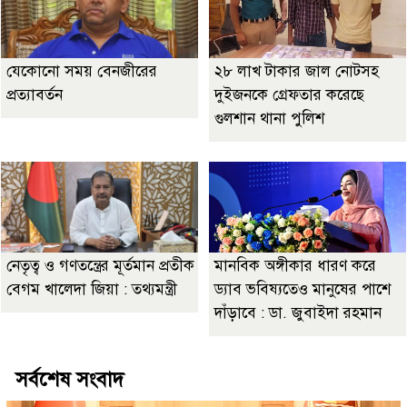
যেকোনো সময় বেনজীরের
২৮ লাখ টাকার জাল নোটসহ
প্রত্যাবর্তন
দুইজনকে গ্রেফতার করেছে
গুলশান থানা পুলিশ
নেতৃত্ব ও গণতন্ত্রের মূর্তমান প্রতীক
মানবিক অঙ্গীকার ধারণ করে
বেগম খালেদা জিয়া : তথ্যমন্ত্রী
ড্যাব ভবিষ্যতেও মানুষের পাশে
দাঁড়াবে : ডা. জুবাইদা রহমান
সর্বশেষ সংবাদ