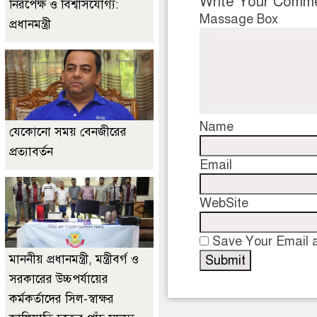
Write Your Comm
নিরপেক্ষ ও বিশ্বাসযোগ্য:
Massage Box
প্রধানমন্ত্রী
Name
যেকোনো সময় বেনজীরের
প্রত্যাবর্তন
Email
WebSite
Save Your Email a
মাননীয় প্রধানমন্ত্রী, মন্ত্রীবর্গ ও
সরকারের উচ্চপর্যায়ের
কর্মকর্তাদের সিল-স্বাক্ষর