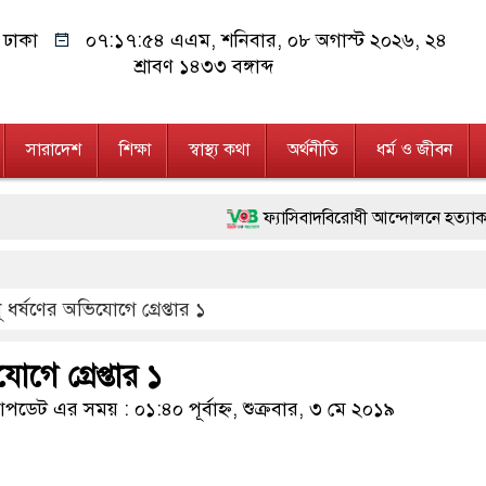
ঢাকা
০৭:১৭:৫৫ এএম
, শনিবার, ০৮ অগাস্ট ২০২৬, ২৪
শ্রাবণ ১৪৩৩ বঙ্গাব্দ
সারাদেশ
শিক্ষা
স্বাস্থ্য কথা
অর্থনীতি
ধর্ম ও জীবন
ফ্যাসিবাদবিরোধী আন্দোলনে হত্যাকাণ্ডের বিচার হবে 
মাননীয় প্রধানমন্ত্রী, মন্ত্রীবর্গ ও সরকারের উচ্
ূ ধর্ষণের অভিযোগে গ্রেপ্তার ১
জনগণ পরিবর্তন চেয়েছে বলেই জুলাই আন্দোলন স
২৮ লাখ টাকার জাল নোটসহ দুইজনকে গ্রেফতা
োগে গ্রেপ্তার ১
নেতৃত্ব ও গণতন্ত্রের মূর্তমান প্রতীক বেগম খালেদা
ডেট এর সময় : ০১:৪০ পূর্বাহ্ন, শুক্রবার, ৩ মে ২০১৯
অবৈধ বিদেশি পিস্তল, ম্যাগাজিন ও গুলিসহ আ