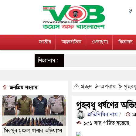
জাতীয়
আন্তর্জাতিক
খেলাধুলা
বিনোদন
শিরোনাম :
প্রচ্ছদ
অপরাধ
গৃহবধ
জনপ্রিয় সংবাদ
গৃহবধূ ধর্ষণের অভিয
প্রতিনিধির নাম :
আপ
১৫১ বার পঠিত হয়েছে
মিরপুর মডেল থানার অভিযানে