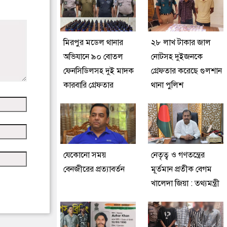
মিরপুর মডেল থানার
২৮ লাখ টাকার জাল
অভিযানে ৯০ বোতল
নোটসহ দুইজনকে
ফেনসিডিলসহ দুই মাদক
গ্রেফতার করেছে গুলশান
কারবারি গ্রেফতার
থানা পুলিশ
যেকোনো সময়
নেতৃত্ব ও গণতন্ত্রের
বেনজীরের প্রত্যাবর্তন
মূর্তমান প্রতীক বেগম
খালেদা জিয়া : তথ্যমন্ত্রী