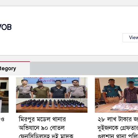
VOB
View
tegory
গ ও
মিরপুর মডেল থানার
২৮ লাখ টাকার 
অভিযানে ৯০ বোতল
দুইজনকে গ্রেফতা
ফেনসিডিলসহ দুই মাদক
গুলশান থানা পুল