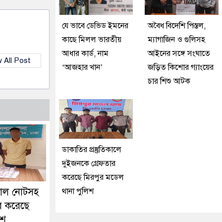
যে ভাবে ডেভিড ইমনের
অবৈধ বিদেশি পিস্তল,
কাছে মিলল ভারতীয়
ম্যাগাজিন ও গুলিসহ
আধার কার্ড, নাম
আইনের সঙ্গে সংঘাতে
 All Post
‘আজহার খান’
জড়িত কিশোর গ্যাংয়ের
চার শিশু আটক
ডাকাতির প্রস্তুতিকালে
দুইজনকে গ্রেফতার
করেছে মিরপুর মডেল
জাল নোটসহ
থানা পুলিশ
র করেছে
িশ