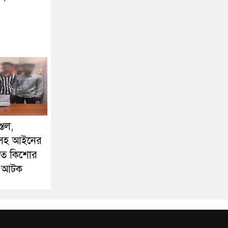
্তল,
লিসহ আইনের
ড়িত কিশোর
শু আটক