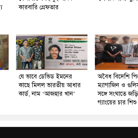
্য
কারবারি গ্রেফতার
যে ভাবে ডেভিড ইমনের
অবৈধ বিদেশি পিস
কাছে মিলল ভারতীয় আধার
ম্যাগাজিন ও গু
কার্ড, নাম ‘আজহার খান’
সঙ্গে সংঘাতে জ
গ্যাংয়ের চার শি