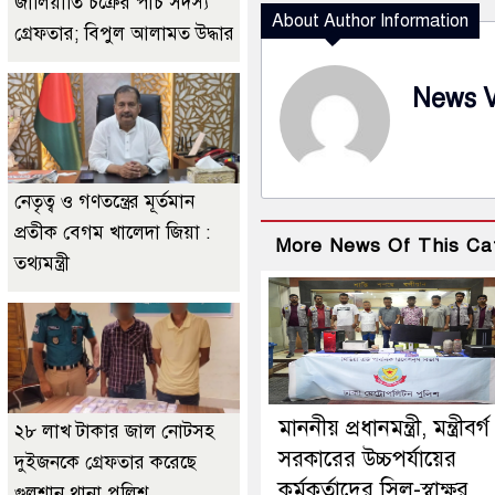
জালিয়াতি চক্রের পাঁচ সদস্য
About Author Information
গ্রেফতার; বিপুল আলামত উদ্ধার
News 
নেতৃত্ব ও গণতন্ত্রের মূর্তমান
প্রতীক বেগম খালেদা জিয়া :
More News Of This Ca
তথ্যমন্ত্রী
মাননীয় প্রধানমন্ত্রী, মন্ত্রীবর্
২৮ লাখ টাকার জাল নোটসহ
সরকারের উচ্চপর্যায়ের
দুইজনকে গ্রেফতার করেছে
কর্মকর্তাদের সিল-স্বাক্ষর
গুলশান থানা পুলিশ