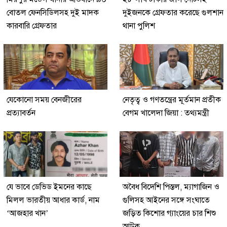
বোতল ফেনসিডিলসহ দুই মাদক
দুইজনকে গ্রেফতার করেছে গুলশান
কারবারি গ্রেফতার
থানা পুলিশ
যেকোনো সময় বেনজীরের
নেতৃত্ব ও গণতন্ত্রের মূর্তমান প্রতীক
প্রত্যাবর্তন
বেগম খালেদা জিয়া : তথ্যমন্ত্রী
যে ভাবে ডেভিড ইমনের কাছে
অবৈধ বিদেশি পিস্তল, ম্যাগাজিন ও
মিলল ভারতীয় আধার কার্ড, নাম
গুলিসহ আইনের সঙ্গে সংঘাতে
‘আজহার খান’
জড়িত কিশোর গ্যাংয়ের চার শিশু
আটক