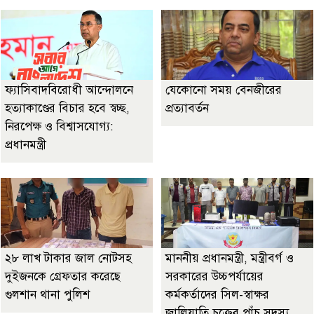
ফ্যাসিবাদবিরোধী আন্দোলনে
যেকোনো সময় বেনজীরের
হত্যাকাণ্ডের বিচার হবে স্বচ্ছ,
প্রত্যাবর্তন
নিরপেক্ষ ও বিশ্বাসযোগ্য:
প্রধানমন্ত্রী
২৮ লাখ টাকার জাল নোটসহ
মাননীয় প্রধানমন্ত্রী, মন্ত্রীবর্গ ও
দুইজনকে গ্রেফতার করেছে
সরকারের উচ্চপর্যায়ের
গুলশান থানা পুলিশ
কর্মকর্তাদের সিল-স্বাক্ষর
জালিয়াতি চক্রের পাঁচ সদস্য