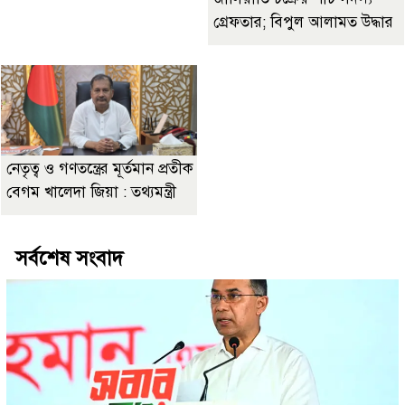
গ্রেফতার; বিপুল আলামত উদ্ধার
নেতৃত্ব ও গণতন্ত্রের মূর্তমান প্রতীক
বেগম খালেদা জিয়া : তথ্যমন্ত্রী
সর্বশেষ সংবাদ