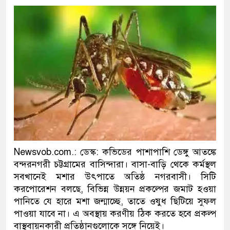
প্রধানমন্ত্রী
মিরপুর মডেল থানার অভিযান
মাদক কারবারি গ্রেফতার
২৮ লাখ টাকার জাল নোটসহ দ
থানা পুলিশ
যেকোনো সময় বেনজীরের প্রত্য
নেতৃত্ব ও গণতন্ত্রের মূর্তমান প্
Newsvob.com.: ডেস্ক: কভিডের পাশাপাশি ডেঙ্গু আতঙ্কে
যে ভাবে ডেভিড ইমনের কাছে 
বন্দরনগরী চট্টগ্রামের বাসিন্দারা। বাসা-বাড়ি থেকে কর্মস্থল
সবখানেই মশার উৎপাতে অতিষ্ঠ নগরবাসী। সিটি
‘আজহার খান’
করপোরেশন বলছে, বিভিন্ন উন্নয়ন প্রকল্পের জমাট হওয়া
পানিতে যে হারে মশা জন্মাচ্ছে, তাতে ওষুধ ছিটিয়ে সুফল
অবৈধ বিদেশি পিস্তল, ম্যাগাজ
পাওয়া যাবে না। এ অবস্থায় করণীয় ঠিক করতে হবে প্রকল্প
জড়িত কিশোর গ্যাংয়ের চার শিশু 
বাস্থবায়নকারী প্রতিষ্ঠানগুলোকে সঙ্গে নিয়েই।