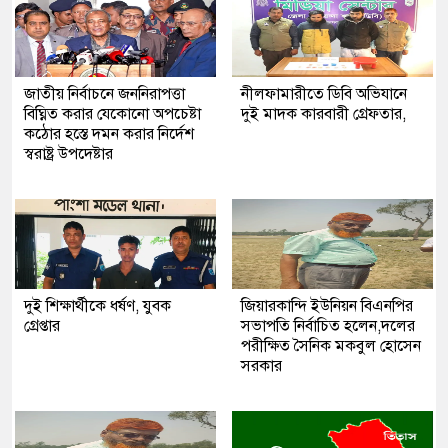
জাতীয় নির্বাচনে জননিরাপত্তা
নীলফামারীতে ডিবি অভিযানে
বিঘ্নিত করার যেকোনো অপচেষ্টা
দুই মাদক কারবারী গ্রেফতার,
কঠোর হস্তে দমন করার নির্দেশ
স্বরাষ্ট্র উপদেষ্টার
দুই শিক্ষার্থীকে ধর্ষণ, যুবক
জিয়ারকান্দি ইউনিয়ন বিএনপির
গ্রেপ্তার
সভাপতি নির্বাচিত হলেন,দলের
পরীক্ষিত সৈনিক মকবুল হোসেন
সরকার