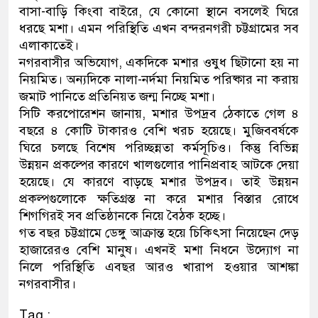
বাসা-বাড়ি কিংবা বাইরে, যে কোনো স্থানে বসলেই ঘিরে
ডাকাতির প্রস্তুতিকালে দুইজন
ধরছে মশা। এমন পরিস্থিতি এখন বন্দরনগরী চট্টগ্রামের সব
এলাকাতেই।
থানা পুলিশ
নগরবাসীর অভিযোগ, একদিকে মশার ওষুধ ছিটানো হয় না
নিয়মিত। অন্যদিকে নালা-নর্দমা নিয়মিত পরিষ্কার না করায়
জমাট পানিতে প্রতিনিয়ত জন্ম নিচ্ছে মশা।
সিটি করপোরেশন জানায়, মশার উপদ্রব ঠেকাতে গেল ৪
বছরে ৪ কোটি টাকারও বেশি খরচ হয়েছে। মুজিববর্ষকে
ঘিরে চলছে বিশেষ পরিচ্ছন্নতা কর্মসূচিও। কিন্তু বিভিন্ন
উন্নয়ন প্রকল্পের কারণে খালগুলোর পানিপ্রবাহ আটকে দেয়া
হয়েছে। যে কারণে বাড়ছে মশার উপদ্রব। তাই উন্নয়ন
প্রকল্পগুলোকে ক্ষতিগ্রস্ত না করে মশার বিস্তার রোধে
শিগগিরই সব প্রতিষ্ঠানকে নিয়ে বৈঠক হচ্ছে।
গত বছর চট্টগ্রামে ডেঙ্গু আক্রান্ত হয়ে চিকিৎসা নিয়েছেন দেড়
হাজারেরও বেশি মানুষ। এখনই মশা নিধনে উদ্যোগ না
নিলে পরিস্থিতি এবছর আরও খারাপ হওয়ার আশঙ্কা
নগরবাসীর।
Tag :