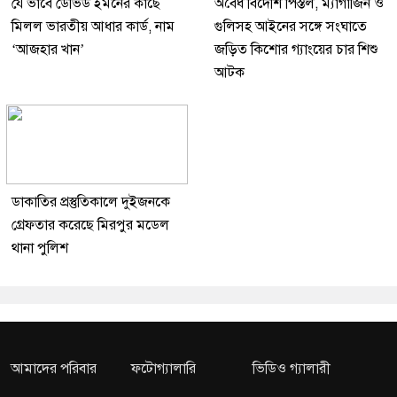
যে ভাবে ডেভিড ইমনের কাছে
অবৈধ বিদেশি পিস্তল, ম্যাগাজিন ও
মিলল ভারতীয় আধার কার্ড, নাম
গুলিসহ আইনের সঙ্গে সংঘাতে
‘আজহার খান’
জড়িত কিশোর গ্যাংয়ের চার শিশু
আটক
ডাকাতির প্রস্তুতিকালে দুইজনকে
গ্রেফতার করেছে মিরপুর মডেল
থানা পুলিশ
আমাদের পরিবার
ফটোগ্যালারি
ভিডিও গ্যালারী