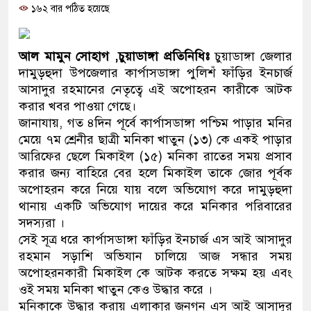
১৬২ বার পঠিত হয়েছে
প্রধানমন্ত্রী
মিরপুর মডেল থানার অভিযানে 
আল মামুন সোহাগ ,চুয়াডাঙ্গা প্রতিনিধিঃ
চুয়াডাঙ্গা জেলার
মাদক কারবারি গ্রেফতার
দামুড়হুদা উপজেলার কার্পাসডাঙ্গা পুলিশঁ ফাঁড়ির ইনচার্জ
আসাদুর রহমানের নেতৃত্বে এই অপোহরন কারীকে আটক
২৮ লাখ টাকার জাল নোটসহ দুইজ
করার খবর পাওয়া গেছে।
জানাযায়, গত ৪দিন পূর্বে কার্পাসডাঙ্গা পশ্চিম পাড়ার মনির
থানা পুলিশ
মেয়ে ৭ম শ্রেনীর ছাত্রী মনিকা খাতুন (১৩) কে একই পাড়ার
আরিফের ছেলে মিকাইল (১৫) মনিকা রাতের সময় প্রসাব
যেকোনো সময় বেনজীরের প্রত্যাবর
করার জন্য বাহিরে বের হলে মিকাইল তাকে জোর পূর্বক
নেতৃত্ব ও গণতন্ত্রের মূর্তমান প্রতী
অপোহরন করে নিয়ে যায় বলে অভিযোগ করে দামুড়হুদা
থানায় একটি অভিযোগ দায়ের করে মনিকার পরিবারের
যে ভাবে ডেভিড ইমনের কাছে মিল
সদস্যরা ।
সেই সূত্র ধরে কার্পাসডাঙ্গা ফাঁড়ির ইনচার্জ এস আই আসাদুর
‘আজহার খান’
রহমান সড়াশি অভিযান চালিয়ে আজ সন্ধার সময়
অপোহরনকারী মিকাইল কে আটক করতে সক্ষম হয় এবং
অবৈধ বিদেশি পিস্তল, ম্যাগাজিন
ওই সময় মনিকা খাতুন কেও উদ্ধার করে ।
জড়িত কিশোর গ্যাংয়ের চার শিশু আটক
মনিকাকে উদ্ধার করায় এলাকার জনগন এস আই আসাদুর