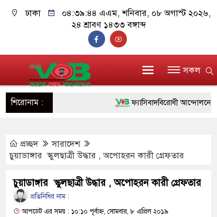
ঢাকা
০৪:৩৯:৪৫ এএম
, শনিবার, ০৮ অগাস্ট ২০২৬,
২৪ শ্রাবণ ১৪৩৩ বঙ্গাব্দ
সকল
শিরোনাম :
ফ্যাসিবাদবিরোধী আন্দোলনে হত্যাকা
ও বিশ্বাসযোগ্য: প্রধানমন্ত্রী
প্রচ্ছদ
সারাদেশ
মাননীয় প্রধানমন্ত্রী, মন্ত্রীবর্গ ও 
চুয়াডাঙ্গার স্কুলছাত্রী উদ্ধার , অপোহরন কারী গ্রেফতার
সিল-স্বাক্ষর জালিয়াতি চক্রের পাঁচ সদ
চুয়াডাঙ্গার স্কুলছাত্রী উদ্ধার , অপোহরন কারী গ্রেফতার
উদ্ধার
প্রতিনিধির নাম :
জনগণ পরিবর্তন চেয়েছে বলেই জ
আপডেট এর সময় : ১০:১০ পূর্বাহ্ন, সোমবার, ৮ এপ্রিল ২০১৯