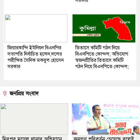
সরকার
জিয়ারকান্দি ইউনিয়ন বিএনপির
তিতাসে কমিটি গঠন নিয়ে
সভাপতি নির্বাচিত হলেন,দলের
বিএনপিতে কোন্দল; অভিযোগ
পরীক্ষিত সৈনিক মকবুল হোসেন
স্বজনপ্রীতির তিতাসে কমিটি
সরকার
গঠন নিয়ে বিএনপিতে কোন্দল;
জনপ্রিয় সংবাদ
মিরপুর মডেল থানার অভিযানে
জনগণ পরিবর্তন চেয়েছে বলেই