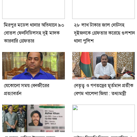
মিরপুর মডেল থানার অভিযানে ৯০
২৮ লাখ টাকার জাল নোটসহ
বোতল ফেনসিডিলসহ দুই মাদক
দুইজনকে গ্রেফতার করেছে গুলশান
কারবারি গ্রেফতার
থানা পুলিশ
যেকোনো সময় বেনজীরের
নেতৃত্ব ও গণতন্ত্রের মূর্তমান প্রতীক
প্রত্যাবর্তন
বেগম খালেদা জিয়া : তথ্যমন্ত্রী