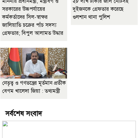
মাননীয় প্রধানমন্ত্রী, মন্ত্রীবর্গ ও
২৮ লাখ টাকার জাল নোটসহ
সরকারের উচ্চপর্যায়ের
দুইজনকে গ্রেফতার করেছে
কর্মকর্তাদের সিল-স্বাক্ষর
গুলশান থানা পুলিশ
জালিয়াতি চক্রের পাঁচ সদস্য
গ্রেফতার; বিপুল আলামত উদ্ধার
নেতৃত্ব ও গণতন্ত্রের মূর্তমান প্রতীক
বেগম খালেদা জিয়া : তথ্যমন্ত্রী
সর্বশেষ সংবাদ