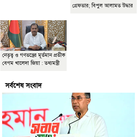
গ্রেফতার; বিপুল আলামত উদ্ধার
নেতৃত্ব ও গণতন্ত্রের মূর্তমান প্রতীক
বেগম খালেদা জিয়া : তথ্যমন্ত্রী
সর্বশেষ সংবাদ