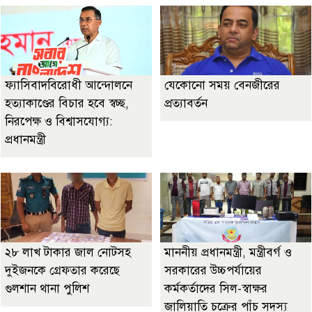
ফ্যাসিবাদবিরোধী আন্দোলনে
যেকোনো সময় বেনজীরের
হত্যাকাণ্ডের বিচার হবে স্বচ্ছ,
প্রত্যাবর্তন
নিরপেক্ষ ও বিশ্বাসযোগ্য:
প্রধানমন্ত্রী
২৮ লাখ টাকার জাল নোটসহ
মাননীয় প্রধানমন্ত্রী, মন্ত্রীবর্গ ও
দুইজনকে গ্রেফতার করেছে
সরকারের উচ্চপর্যায়ের
গুলশান থানা পুলিশ
কর্মকর্তাদের সিল-স্বাক্ষর
জালিয়াতি চক্রের পাঁচ সদস্য