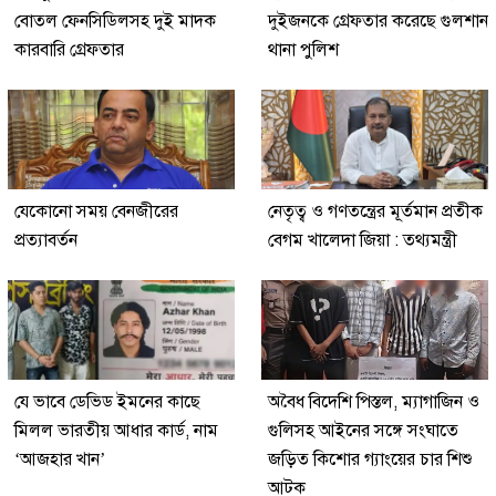
বোতল ফেনসিডিলসহ দুই মাদক
দুইজনকে গ্রেফতার করেছে গুলশান
কারবারি গ্রেফতার
থানা পুলিশ
যেকোনো সময় বেনজীরের
নেতৃত্ব ও গণতন্ত্রের মূর্তমান প্রতীক
প্রত্যাবর্তন
বেগম খালেদা জিয়া : তথ্যমন্ত্রী
যে ভাবে ডেভিড ইমনের কাছে
অবৈধ বিদেশি পিস্তল, ম্যাগাজিন ও
মিলল ভারতীয় আধার কার্ড, নাম
গুলিসহ আইনের সঙ্গে সংঘাতে
‘আজহার খান’
জড়িত কিশোর গ্যাংয়ের চার শিশু
আটক