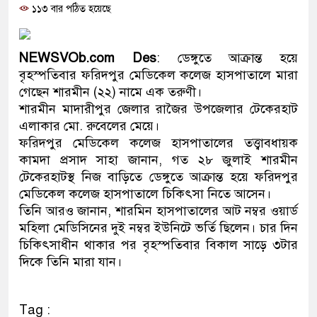
১১৩ বার পঠিত হয়েছে
প্রধানমন্ত্রী
মিরপুর মডেল থানার অভিযানে 
NEWSVOb.com Des
: ডেঙ্গুতে আক্রান্ত হয়ে
মাদক কারবারি গ্রেফতার
বৃহস্পতিবার ফরিদপুর মেডিকেল কলেজ হাসপাতালে মারা
গেছেন শারমীন (২২) নামে এক তরুণী।
২৮ লাখ টাকার জাল নোটসহ দুই
শারমীন মাদারীপুর জেলার রাজৈর উপজেলার টেকেরহাট
এলাকার মো. রুবেলের মেয়ে।
থানা পুলিশ
ফরিদপুর মেডিকেল কলেজ হাসপাতালের তত্ত্বাবধায়ক
কামদা প্রসাদ সাহা জানান, গত ২৮ জুলাই শারমীন
যেকোনো সময় বেনজীরের প্রত্যাব
টেকেরহাটস্থ নিজ বাড়িতে ডেঙ্গুতে আক্রান্ত হয়ে ফরিদপুর
নেতৃত্ব ও গণতন্ত্রের মূর্তমান প্রত
মেডিকেল কলেজ হাসপাতালে চিকিৎসা নিতে আসেন।
তিনি আরও জানান, শারমিন হাসপাতালের আট নম্বর ওয়ার্ড
যে ভাবে ডেভিড ইমনের কাছে মি
মহিলা মেডিসিনের দুই নম্বর ইউনিটে ভর্তি ছিলেন। চার দিন
চিকিৎসাধীন থাকার পর বৃহস্পতিবার বিকাল সাড়ে ৩টার
‘আজহার খান’
দিকে তিনি মারা যান।
অবৈধ বিদেশি পিস্তল, ম্যাগাজিন
Tag :
জড়িত কিশোর গ্যাংয়ের চার শিশু আট