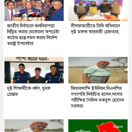
জাতীয় নির্বাচনে জননিরাপত্তা
নীলফামারীতে ডিবি অভিযানে
বিঘ্নিত করার যেকোনো অপচেষ্টা
দুই মাদক কারবারী গ্রেফতার,
কঠোর হস্তে দমন করার নির্দেশ
স্বরাষ্ট্র উপদেষ্টার
দুই শিক্ষার্থীকে ধর্ষণ, যুবক
জিয়ারকান্দি ইউনিয়ন বিএনপির
গ্রেপ্তার
সভাপতি নির্বাচিত হলেন,দলের
পরীক্ষিত সৈনিক মকবুল হোসেন
সরকার