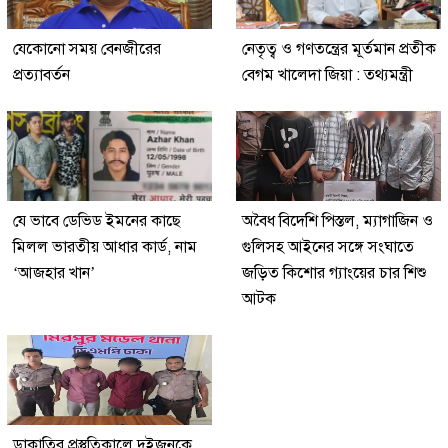
যেকোনো সময় বেনজীরের
নেতৃত্ব ও গণতন্ত্রের মূর্তমান প্রতীক
প্রত্যাবর্তন
বেগম খালেদা জিয়া : তথ্যমন্ত্রী
যে ভাবে ডেভিড ইমনের কাছে
অবৈধ বিদেশি পিস্তল, ম্যাগাজিন ও
মিলল ভারতীয় আধার কার্ড, নাম
গুলিসহ আইনের সঙ্গে সংঘাতে
‘আজহার খান’
জড়িত কিশোর গ্যাংয়ের চার শিশু
আটক
ডাকাতির প্রস্তুতিকালে দুইজনকে