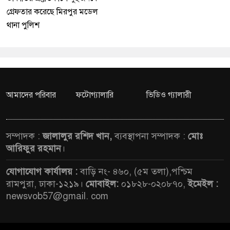
গ্রেফতার করেছে মিরপুর মডেল
থানা পুলিশ
আমাদের পরিবার
ফটোগ্যালারি
ভিডিও গ্যালারী
সম্পাদক :
জালালুর রশিদ খান,
ব্যবস্থাপনা সম্পাদক :
মোঃ
আরিফুর রহমান
।
যোগাযোগ কার্যালয় :
বাড়ি নং- ৪৬০, (৫ম তলা),পশ্চিম
রামপুরা, ঢাকা-১২১৯।
মোবাইল:
০১৮২৮-০২০৮৭০,
ইমেইল :
newsvob57@gmail. com