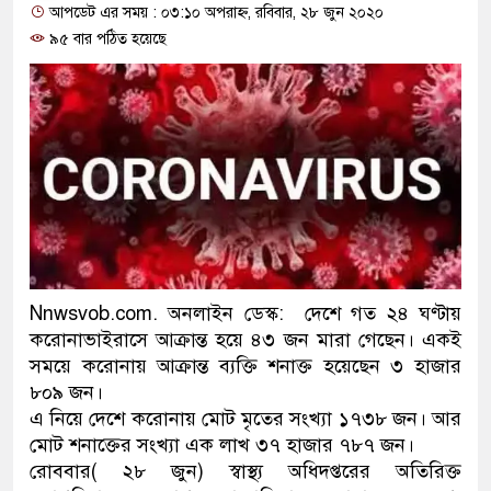
আপডেট এর সময় : ০৩:১০ অপরাহ্ন, রবিবার, ২৮ জুন ২০২০
প্রধানমন্ত্রী
৯৫ বার পঠিত হয়েছে
মিরপুর মডেল থানার অভিযানে
মাদক কারবারি গ্রেফতার
২৮ লাখ টাকার জাল নোটসহ দু
থানা পুলিশ
যেকোনো সময় বেনজীরের প্রত্যা
নেতৃত্ব ও গণতন্ত্রের মূর্তমান প্
Nnwsvob.com. অনলাইন ডেস্ক: দেশে গত ২৪ ঘণ্টায়
করোনাভাইরাসে আক্রান্ত হয়ে ৪৩ জন মারা গেছেন। একই
যে ভাবে ডেভিড ইমনের কাছে ম
সময়ে করোনায় আক্রান্ত ব্যক্তি শনাক্ত হয়েছেন ৩ হাজার
‘আজহার খান’
৮০৯ জন।
এ নিয়ে দেশে করোনায় মোট মৃতের সংখ্যা ১৭৩৮ জন। আর
অবৈধ বিদেশি পিস্তল, ম্যাগাজি
মোট শনাক্তের সংখ্যা এক লাখ ৩৭ হাজার ৭৮৭ জন।
রোববার( ২৮ জুন) স্বাস্থ্য অধিদপ্তরের অতিরিক্ত
জড়িত কিশোর গ্যাংয়ের চার শিশু আ