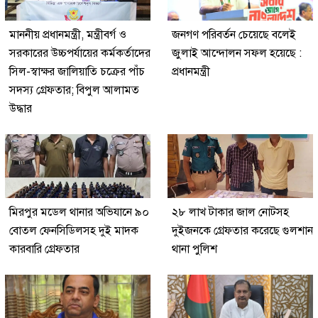
মাননীয় প্রধানমন্ত্রী, মন্ত্রীবর্গ ও
জনগণ পরিবর্তন চেয়েছে বলেই
সরকারের উচ্চপর্যায়ের কর্মকর্তাদের
জুলাই আন্দোলন সফল হয়েছে :
সিল-স্বাক্ষর জালিয়াতি চক্রের পাঁচ
প্রধানমন্ত্রী
সদস্য গ্রেফতার; বিপুল আলামত
উদ্ধার
মিরপুর মডেল থানার অভিযানে ৯০
২৮ লাখ টাকার জাল নোটসহ
বোতল ফেনসিডিলসহ দুই মাদক
দুইজনকে গ্রেফতার করেছে গুলশান
কারবারি গ্রেফতার
থানা পুলিশ