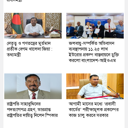
প্রধানমন্ত্রী
নেতৃত্ব ও গণতন্ত্রের মূর্তমান
জলবায়ু-সম্পর্কিত অভিবাসন
প্রতীক বেগম খালেদা জিয়া :
ব্যবস্থাপনায় ১১.২৫ লাখ
তথ্যমন্ত্রী
ইউরোর প্রকল্প বাস্তবায়নে চুক্তি
করলো বাংলাদেশ-আইওএম
রাষ্ট্রপতি সাহাবুদ্দিনের
আগামী মাসের মধ্যে ‘প্রবাসী
পদত্যাগপত্র গ্রহণ, ভারপ্রাপ্ত
কার্ডের’ পরীক্ষামূলক প্রকল্পের
রাষ্ট্রপতির দায়িত্ব নিলেন স্পিকার
কাজ চালু করবে সরকার