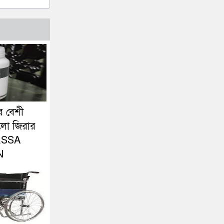
র বেশী
লো জিরার
ESSA
N