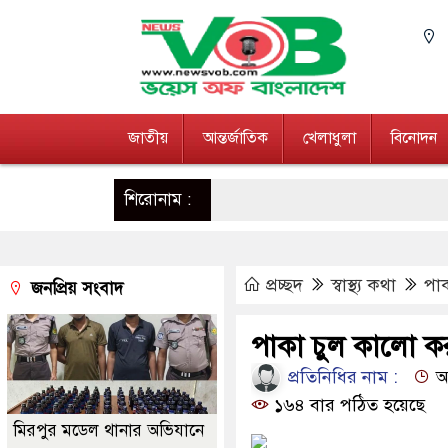
জাতীয়
আন্তর্জাতিক
খেলাধুলা
বিনোদন
শিরোনাম :
প্রচ্ছদ
স্বাস্থ্য কথা
পা
জনপ্রিয় সংবাদ
পাকা চুল কালো ক
প্রতিনিধির নাম :
আপ
১৬৪ বার পঠিত হয়েছে
মিরপুর মডেল থানার অভিযানে