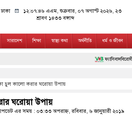
ঢাকা
১২:০৭:৪৬ এএম
, শুক্রবার, ০৭ অগাস্ট ২০২৬, ২৩
শ্রাবণ ১৪৩৩ বঙ্গাব্দ
সারাদেশ
শিক্ষা
স্বাস্থ্য কথা
অর্থনীতি
ধর্ম ও জীবন
ফ্যাসিবাদবিরোধী আন্দোলনে হত্
মাননীয় প্রধানমন্ত্রী, মন্ত্
কা চুল কালো করার ঘরোয়া উপায়
জনগণ পরিবর্তন চেয়েছে বলে
২৮ লাখ টাকার জাল নোটসহ
রার ঘরোয়া উপায়
নেতৃত্ব ও গণতন্ত্রের মূর্তমা
ডেট এর সময় : ০৩:৩৩ অপরাহ্ন, রবিবার, ৬ জানুয়ারী ২০১৯
অবৈধ বিদেশি পিস্তল, ম্যা