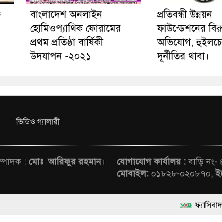
ি
বাংলাদেশ অনলাইন
প্রতিবন্ধী উন্নয়ন
হোমিওপ্যাথিক ফোরামের
ফাউন্ডেশনের বিরুদ
প্রথম প্রতিষ্ঠা বার্ষিকী
অভিযোগ, হুইলচেয়
উদযাপন -২০২১
দূর্নীতির থাবা।
ভিডিও গ্যালারী
সম্পাদক :
মোঃ আরিফুর রহমান
।
যোগাযোগ কার্যালয় :
বাড়ি নং-
মোবাইল:
০১৮২৮-০২০৮৭০,
ই
ফ্যাসিবাদবিরোধী আন্দোলন
rved © News Voice of Bangladesh | Theme Developed BY