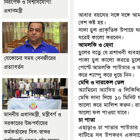
নিরপেক্ষ ও বিশ্বাসযোগ্য:
প্রধানমন্ত্রী
আবার বয়সের সঙ্গে সঙ্গে আ
বেশ কষ্ট হয়।
সাদা চুল প্রাকৃতিক উপায়ে
ঘরেই কালো করবেন।
আমলকি ও হেনা
চুলের যত্নে যে প্রশাধনী ব
যেকোনো সময় বেনজীরের
পাকা চুল কালো করতে চুলে
প্রত্যাবর্তন
পেস্টে আমলকি পাউডার ও অল্
করে শ্যাম্পু করে ধুয়ে নিন।
মেথি ও নারকেল তেল
অ্যামিনো অ্যাসিড ও লিকি
মেথি দানা দিয়ে ১০ মিনিট ফ
ভালো করে মালিশ করুন। রাত
ভালো ফল পাওয়া যাবে।
মাননীয় প্রধানমন্ত্রী, মন্ত্রীবর্গ ও
চা পাতা
সরকারের উচ্চপর্যায়ের
এছাড়াও চা পাতার পাউডার –
কর্মকর্তাদের সিল-স্বাক্ষর
বাটিতে সব উপকরণ একসাথে