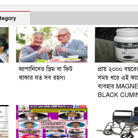
tegory
জাপানিদের স্লিম বা ফিট
প্রায় ২০০০ বছরে
থাকার যত সব রহস্য
সময় ধরে এই কা
ব্যবহার MAGN
BLACK CUMI