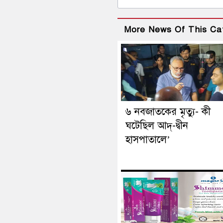
More News Of This Ca
৬ নবজাতকের মৃত্যু- কী
ঘটেছিল আদ্‌-দ্বীন
হাসপাতালে’