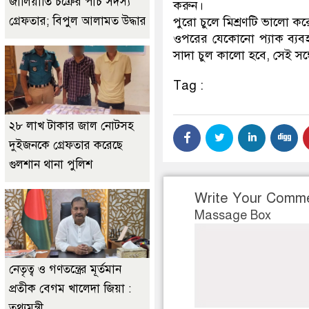
জালিয়াতি চক্রের পাঁচ সদস্য
করুন।
গ্রেফতার; বিপুল আলামত উদ্ধার
পুরো চুলে মিশ্রণটি ভালো করে 
ওপরের যেকোনো প্যাক ব্যবহা
সাদা চুল কালো হবে, সেই সঙ্
Tag :
২৮ লাখ টাকার জাল নোটসহ
দুইজনকে গ্রেফতার করেছে
গুলশান থানা পুলিশ
Write Your Comm
Massage Box
নেতৃত্ব ও গণতন্ত্রের মূর্তমান
প্রতীক বেগম খালেদা জিয়া :
তথ্যমন্ত্রী